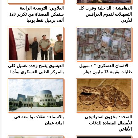
الدهامشة : الداخلية وفرت كل
العلاوين: التوسعة الرابعة
التسهيلات لقدوم العراقيين
ستمكن المصفاة من تكرير 120
للأردن
ألف برميل نفط يوميا
" الائتمان العسكري " : تمويل
العيسوي يفتتح وحدة غسيل كلى
طلبات بقيمة 13 مليون دينار
بالمركز الطبي العسكري بمأدبا
الصحة: مخزون استراتيجي
بالاسماء : تنقلات واسعة في
للأمصال المضادة للدغات
امانة عمان
الأفاعي