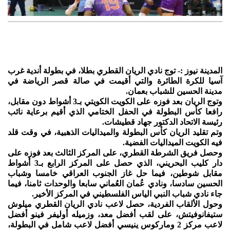
المدينة نيوز :- توج نادي الريان القطري بطلا، في بطولة أندية غرب
آسيا للكرة الطائرة والتي أقيمت في صالة قصر الرياضة في
مدينة الحسين للشباب بعمان.
وتوج الريان بعد فوزه على الكويت الكويتي بـ3 أشواط دون مقابل،
رافعا كأس البطولة في الحفل الختامي الذي أقيم برعاية نائب
رئيسة الاتحاد الدكتور جهاد قطيشات.
وتم تقليد الريان كأس البطولة والميداليات الذهبية، في وقت قلد
فيه الكويت الميداليات الفضية.
وحصل فريق الشرطة القطري، على المركز الثالث بعد فوزه على
دار كليب البحريني، الذي حصل على المركز الرابع بـ3 أشواط
مقابل شوطين، فيما حل غاز الجنوب العراقي خامسا وشباب
الحسين سادسا، ونادي عُمان العُماني سابعا والوحدات ثامنا، فيما
جاء نادي شباب النبي الياس الفلسطيني في المركز الأخير.
وحول الألقاب الفردية، حصل لاعب نادي الريان القطري ميلوش
ستيفانوفيتش، على لقب أفضل معد، وزميله أوليفر فينو أفضل
لاعب مركز 2 وماركوس ينيسي أفضل لاعب شامل في البطولة،