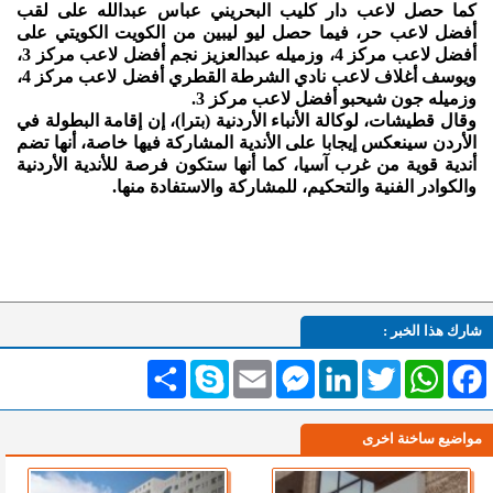
كما حصل لاعب دار كليب البحريني عباس عبدالله على لقب
أفضل لاعب حر، فيما حصل ليو ليبين من الكويت الكويتي على
أفضل لاعب مركز 4، وزميله عبدالعزيز نجم أفضل لاعب مركز 3،
ويوسف أغلاف لاعب نادي الشرطة القطري أفضل لاعب مركز 4،
وزميله جون شيحبو أفضل لاعب مركز 3.
وقال قطيشات، لوكالة الأنباء الأردنية (بترا)، إن إقامة البطولة في
الأردن سينعكس إيجابا على الأندية المشاركة فيها خاصة، أنها تضم
أندية قوية من غرب آسيا، كما أنها ستكون فرصة للأندية الأردنية
والكوادر الفنية والتحكيم، للمشاركة والاستفادة منها.
شارك هذا الخبر :
Facebook
WhatsApp
Twitter
LinkedIn
Messenger
Email
Skype
انشر
مواضيع ساخنة اخرى