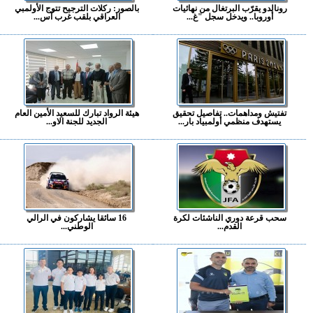
رونالدو يقرّب البرتغال من نهائيات
بالصور: ركلات الترجيح تتوج الأولمبي
أوروبا.. ويدخل سجل "غ...
العراقي بلقب غرب آس...
تفتيش ومداهمات.. تفاصيل تحقيق
هيئة الرواد تبارك للسعيد الأمين العام
يستهدف منظمي أولمبياد بار...
الجديد للجنة الاو...
سحب قرعة دوري الناشئات لكرة
16 سائقا يشاركون في الرالي
القدم...
الوطني...