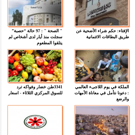
الإفتاء: حكم شراء الأضحية عن
" الصحة " : 97 حالة “حصبة”
طريق البطاقات الائتمانية
سجلت منذ أيار لدى أشخاص لم
يتلقوا المطعوم
الملكة في يوم اللاجىء العالمي
3341طن خضار وفواكه ترد
: دعونا نتأمل في معاناة الأمهات
للسوق المركزي الثلاثاء - اسعار
والرضع