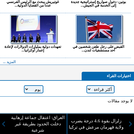
بوتين: دخول صواريخ إستراتيجية جديدة
غوتيريش يبحث مع الرئيس الفرنسي
إلى الخدمة في الجيش...
عددا من القضايا الدولية...
القبض على رجل طعن شخصين في
تعهدات دولية بمليارات الدولارات لإعادة
أحد مستشفيات لندن...
إعمار أوكرانيا...
المزيد ...
اختيارات القراء
لا يوجد مقالات
العراق: اعتقال جماعة إرهابية
زلزال بقوة 4.6 درجة يضرب
لا مانع من الإقتباس وإعادة النشر شريط ذكر المصدر ( المدينة نيوز ) - الآراء والتعليقات
دخلت الحدود بطريقة غير
ولاية قهرمان مرعش في تركيا
المنشورة تعبر عن رأي أصحابها فقط
شرعية