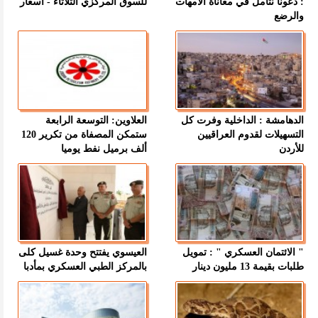
: دعونا نتأمل في معاناة الأمهات
للسوق المركزي الثلاثاء - اسعار
والرضع
الدهامشة : الداخلية وفرت كل
العلاوين: التوسعة الرابعة
التسهيلات لقدوم العراقيين
ستمكن المصفاة من تكرير 120
للأردن
ألف برميل نفط يوميا
" الائتمان العسكري " : تمويل
العيسوي يفتتح وحدة غسيل كلى
طلبات بقيمة 13 مليون دينار
بالمركز الطبي العسكري بمأدبا