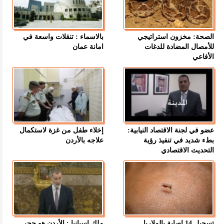
الصحة: مخزون استراتيجي
بالاسماء : تنقلات واسعة في
للأمصال المضادة للدغات
امانة عمان
الأفاعي
عضو في لجنة الاقتصاد النيابية:
إخلاء طفل من غزة لاستكمال
بطء شديد في تنفيذ رؤية
علاجه بالأردن
التحديث الاقتصادي
تسجيل 14 إصابة بالملاريا
ملك إسبانيا : الأردن هو حجر