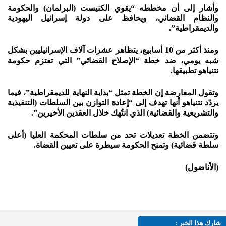
وأشار إلى أن مخططه “يقوي الكنيست (البرلمان) والحكومة
والنظام القضائي، ويحافظ على دولة إسرائيل اليهودية
والديمقراطية”.
ومنذ أكثر من 10 أسابيع، يتظاهر عشرات آلاف الإسرائيليين بشكل
شبه يومي، ضد خطة “الإصلاح القضائي” التي تعتزم حكومة
نتنياهو تطبيقها.
وتقول المعارضة إن الخطة تمثل “بداية النهاية للديمقراطية”، فيما
يردّد نتنياهو أنها تهدف إلى “إعادة التوازن بين السلطات (التنفيذية
والتشريعية والقضائية) الذي انتُهك خلال العقدين الأخيرين”.
وتتضمن الخطة تعديلات تحد من سلطات المحكمة العليا (أعلى
سلطة قضائية) وتمنح الحكومة سيطرة على تعيين القضاة.
(الأناضول)
شارك هذا الخبر :