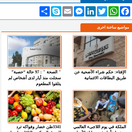
Facebook
WhatsApp
Twitter
LinkedIn
Messenger
Email
Skype
انشر
مواضيع ساخنة اخرى
الإفتاء: حكم شراء الأضحية عن
" الصحة " : 97 حالة “حصبة”
طريق البطاقات الائتمانية
سجلت منذ أيار لدى أشخاص لم
يتلقوا المطعوم
الملكة في يوم اللاجىء العالمي
3341طن خضار وفواكه ترد