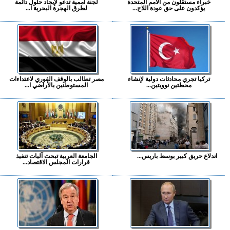
خبراء مستقلون من الأمم المتحدة
لجنة أممية تدعو لإيجاد حلول دائمة
يؤكدون على حق عودة اللاج...
لطرق الهجرة البحرية ا...
تركيا تجري محادثات دولية لإنشاء
مصر تطالب بالوقف الفوري لاعتداءات
محطتين نوويتين...
المستوطنين بالأراضي ا...
اندلاع حريق كبير بوسط باريس...
الجامعة العربية تبحث آليات تنفيذ
قرارات المجلس الاقتصاد...