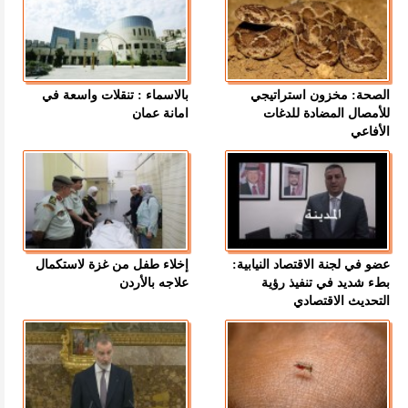
الصحة: مخزون استراتيجي
بالاسماء : تنقلات واسعة في
للأمصال المضادة للدغات
امانة عمان
الأفاعي
عضو في لجنة الاقتصاد النيابية:
إخلاء طفل من غزة لاستكمال
بطء شديد في تنفيذ رؤية
علاجه بالأردن
التحديث الاقتصادي