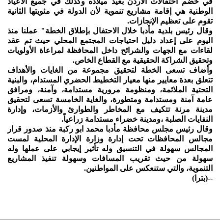
في خضم احتفالات الأردن بعيد ميلاده وكذلك في جميع الأعياد
الوطنية هي إقامة مشاريع تنموية لأن الدولة في مئويتها الثانية
تقوم على تعظيم الإنجازات.
وقال رئيس بلدية مأدبا خلال الاحتفال بإطلاق الخطة" عملنا منذ
اليوم على إعداد دليل احتياجات المجتمع المحلي حيث تم عقد
لقاءات مع الجهات والشرائح داخل المحافظة لمراعاة الأولويات
وتحقيق الشراكة الحقيقية مع القطاع الخاص.
وأضاف تسعى الخطة لتحقيق مجموعة من الغايات والأهداف
تتعلق بعدة معايير منها معيار التخطيط الحضري المستدام، والبنية
التحتية الملائمة، ومنظومة مرورية مستدامة، وآمنة، ومرافق
عامة آمنة ومستدامة ومتطورة، والغاية الخامسة تسعى لتحقيق
مدينة مرنة تتكيف مع المخاطر والطوارئ والأزمات، وإدارة
النفايات الصلبة ،ومدينة خضراء مستدامة زراعياً.
وقال رئيس مجلس محافظة مأدبا محمد ابو ركبة منذ صدور قرار
مجالس المحافظات تحت إدارة وزارة الإدارة المحلية لمست
المجالس سهولة في التنسيق وله تأثير إيجابي على عملها وله
سهولة من حيث تقريب المسافات وسهولة تنفيذ المشاريع
التنموية، والتي ستنعكس على المواطنين.
--(بترا)