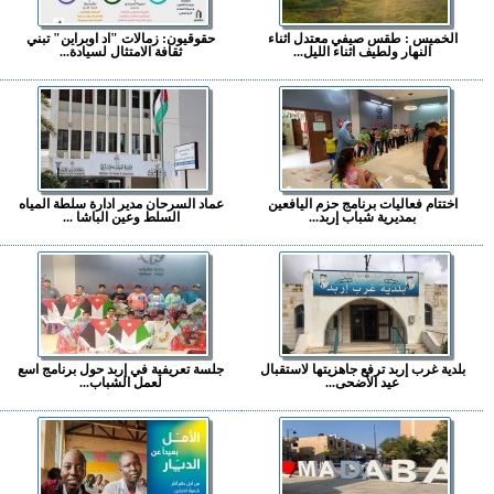
الخميس : طقس صيفي معتدل اثناء
حقوقيون: زمالات "اد اوبراين" تبني
النهار ولطيف اثناء الليل...
ثقافة الامتثال لسيادة...
اختتام فعاليات برنامج حزم اليافعين
عماد السرحان مدير ادارة سلطة المياه
بمديرية شباب إربد...
السلط وعين الباشا ...
بلدية غرب إربد ترفع جاهزيتها لاستقبال
جلسة تعريفية في إربد حول برنامج اسع
عيد الأضحى...
لعمل الشباب...