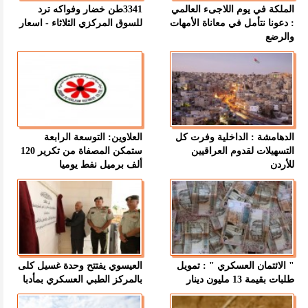
الملكة في يوم اللاجىء العالمي
3341طن خضار وفواكه ترد
: دعونا نتأمل في معاناة الأمهات
للسوق المركزي الثلاثاء - اسعار
والرضع
الدهامشة : الداخلية وفرت كل
العلاوين: التوسعة الرابعة
التسهيلات لقدوم العراقيين
ستمكن المصفاة من تكرير 120
للأردن
ألف برميل نفط يوميا
" الائتمان العسكري " : تمويل
العيسوي يفتتح وحدة غسيل كلى
طلبات بقيمة 13 مليون دينار
بالمركز الطبي العسكري بمأدبا