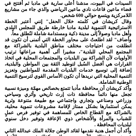
السيدات في البيوت، مدشنا أعلى سارية في مادبا ثم أفتتح في
قضاء ماعين قاعات نادي ماعين الرياضي والذي جاء من مشاريع
اللامركزية ويتسع حوالي 600 شخص.
وقال كريشان في كلمته خلال الحفل" إنني أعتبر الخطة
الاستراتيجية التنموية لبلدية مادبا خارطة طريق للمجلس البلدي
وأهل مادبا وصولاً إلى مدينة ذكية ومستدامة شاملة لنُطلق معاً.
وأضاف" لقد اطلعتُ على محاور الخطة التي أتمنى أن تكون قد
انطلقت من احتياجات مختلف مناطق البلدية بالشراكة مع
المجتمع المحلي للبلدية"، مشيرا ألى أهمية مراعاتها ترتيب
الأولويات لأن الشراكة بين البلديات والمجتمعات المحلية في اتخاذ
القرارات هي أفضل السُبل لتوطيد الثقة بين المواطن والبلدية،
إضافة إلى توسيع خدمات البلديات المقدمة للمواطنين وتعزيز
التنمية المحلية التي نريدها أن تكون الأساس القوي لترسيخ التنمية
الوطنية الشاملة.
وأكد كريشان أن محافظة مأدبا تتمتع بخصائص مهمّة وميزة نسبية
تجعل منها دائماً محافظة ذات إرث تاريخي وأثري وسياحي
وزراعي وصناعي وتجاري واجتماعي مع طبيعة متنوعة وثرية
يمكن استثمارها بشكل ممتاز لإقامة مشروعات تنموية محلية،
بالشراكة مع القطاع الخاص للمساهمة في توفير فرص عملٍ
للشباب والمرأة والأشخاص ذوي الإعاقة وتوفير دخل سنوي
لبلديات المحافظة .
وأكد أن أجمل هدية نقدمها لقائد الوطن جلالة الملك عبدالله الثاني