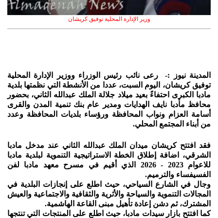
وزير الإدارة المحلية توفيق كريشان
المدينة نيوز :- رعى نائب رئيس الوزراء ووزير الإدارة المحلية
توفيق كريشان، اليوم السبت، عددا من الأنشطة التي نظمتها بلدية
مادبا الكبرى احتفاءً بعيد ميلاد جلالة الملك عبدالله الثاني، بحضور
محافظ مأدبا نايف الهدايات ومدير عام بنك تنمية المدن والقرى
أسامة العزام ونواب المحافظة ورؤساء بلديات المحافظة وعدد
من أبناء المجتمع المحلي.
فقد افتتح كريشان ميدان الملك عبدالله الثاني عند مدخل مادبا
الشرقي، اضافة إطلاق الخطة الاستراتيجية التنموية لبلدية مادبا
للاعوام 2023 - 2026 الذي أقيم في مسرح معهد مادبا لفن
الفسيفساء والترميم.
وجال في الشارع السياحي، حيث اطلع على إنجازات البلدية في
المجالات التنموية والسياحة والأثرية والثقافية والاجتماعية والعيش
المشترك، ثم دشن إعادة تأهيل مبنى القاعة الهاشمية.
كما افتتح بازار سيدات مادبا، حيث اطلع على المنتجات التي تنتجها