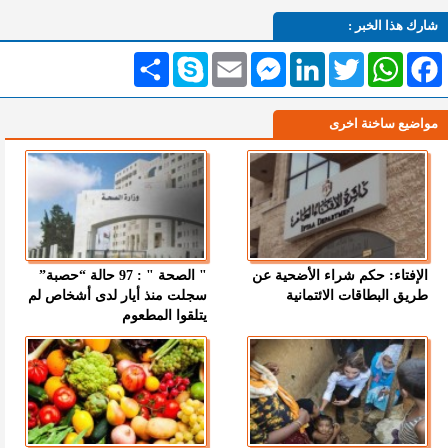
شارك هذا الخبر :
Facebook
WhatsApp
Twitter
LinkedIn
Messenger
Email
Skype
انشر
مواضيع ساخنة اخرى
الإفتاء: حكم شراء الأضحية عن
" الصحة " : 97 حالة “حصبة”
طريق البطاقات الائتمانية
سجلت منذ أيار لدى أشخاص لم
يتلقوا المطعوم