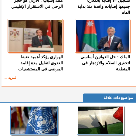
تسجيل 14 إصابة بالملاريا
ملك إسبانيا : الأردن هو حجر
جميعها إصابات وافدة منذ بداية
الرحى في الاستقرار الإقليمي
العام
الملك : حل الدولتين أساسي
الهواري يؤكد أهمية ضبط
لتحقيق السلام والازدهار في
العدوى لتقليل مدة إقامة
المنطقة
المرضى في المستشفيات
المزيد ...
مواضيع ذات علاقة