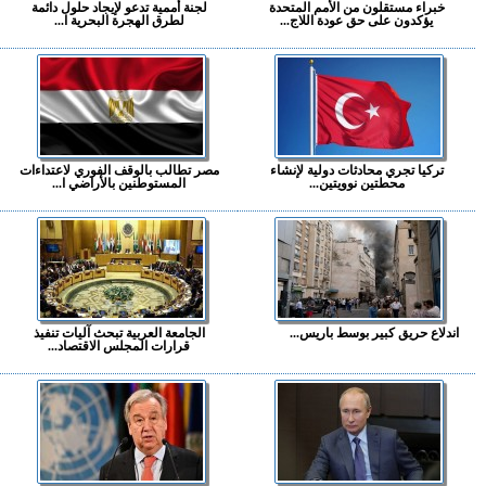
خبراء مستقلون من الأمم المتحدة
لجنة أممية تدعو لإيجاد حلول دائمة
يؤكدون على حق عودة اللاج...
لطرق الهجرة البحرية ا...
تركيا تجري محادثات دولية لإنشاء
مصر تطالب بالوقف الفوري لاعتداءات
محطتين نوويتين...
المستوطنين بالأراضي ا...
اندلاع حريق كبير بوسط باريس...
الجامعة العربية تبحث آليات تنفيذ
قرارات المجلس الاقتصاد...