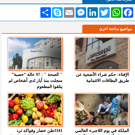
Facebook
WhatsApp
Twitter
LinkedIn
Messenger
Email
Skype
انشر
مواضيع ساخنة اخرى
الإفتاء: حكم شراء الأضحية عن
" الصحة " : 97 حالة “حصبة”
طريق البطاقات الائتمانية
سجلت منذ أيار لدى أشخاص لم
يتلقوا المطعوم
الملكة في يوم اللاجىء العالمي
3341طن خضار وفواكه ترد