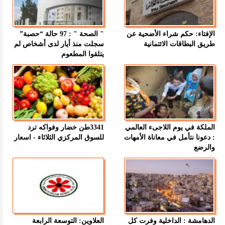
الإفتاء: حكم شراء الأضحية عن
" الصحة " : 97 حالة “حصبة”
طريق البطاقات الائتمانية
سجلت منذ أيار لدى أشخاص لم
يتلقوا المطعوم
الملكة في يوم اللاجىء العالمي
3341طن خضار وفواكه ترد
: دعونا نتأمل في معاناة الأمهات
للسوق المركزي الثلاثاء - اسعار
والرضع
الدهامشة : الداخلية وفرت كل
العلاوين: التوسعة الرابعة