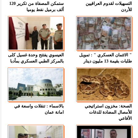
التسهيلات لقدوم العراقيين
ستمكن المصفاة من تكرير 120
للأردن
ألف برميل نفط يوميا
" الائتمان العسكري " : تمويل
العيسوي يفتتح وحدة غسيل كلى
طلبات بقيمة 13 مليون دينار
بالمركز الطبي العسكري بمأدبا
الصحة: مخزون استراتيجي
بالاسماء : تنقلات واسعة في
للأمصال المضادة للدغات
امانة عمان
الأفاعي