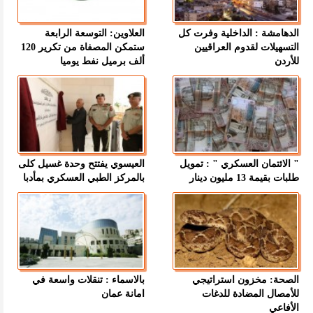
الدهامشة : الداخلية وفرت كل
العلاوين: التوسعة الرابعة
التسهيلات لقدوم العراقيين
ستمكن المصفاة من تكرير 120
للأردن
ألف برميل نفط يوميا
" الائتمان العسكري " : تمويل
العيسوي يفتتح وحدة غسيل كلى
طلبات بقيمة 13 مليون دينار
بالمركز الطبي العسكري بمأدبا
الصحة: مخزون استراتيجي
بالاسماء : تنقلات واسعة في
للأمصال المضادة للدغات
امانة عمان
الأفاعي