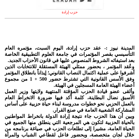
حزب إرادة
المدينة نيوز :- عقد حزب إرادة، اليوم السبت، مؤتمره العام
التأسيسي بقصر المؤتمرات في جامعة العلوم التطبيقية الخاصة
بعد استيفائه الشروط المنصوص عليها في قانون الأحزاب الجديد.
وعُقد المؤتمر ، بحضور ممثلي الهيئة المستقلة للانتخابات الذين
أشرفوا على عملية اكتمال النصاب القانوني؛ إيذاناً بانطلاق المؤتمر
وفق الأسس القانونية التي تشترط حضور 500 + 1 من مجموع
أعضاء الهيئة العامة المسجلين في الهيئة.
وألقى عضو قيادة الحزب المؤقتة المنتهية ولايتها وزير العمل
الأسبق نضال البطاينة، كلمة أكد فيها ضرورة الانخراط العام
بالعمل الحزبي نحو خطوات مدروسة لبناء حياة حزبية على أساس
المشاركة الشعبية العامة في صنع القرار.
وبين أن هذا الحزب جاء نتيجة إرادة الدولة بانخراط المواطنين
بالحياة الحزبية لتكون هي المرجعية التي ينطلق منها الجميع في
الحياة العامة، مشيرا إلى تطلعات الحزب في صياغة برنامجه من
خلال لجان متخصصة، وبحضور فاعل لقطاعي الشباب والمرأة