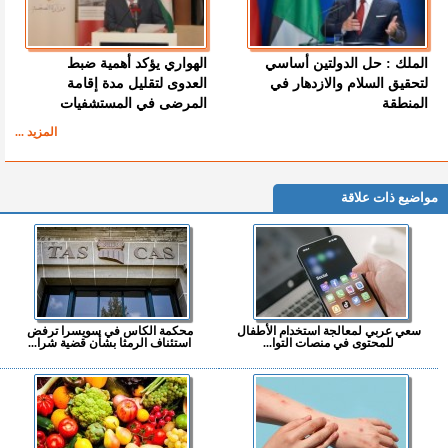
الملك : حل الدولتين أساسي
الهواري يؤكد أهمية ضبط
لتحقيق السلام والازدهار في
العدوى لتقليل مدة إقامة
المنطقة
المرضى في المستشفيات
المزيد ...
مواضيع ذات علاقة
سعي عربي لمعالجة استخدام الأطفال
محكمة الكاس في سويسرا ترفض
للمحتوى في منصات التوا...
استئناف الرمثا بشأن قضية شرا...