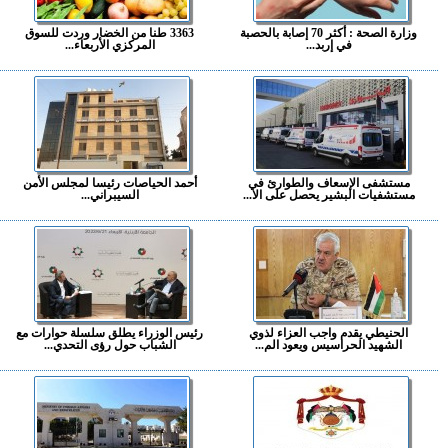
وزارة الصحة : أكثر 70 إصابة بالحصبة
3363 طنا من الخضار وردت للسوق
في إربد...
المركزي الأربعاء...
مستشفى الإسعاف والطوارئ في
أحمد الحياصات رئيسا لمجلس الأمن
مستشفيات البشير يحصل على الا...
السيبراني...
الحنيطي يقدم واجب العزاء لذوي
رئيس الوزراء يطلق سلسلة حوارات مع
الشهيد الحراسيس ويعود الم...
الشباب حول رؤى التحدي...