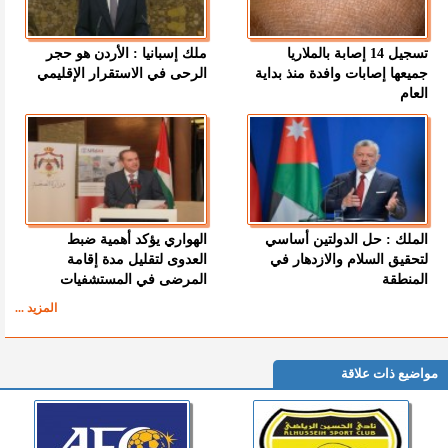
تسجيل 14 إصابة بالملاريا
ملك إسبانيا : الأردن هو حجر
جميعها إصابات وافدة منذ بداية
الرحى في الاستقرار الإقليمي
العام
الملك : حل الدولتين أساسي
الهواري يؤكد أهمية ضبط
لتحقيق السلام والازدهار في
العدوى لتقليل مدة إقامة
المنطقة
المرضى في المستشفيات
المزيد ...
مواضيع ذات علاقة