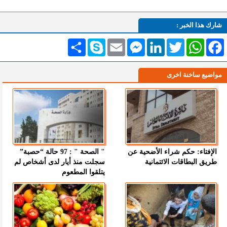
شارك هذا الخبر :
Facebook
WhatsApp
Twitter
LinkedIn
Messenger
Email
Skype
انشر
مواضيع ساخنة اخرى
الإفتاء: حكم شراء الأضحية عن
" الصحة " : 97 حالة “حصبة”
طريق البطاقات الائتمانية
سجلت منذ أيار لدى أشخاص لم
يتلقوا المطعوم