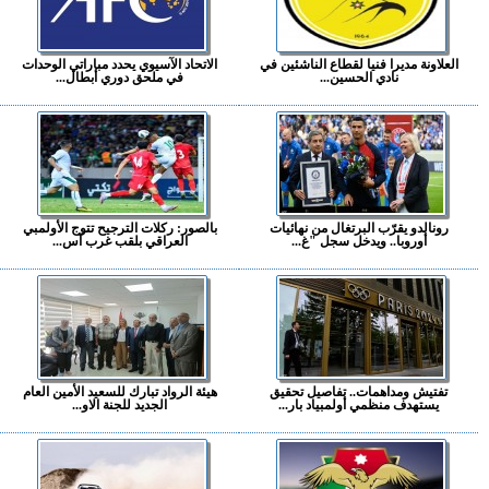
العلاونة مديرا فنيا لقطاع الناشئين في
الاتحاد الآسيوي يحدد مباراتي الوحدات
نادي الحسين...
في ملحق دوري أبطال...
رونالدو يقرّب البرتغال من نهائيات
بالصور: ركلات الترجيح تتوج الأولمبي
أوروبا.. ويدخل سجل "غ...
العراقي بلقب غرب آس...
تفتيش ومداهمات.. تفاصيل تحقيق
هيئة الرواد تبارك للسعيد الأمين العام
يستهدف منظمي أولمبياد بار...
الجديد للجنة الاو...