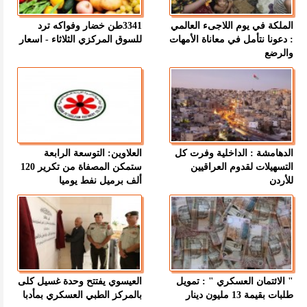
الملكة في يوم اللاجىء العالمي
3341طن خضار وفواكه ترد
: دعونا نتأمل في معاناة الأمهات
للسوق المركزي الثلاثاء - اسعار
والرضع
الدهامشة : الداخلية وفرت كل
العلاوين: التوسعة الرابعة
التسهيلات لقدوم العراقيين
ستمكن المصفاة من تكرير 120
للأردن
ألف برميل نفط يوميا
" الائتمان العسكري " : تمويل
العيسوي يفتتح وحدة غسيل كلى
طلبات بقيمة 13 مليون دينار
بالمركز الطبي العسكري بمأدبا