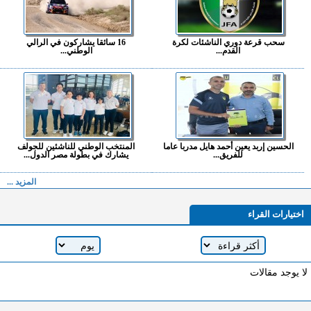
سحب قرعة دوري الناشئات لكرة
16 سائقا يشاركون في الرالي
القدم...
الوطني...
الحسين إربد يعين أحمد هايل مدربا عاما
المنتخب الوطني للناشئين للجولف
للفريق...
يشارك في بطولة مصر الدول...
المزيد ...
اختيارات القراء
لا يوجد مقالات