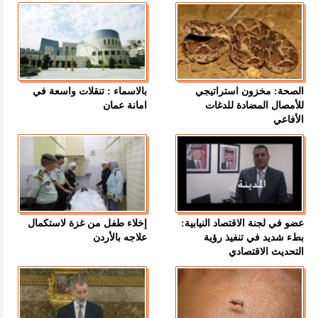
الصحة: مخزون استراتيجي
بالاسماء : تنقلات واسعة في
للأمصال المضادة للدغات
امانة عمان
الأفاعي
عضو في لجنة الاقتصاد النيابية:
إخلاء طفل من غزة لاستكمال
بطء شديد في تنفيذ رؤية
علاجه بالأردن
التحديث الاقتصادي