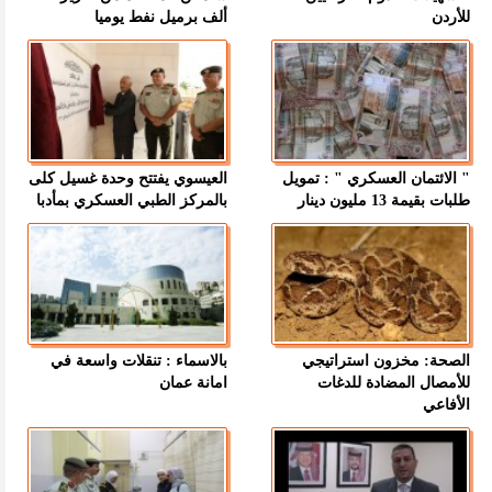
للأردن
ألف برميل نفط يوميا
" الائتمان العسكري " : تمويل
العيسوي يفتتح وحدة غسيل كلى
طلبات بقيمة 13 مليون دينار
بالمركز الطبي العسكري بمأدبا
الصحة: مخزون استراتيجي
بالاسماء : تنقلات واسعة في
للأمصال المضادة للدغات
امانة عمان
الأفاعي