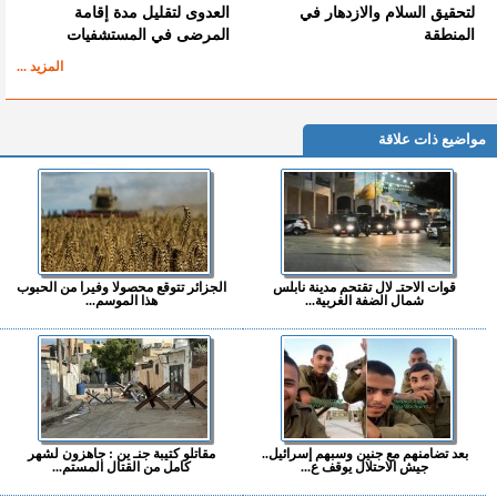
لتحقيق السلام والازدهار في
العدوى لتقليل مدة إقامة
المنطقة
المرضى في المستشفيات
المزيد ...
مواضيع ذات علاقة
قوات الاحتـ لال تقتحم مدينة نابلس
الجزائر تتوقع محصولا وفيرا من الحبوب
شمال الضفة الغربية...
هذا الموسم...
بعد تضامنهم مع جنين وسبهم إسرائيل..
مقاتلو كتيبة جنـ ين : جاهزون لشهر
جيش الاحتلال يوقف ع...
كامل من القتال المستم...