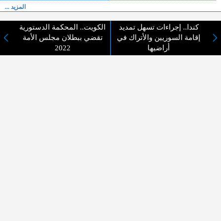
المزيد ...
كندا.. إجراءات تسهل تمديد
الكويت.. المحكمة الدستورية
اختيارات القراء
إقامة السوريين والأتراك في
تقضي ببطلان مجلس الأمة
أراضيها
2022
لا يوجد مقالات
لا مانع من الإقتباس وإعادة النشر شريط ذكر المصدر ( المدينة نيوز ) - الآراء والتعليقات
المنشورة تعبر عن رأي أصحابها فقط
عن المدينة الإخبارية
المدينة الإخبارية صحيفة الكترونية شاملة تابعة لشركة قنوات البث
الاردنية تنقل الاخبار المحلية الأردنية وأخبار فلسطين وأبرز الأخبار
العربية والدولية لحظة حدوثها بمهنية رفيعة ليكون العالم بما يجري