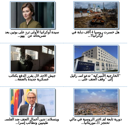
هل خسرت روسيا 4 آلاف دبابة في
سيدة أوكرانيا الأولى ترد على بوتين بعد
أوكرانيا؟...
تصريحاته عن "يهو...
"الخارجية الأميركية" تدعو اسـ رائيل
جيش الاحتـ لال يقرر الدفع بكتائب
إلى "وقف العنف على ...
عسكرية جديدة بالضفة...
دورية تابعة لفـ اغنر الروسية في مالي
وينسلاند: ندين أعمال العنف ضد الفلسـ
تحتجز 21 موريتانيا...
طينيين ونطالب إسرا...