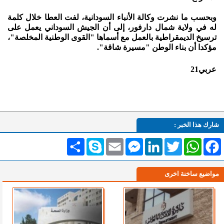
وبحسب ما نشرت وكالة الأنباء السودانية، لفت العطا خلال كلمة
له في ولاية شمال دارفور، إلى أن الجيش السوداني يعمل على
ترسيخ الديمقراطية بالعمل مع أسماها "القوى الوطنية المخلصة"،
مؤكدا أن بناء الوطن "مسيرة شاقة".
عربي21
شارك هذا الخبر :
Facebook
WhatsApp
Twitter
LinkedIn
Messenger
Email
Skype
انشر
مواضيع ساخنة اخرى