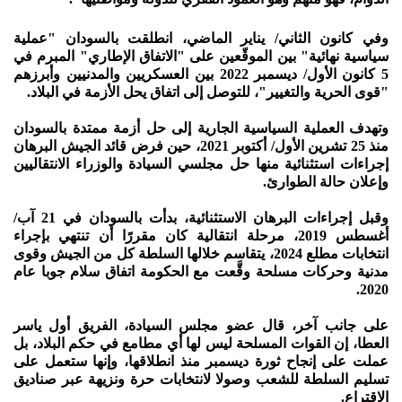
وفي كانون الثاني/ يناير الماضي، انطلقت بالسودان "عملية
سياسية نهائية" بين الموقّعين على "الاتفاق الإطاري" المبرم في
5 كانون الأول/ ديسمبر 2022 بين العسكريين والمدنيين وأبرزهم
"قوى الحرية والتغيير"، للتوصل إلى اتفاق يحل الأزمة في البلاد.
وتهدف العملية السياسية الجارية إلى حل أزمة ممتدة بالسودان
منذ 25 تشرين الأول/ أكتوبر 2021، حين فرض قائد الجيش البرهان
إجراءات استثنائية منها حل مجلسي السيادة والوزراء الانتقاليين
وإعلان حالة الطوارئ.
وقبل إجراءات البرهان الاستثنائية، بدأت بالسودان في 21 آب/
أغسطس 2019، مرحلة انتقالية كان مقررًا أن تنتهي بإجراء
انتخابات مطلع 2024، يتقاسم خلالها السلطة كل من الجيش وقوى
مدنية وحركات مسلحة وقَّعت مع الحكومة اتفاق سلام جوبا عام
2020.
على جانب آخر، قال عضو مجلس السيادة، الفريق أول ياسر
العطا، إن القوات المسلحة ليس لها أي مطامع في حكم البلاد، بل
عملت على إنجاح ثورة ديسمبر منذ انطلاقها، وإنها ستعمل على
تسليم السلطة للشعب وصولا لانتخابات حرة ونزيهة عبر صناديق
الاقتراع.