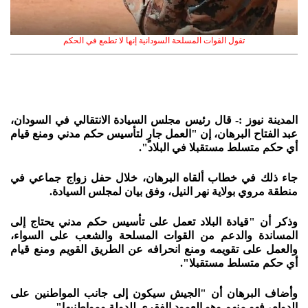
تقول القوات المسلحة السودانية إنها لا تطمع في الحكم
المدينة نيوز :- قال رئيس مجلس السيادة الانتقالي في السودان،
عبد الفتاح البرهان، إن "العمل جارٍ لتأسيس حكم مدني ومنع قيام
أي حكم متسلط مستقبلا في البلاد".
جاء ذلك في خطاب ألقاه البرهان، خلال حفل زواج جماعي في
منطقة مروي بولاية نهر النيل، وفق بيان لمجلس السيادة.
وذكر أن "قيادة البلاد تعمل على تأسيس حكم مدني يحتاج إلى
المساندة والدعم من القوات المسلحة والشعب على السواء،
والعمل على تقويمه ومنع انحرافه عن الطريق القويم ومنع قيام
أي حكم متسلط مستقبلا".
وأضاف البرهان أن "الجيش سيكون إلى جانب المواطنين على
الدوام، فهو منهم وهو العمود الفقري للدولة ومواطنيها".