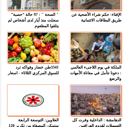
الإفتاء: حكم شراء الأضحية عن
" الصحة " : 97 حالة “حصبة”
طريق البطاقات الائتمانية
سجلت منذ أيار لدى أشخاص لم
يتلقوا المطعوم
الملكة في يوم اللاجىء العالمي
3341طن خضار وفواكه ترد
: دعونا نتأمل في معاناة الأمهات
للسوق المركزي الثلاثاء - اسعار
والرضع
الدهامشة : الداخلية وفرت كل
العلاوين: التوسعة الرابعة
التسهيلات لقدوم العراقيين
ستمكن المصفاة من تكرير 120