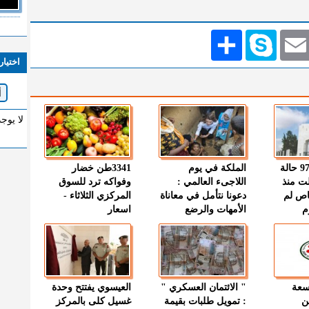
Emai
Skype
انشر
اختيار
لا يوج
" الصحة " : 97 حالة
الملكة في يوم
3341طن خضار
ت منذ
اللاجىء العالمي :
وفواكه ترد للسوق
اص لم
دعونا نتأمل في معاناة
المركزي الثلاثاء -
م
الأمهات والرضع
اسعار
وسعة
" الائتمان العسكري "
العيسوي يفتتح وحدة
ن
: تمويل طلبات بقيمة
غسيل كلى بالمركز