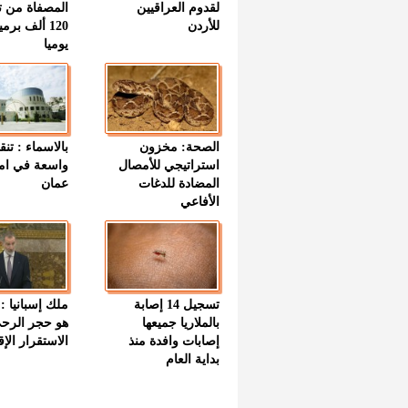
لقدوم العراقيين
المصفاة من ت
للأردن
120 ألف بر
يوميا
الصحة: مخزون
بالاسماء : تنق
استراتيجي للأمصال
واسعة في اما
المضادة للدغات
عمان
الأفاعي
تسجيل 14 إصابة
ملك إسبانيا : 
بالملاريا جميعها
هو حجر الرح
إصابات وافدة منذ
الاستقرار الإ
بداية العام