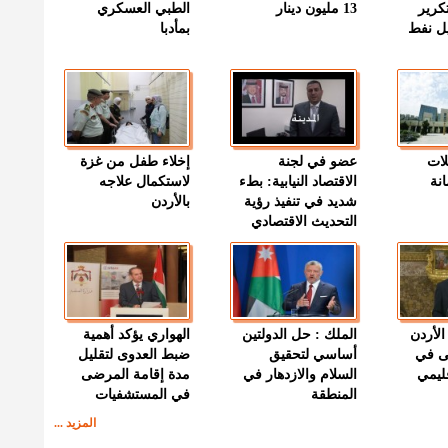
كرير
13 مليون دينار
الطبي العسكري
ميل نفط
بمأدبا
لات
عضو في لجنة
إخلاء طفل من غزة
نة
الاقتصاد النيابية: بطء
لاستكمال علاجه
شديد في تنفيذ رؤية
بالأردن
التحديث الاقتصادي
الأردن
الملك : حل الدولتين
الهواري يؤكد أهمية
ى في
أساسي لتحقيق
ضبط العدوى لتقليل
قليمي
السلام والازدهار في
مدة إقامة المرضى
المنطقة
في المستشفيات
المزيد ...