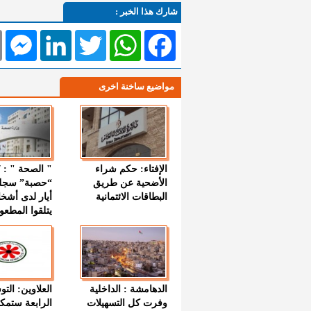
شارك هذا الخبر :
l
Messenger
LinkedIn
Twitter
WhatsApp
Facebook
مواضيع ساخنة اخرى
الإفتاء: حكم شراء
الأضحية عن طريق
“حصبة” سجل
البطاقات الائتمانية
أيار لدى أشخ
يتلقوا المطعو
الدهامشة : الداخلية
العلاوين: الت
وفرت كل التسهيلات
الرابعة ستمك