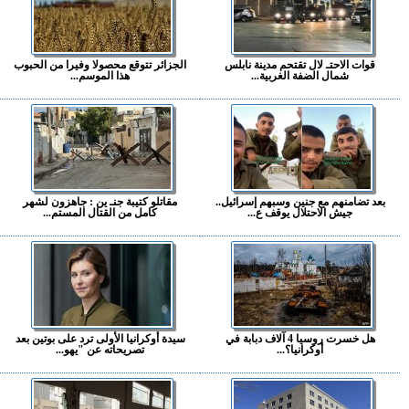
قوات الاحتـ لال تقتحم مدينة نابلس
الجزائر تتوقع محصولا وفيرا من الحبوب
شمال الضفة الغربية...
هذا الموسم...
بعد تضامنهم مع جنين وسبهم إسرائيل..
مقاتلو كتيبة جنـ ين : جاهزون لشهر
جيش الاحتلال يوقف ع...
كامل من القتال المستم...
هل خسرت روسيا 4 آلاف دبابة في
سيدة أوكرانيا الأولى ترد على بوتين بعد
أوكرانيا؟...
تصريحاته عن "يهو...