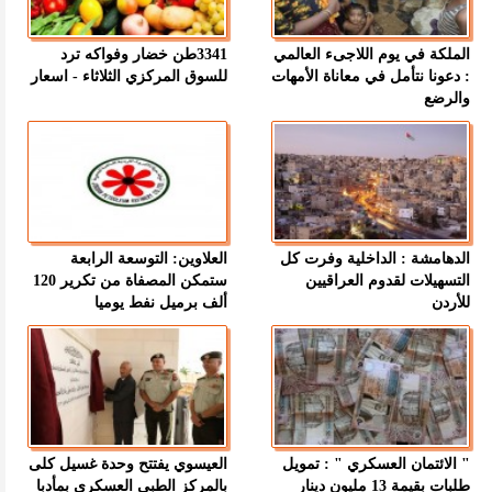
الملكة في يوم اللاجىء العالمي
3341طن خضار وفواكه ترد
: دعونا نتأمل في معاناة الأمهات
للسوق المركزي الثلاثاء - اسعار
والرضع
الدهامشة : الداخلية وفرت كل
العلاوين: التوسعة الرابعة
التسهيلات لقدوم العراقيين
ستمكن المصفاة من تكرير 120
للأردن
ألف برميل نفط يوميا
" الائتمان العسكري " : تمويل
العيسوي يفتتح وحدة غسيل كلى
طلبات بقيمة 13 مليون دينار
بالمركز الطبي العسكري بمأدبا