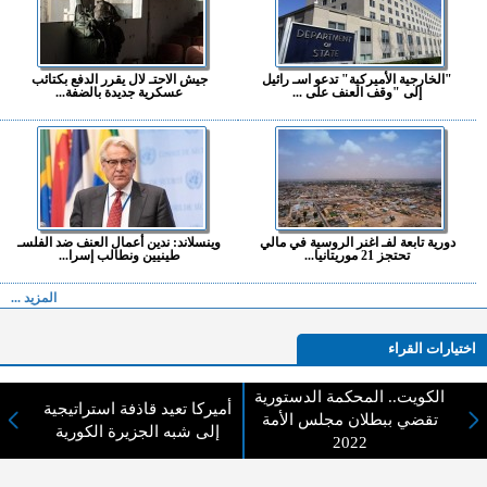
"الخارجية الأميركية" تدعو اسـ رائيل
جيش الاحتـ لال يقرر الدفع بكتائب
إلى "وقف العنف على ...
عسكرية جديدة بالضفة...
دورية تابعة لفـ اغنر الروسية في مالي
وينسلاند: ندين أعمال العنف ضد الفلسـ
تحتجز 21 موريتانيا...
طينيين ونطالب إسرا...
المزيد ...
اختيارات القراء
الكويت.. المحكمة الدستورية
أميركا تعيد قاذفة استراتيجية
تقضي ببطلان مجلس الأمة
إلى شبه الجزيرة الكورية
لا يوجد مقالات
2022