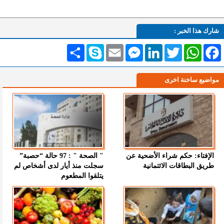
شارك هذا الخبر :
Facebook
WhatsApp
Twitter
LinkedIn
Messenger
Email
Skype
انشر
مواضيع ساخنة اخرى
الإفتاء: حكم شراء الأضحية عن
" الصحة " : 97 حالة “حصبة”
طريق البطاقات الائتمانية
سجلت منذ أيار لدى أشخاص لم
يتلقوا المطعوم