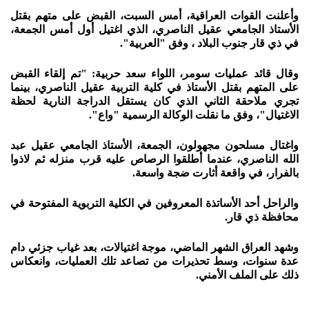
وأعلنت القوات العراقية، أمس السبت، القبض على متهم بقتل
الأستاذ الجامعي عقيل الناصري، الذي اغتيل أول أمس الجمعة،
في ذي قار جنوب البلاد ، وفق "العربية".
وقال قائد عمليات سومر، اللواء سعد حربية: "تم إلقاء القبض
على المتهم بقتل الأستاذ في كلية التربية عقيل الناصري، بينما
تجري ملاحقة الثاني الذي كان يستقل الدراجة النارية لحظة
الاغتيال"، وفق ما نقلت الوكالة الرسمية "واع".
واغتال مسلحون مجهولون، الجمعة، الأستاذ الجامعي عقيل عبد
الله الناصري، عندما أطلقوا الرصاص عليه قرب منزله ثم لاذوا
بالفرار، في واقعة أثارت ضجة واسعة.
والراحل أحد الأساتذة المعروفين في الكلية التربوية المفتوحة في
محافظة ذي قار.
وشهد العراق الشهر الماضي، موجة اغتيالات، بعد غياب جزئي دام
عدة سنوات، وسط تحذيرات من تصاعد تلك العمليات، وانعكاس
ذلك على الملف الأمني.