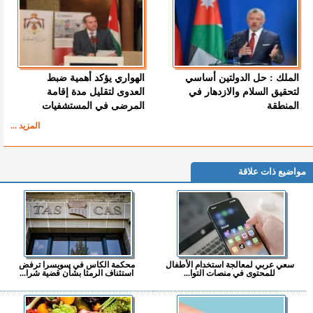
الملك : حل الدولتين أساسي
الهواري يؤكد أهمية ضبط
لتحقيق السلام والازدهار في
العدوى لتقليل مدة إقامة
المنطقة
المرضى في المستشفيات
المزيد ...
مواضيع ذات علاقة
سعي عربي لمعالجة استخدام الأطفال
محكمة الكاس في سويسرا ترفض
للمحتوى في منصات التوا...
استئناف الرمثا بشأن قضية شرا...