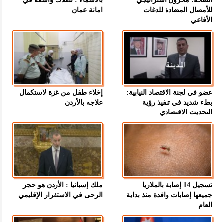
الصحة: مخزون استراتيجي
بالاسماء : تنقلات واسعة في
للأمصال المضادة للدغات
امانة عمان
الأفاعي
عضو في لجنة الاقتصاد النيابية:
إخلاء طفل من غزة لاستكمال
بطء شديد في تنفيذ رؤية
علاجه بالأردن
التحديث الاقتصادي
تسجيل 14 إصابة بالملاريا
ملك إسبانيا : الأردن هو حجر
جميعها إصابات وافدة منذ بداية
الرحى في الاستقرار الإقليمي
العام