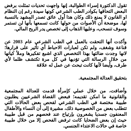
تقول الدكتورة إسراء الطوالبة، إنها واجهت تحديات تمثلت برفض
البعض التحاقها بكوادر الطب الشرعي كونها سيدة رغم إن النظام
او القانون لا يمنع ذلك وكان هذا أول عائق تصدر المشهد بالنسبة
لها، موضحة أن الأصوات من حولها كانت تسمعها بأنها لن تستمر
وسوف تنسحب، وعليها الذهاب إلى تخصص يدر الربح المالي.
وأكدت أنها التحقت بالعمل في الطب الشرعي عام 2003 عن
قناعة وشغف، ولم تكن لعبارات الاحباط أي تأثير على قرارها؛
لانها وجدت ضالتها بهذا التخصص الذي اشبع تفكيرها وملأ كيانها
من خلال الرسالة التي تؤديها في كل مرة تكتشف ظلما لأي
طرف، وأيضا لأنها كانت تبحث عن عمل له علاقة
بتحقيق العدالة المجتمعية.
وأضافت، من خلال عملي كإمرأة قدمت للعدالة المجتمعية
والقانونية ما امكن تقديمه؛ فبعض القضاة الشرعيين يطلبون
طبيبة مختصة في الطب الشرعي لفحص بعض الحالات التي
تتطلب بعض من الخصوصية ذلك، مشيرة إلى أن النساء والأطفال
المعنفون جسديا يشعرون بإرتياح عند فحصهم من قبل طبيبة
حيث إن بعض الضحايا كانت ترفض الفحص إلا من خلال طبيبة
خاصة في حالات الاعتداء الجنسي.