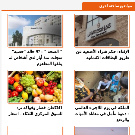
مواضيع ساخنة اخرى
الإفتاء: حكم شراء الأضحية عن
" الصحة " : 97 حالة “حصبة”
طريق البطاقات الائتمانية
سجلت منذ أيار لدى أشخاص لم
يتلقوا المطعوم
الملكة في يوم اللاجىء العالمي
3341طن خضار وفواكه ترد
: دعونا نتأمل في معاناة الأمهات
للسوق المركزي الثلاثاء - اسعار
والرضع