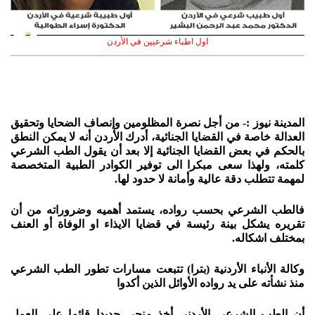
اول اطباء شرعيين في الأردن
المدينة نيوز :- من أجل نصرة المظلومين وإنصاف الضحايا وتحقيق
العدالة خاصة في القضايا الجنائية، أدرك الأردن أنه لا يمكن النطق
بالحكم في بعض القضايا الجنائية إلا بعد أن يقول الطب الشرعي
كلمته، ولهذا سعى مبكرا الى توفير الكوادر الطبية المتخصصة
لمهمة تتطلب دقة عالية وأمانة لا حدود لها.
فالطب الشرعي بحسب رواده، يستمد أهميه وضروراته من أن
تقريره يشكل بينة رئيسة في قضايا الايذاء او الوفاة أو العنف
بمختلف اشكاله.
وكالة الأنباء الأردنية (بترا) تتبعت مسارات تطور الطب الشرعي
منذ نشأته على يد رواده الأوائل الذين أكدوا
أن الطب الشرعي الأردني أخذ منحى جديدا قائما على العمل