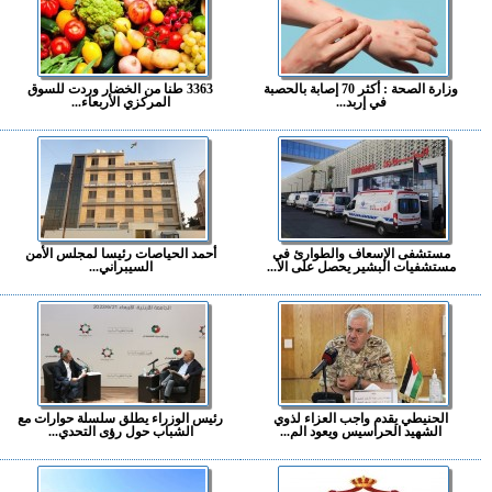
وزارة الصحة : أكثر 70 إصابة بالحصبة
3363 طنا من الخضار وردت للسوق
في إربد...
المركزي الأربعاء...
مستشفى الإسعاف والطوارئ في
أحمد الحياصات رئيسا لمجلس الأمن
مستشفيات البشير يحصل على الا...
السيبراني...
الحنيطي يقدم واجب العزاء لذوي
رئيس الوزراء يطلق سلسلة حوارات مع
الشهيد الحراسيس ويعود الم...
الشباب حول رؤى التحدي...