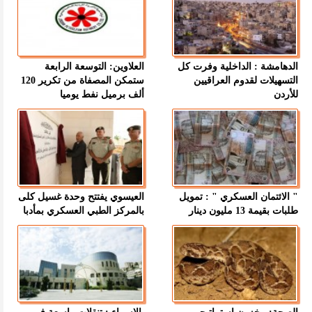
الدهامشة : الداخلية وفرت كل
العلاوين: التوسعة الرابعة
التسهيلات لقدوم العراقيين
ستمكن المصفاة من تكرير 120
للأردن
ألف برميل نفط يوميا
" الائتمان العسكري " : تمويل
العيسوي يفتتح وحدة غسيل كلى
طلبات بقيمة 13 مليون دينار
بالمركز الطبي العسكري بمأدبا