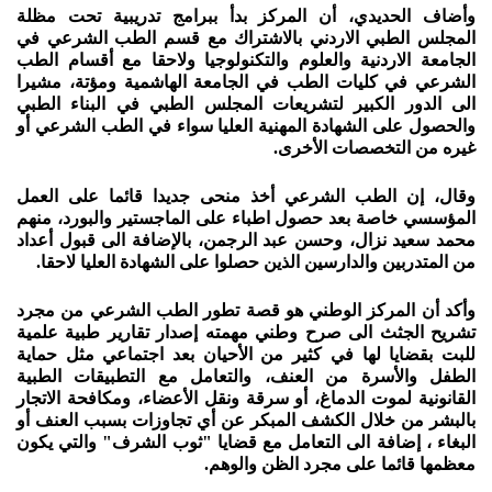
وأضاف الحديدي، أن المركز بدأ ببرامج تدريبية تحت مظلة
المجلس الطبي الاردني بالاشتراك مع قسم الطب الشرعي في
الجامعة الاردنية والعلوم والتكنولوجيا ولاحقا مع أقسام الطب
الشرعي في كليات الطب في الجامعة الهاشمية ومؤتة، مشيرا
الى الدور الكبير لتشريعات المجلس الطبي في البناء الطبي
والحصول على الشهادة المهنية العليا سواء في الطب الشرعي أو
غيره من التخصصات الأخرى.
وقال، إن الطب الشرعي أخذ منحى جديدا قائما على العمل
المؤسسي خاصة بعد حصول اطباء على الماجستير والبورد، منهم
محمد سعيد نزال، وحسن عبد الرجمن، بالإضافة الى قبول أعداد
من المتدربين والدارسين الذين حصلوا على الشهادة العليا لاحقا.
وأكد أن المركز الوطني هو قصة تطور الطب الشرعي من مجرد
تشريح الجثث الى صرح وطني مهمته إصدار تقارير طبية علمية
للبت بقضايا لها في كثير من الأحيان بعد اجتماعي مثل حماية
الطفل والأسرة من العنف، والتعامل مع التطبيقات الطبية
القانونية لموت الدماغ، أو سرقة ونقل الأعضاء، ومكافحة الاتجار
بالبشر من خلال الكشف المبكر عن أي تجاوزات بسبب العنف أو
البغاء ، إضافة الى التعامل مع قضايا "ثوب الشرف" والتي يكون
معظمها قائما على مجرد الظن والوهم.