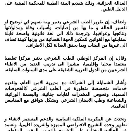
العدالة الجزائية، وذلك بتقديم البينة الطبية للمحكمة المبنية على
الدليل الطبي.
واضاف، إن تقرير الطب الشرعي يعتبر بينة تسهم في توضيح او
تفسير الحالة و ما بها من إصابات، وأسباب وفاة ومدلولاتها
ونتائجها وعواقبها، وترجمة ذلك الى لغة قانونية واضحة قابلة
لمقابلتها مع القوانين لتمكين الجهة القضائية من وزنها كبينة تضاف
الى غيرها من البينات وبما يحقق العدالة لكل الاطراف.
وقال، إن المركز الوطني للطب الشرعي يعتبر مركزا تعليميا
معتمدا محليا وإقليميا، مشيرا الى تدريب العديد من الاطباء
الشرعيين من الدول العربية الشقيقة على مدى السنوات السابقة.
وأشار الشمايلة إلى الشراكة مع مديرية الامن العام، وتقديم
خدمات متخصصة متطورة في الطب الشرعي كالفحوصات
السمية، وفحوص المخدرات لغايات جنائية، والبصمة الوراثية،
والشعاعية وطب الاسنان الشرعي وبشكل يتوافق مع المقاييس
العالمية.
وتحدث عن المكرمة الملكية السامية والدعم المستمر لانشاء و
تطوير وحدة التشريح الافتراضي المميزة والفريدة اقليميا، وتعتمد
في الحالات المختارة على التشريح بالتصوير الرقمي المقطعي