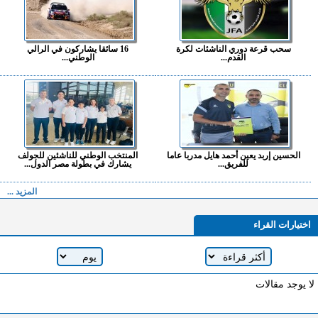
سحب قرعة دوري الناشئات لكرة
16 سائقا يشاركون في الرالي
القدم...
الوطني...
الحسين إربد يعين أحمد هايل مدربا عاما
المنتخب الوطني للناشئين للجولف
للفريق...
يشارك في بطولة مصر الدول...
المزيد ...
اختيارات القراء
لا يوجد مقالات