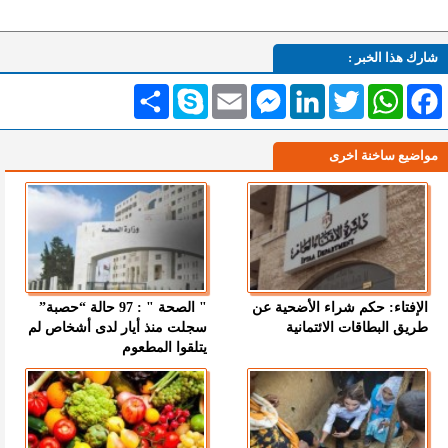
شارك هذا الخبر :
Facebook
WhatsApp
Twitter
LinkedIn
Messenger
Email
Skype
انشر
مواضيع ساخنة اخرى
الإفتاء: حكم شراء الأضحية عن
" الصحة " : 97 حالة “حصبة”
طريق البطاقات الائتمانية
سجلت منذ أيار لدى أشخاص لم
يتلقوا المطعوم