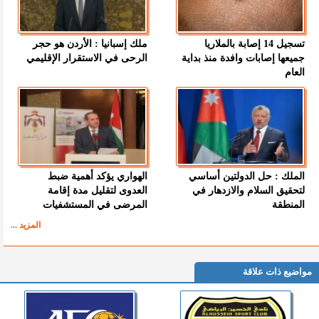
تسجيل 14 إصابة بالملاريا
ملك إسبانيا : الأردن هو حجر
جميعها إصابات وافدة منذ بداية
الرحى في الاستقرار الإقليمي
العام
الملك : حل الدولتين أساسي
الهواري يؤكد أهمية ضبط
لتحقيق السلام والازدهار في
العدوى لتقليل مدة إقامة
المنطقة
المرضى في المستشفيات
المزيد ...
مواضيع ذات علاقة