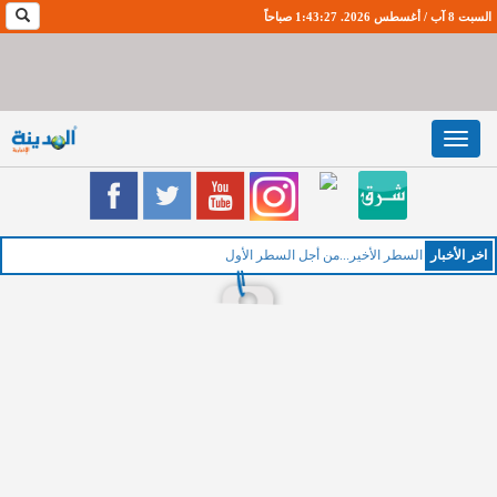
السبت 8 آب / أغسطس 2026. 1:43:28 صباحاً
Toggle
navigation
اخر اﻷخبار
السطر الأخير...من أجل السطر الأول