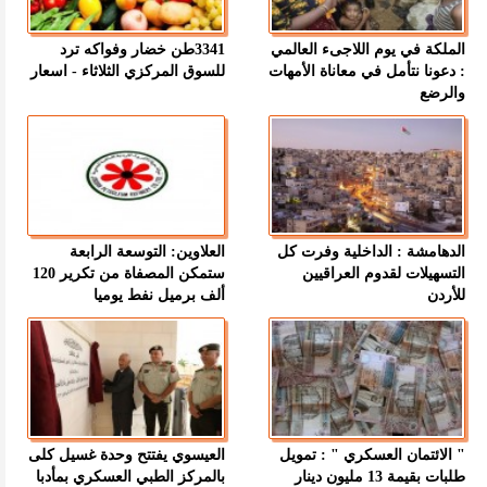
الملكة في يوم اللاجىء العالمي
3341طن خضار وفواكه ترد
: دعونا نتأمل في معاناة الأمهات
للسوق المركزي الثلاثاء - اسعار
والرضع
الدهامشة : الداخلية وفرت كل
العلاوين: التوسعة الرابعة
التسهيلات لقدوم العراقيين
ستمكن المصفاة من تكرير 120
للأردن
ألف برميل نفط يوميا
" الائتمان العسكري " : تمويل
العيسوي يفتتح وحدة غسيل كلى
طلبات بقيمة 13 مليون دينار
بالمركز الطبي العسكري بمأدبا