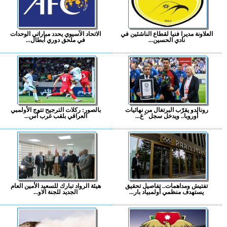
العلاونة مديرا فنيا لقطاع الناشئين في
الاتحاد الآسيوي يحدد مباراتي الوحدات
نادي الحسين...
في ملحق دوري أبطال...
رونالدو يقرّب البرتغال من نهائيات
بالصور: ركلات الترجيح تتوج الأولمبي
أوروبا.. ويدخل سجل "غ...
العراقي بلقب غرب آس...
تفتيش ومداهمات.. تفاصيل تحقيق
هيئة الرواد تبارك للسعيد الأمين العام
يستهدف منظمي أولمبياد بار...
الجديد للجنة الاو...