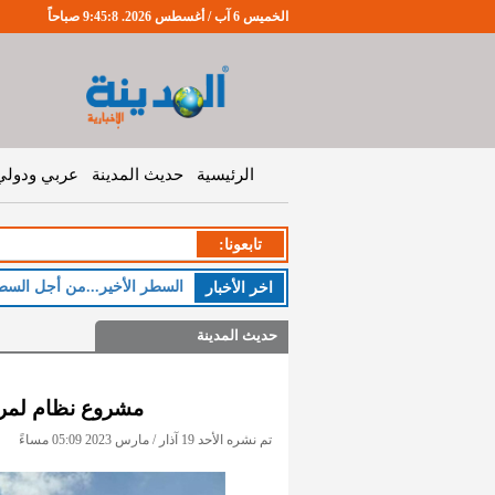
الخميس 6 آب / أغسطس 2026. 9:45:8 صباحاً
الرئيسية
حديث المدينة
عربي ودولي
تابعونا:
السطر الأخير...من أجل السط
اخر اﻷخبار
حديث المدينة
مشروع نظام لمراكز 
تم نشره الأحد 19 آذار / مارس 2023 05:09 مساءً