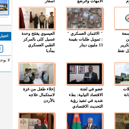
م
الأمهات والرضع
اسعار
وسعة
" الائتمان العسكري "
العيسوي يفتتح وحدة
اختيار
ن
: تمويل طلبات بقيمة
غسيل كلى بالمركز
كرير
13 مليون دينار
الطبي العسكري
ميل نفط
بمأدبا
لا يوج
لات
عضو في لجنة
إخلاء طفل من غزة
نة
الاقتصاد النيابية: بطء
لاستكمال علاجه
شديد في تنفيذ رؤية
بالأردن
التحديث الاقتصادي