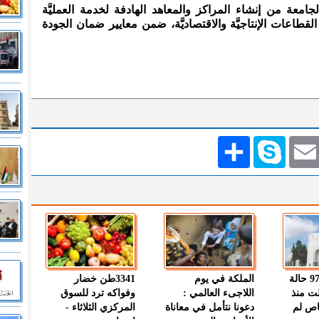
معة من إنشاء المراكز والمعاهد الهادفة لخدمة العمليَّة
وخدمة القطاعات الإنتاجيَّة والاقتصاديَّة، ضمن معايير ضمان الجودة
Emai
Skype
انشر
" الصحة " : 97 حالة
الملكة في يوم
3341طن خضار
ت منذ
اللاجىء العالمي :
وفواكه ترد للسوق
اص لم
دعونا نتأمل في معاناة
المركزي الثلاثاء -