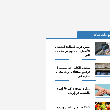
ع ذات علاقة
سعي عربي لمعالجة استخدام
الأطفال للمحتوى في منصات
التوا...
محكمة الكاس في سويسرا
ترفض استئناف الرمثا بشأن
قضية شرا...
وزارة الصحة : أكثر 70 إصابة
بالحصبة في إربد...
3363 طنا من الخضار وردت