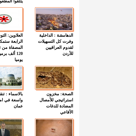
يتلقوا المطعو
الدهامشة : الداخلية
العلاوين: الت
وفرت كل التسهيلات
الرابعة ستمك
لقدوم العراقيين
المصفاة من ت
للأردن
120 ألف بر
يوميا
الصحة: مخزون
بالاسماء : تنق
استراتيجي للأمصال
واسعة في اما
المضادة للدغات
عمان
الأفاعي