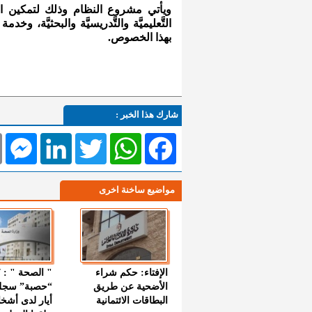
ويأتي مشروع النظام وذلك لتمكين الجا
التَّعليميَّة والتَّدريسيَّة والبحثيَّة، 
بهذا الخصوص.
شارك هذا الخبر :
l
Messenger
LinkedIn
Twitter
WhatsApp
Facebook
مواضيع ساخنة اخرى
الإفتاء: حكم شراء
الأضحية عن طريق
“حصبة” سجل
البطاقات الائتمانية
أيار لدى أشخ