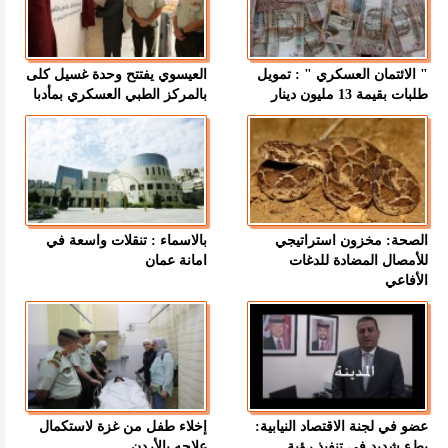
" الائتمان العسكري " : تمويل
العيسوي يفتتح وحدة غسيل كلى
طلبات بقيمة 13 مليون دينار
بالمركز الطبي العسكري بمأدبا
الصحة: مخزون استراتيجي
بالاسماء : تنقلات واسعة في
للأمصال المضادة للدغات
امانة عمان
الأفاعي
عضو في لجنة الاقتصاد النيابية:
إخلاء طفل من غزة لاستكمال
بطء شديد في تنفيذ رؤية
علاجه بالأردن