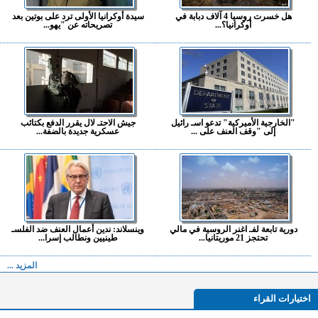
هل خسرت روسيا 4 آلاف دبابة في
سيدة أوكرانيا الأولى ترد على بوتين بعد
أوكرانيا؟...
تصريحاته عن "يهو...
"الخارجية الأميركية" تدعو اسـ رائيل
جيش الاحتـ لال يقرر الدفع بكتائب
إلى "وقف العنف على ...
عسكرية جديدة بالضفة...
دورية تابعة لفـ اغنر الروسية في مالي
وينسلاند: ندين أعمال العنف ضد الفلسـ
تحتجز 21 موريتانيا...
طينيين ونطالب إسرا...
المزيد ...
اختيارات القراء