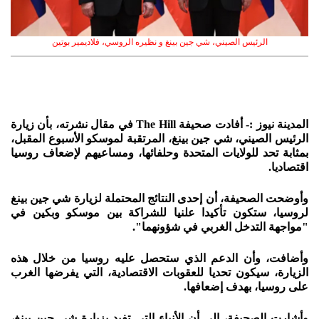
الرئيس الصيني، شي جين بينغ و نظيره الروسي، فلاديمير بوتين
المدينة نيوز :- أفادت صحيفة The Hill في مقال نشرته، بأن زيارة
الرئيس الصيني، شي جين بينغ، المرتقبة لموسكو الأسبوع المقبل،
بمثابة تحد للولايات المتحدة وحلفائها، ومساعيهم لإضعاف روسيا
اقتصاديا.
وأوضحت الصحيفة، أن إحدى النتائج المحتملة لزيارة شي جين بينغ
لروسيا، ستكون تأكيدا علنيا للشراكة بين موسكو وبكين في
"مواجهة التدخل الغربي في شؤونهما".
وأضافت، وأن الدعم الذي ستحصل عليه روسيا من خلال هذه
الزيارة، سيكون تحديا للعقوبات الاقتصادية، التي يفرضها الغرب
على روسيا، بهدف إضعافها.
وأشارت الصحيفة، إلى أن الأنباء التي تفيد بزيارة شي جين بينغ،