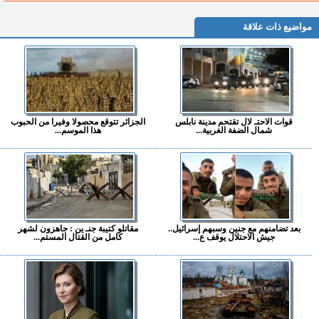
مواضيع ذات علاقة
قوات الاحتـ لال تقتحم مدينة نابلس
الجزائر تتوقع محصولا وفيرا من الحبوب
شمال الضفة الغربية...
هذا الموسم...
بعد تضامنهم مع جنين وسبهم إسرائيل..
مقاتلو كتيبة جنـ ين : جاهزون لشهر
جيش الاحتلال يوقف ع...
كامل من القتال المستم...