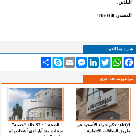
البلدين.
المصدر: The Hill
شارك هذا الخبر :
Facebook
WhatsApp
Twitter
LinkedIn
Messenger
Email
Skype
انشر
مواضيع ساخنة اخرى
الإفتاء: حكم شراء الأضحية عن
" الصحة " : 97 حالة “حصبة”
طريق البطاقات الائتمانية
سجلت منذ أيار لدى أشخاص لم