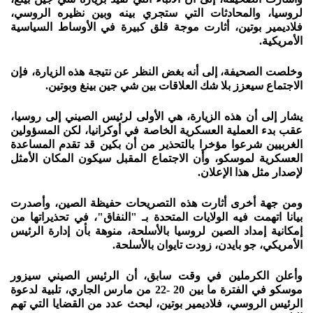
لروسيا، والمحادثات التي ستجري بينه وبين نظيره الروسي،
فلاديمير بوتين، أثارت موجة قلق كبيرة في الأوساط السياسية
الأمريكية.
وخلصت الصحيفة، إلى أنه بغض النظر عن نتيجة هذه الزيارة، فإن
الاجتماع سيعزز بلا شك العلاقات بين شي جين بينغ وبوتين.
يشار إلى أن هذه الزيارة، هي الأولى لرئيس الصيني إلى روسيا،
عقب بدء العملية العسكرية الخاصة في أوكرانيا، لكن المسؤولين
الغربيين شرعوا مؤخرا بالتحذير من أن بكين قد تقدم المساعدة
العسكرية لموسكو، وأن الاجتماع المقبل سيكون المكان الأمثل
لإصدار مثل هذا الإعلان.
ومن جهة أخرى أثارت هذه التصريحات حفيظة الصين، وأصدرت
بيانا اتهمت فيه الولايات المتحدة بـ "النفاق"، في تحذيراتها من
إمكانية إمداد الصين لروسيا بالأسلحة، منوهة بأن إدارة الرئيس
الأمريكي، جو بايدن، زودت تايوان بالأسلحة.
وأعلن الكرملين في وقت سابق، أن الرئيس الصيني سيزور
موسكو في الفترة ما بين 20 -22 من مارس الجاري، تلبية لدعوة
الرئيس الروسي، فلاديمير بوتين، لبحث عدد من القضايا التي تهم