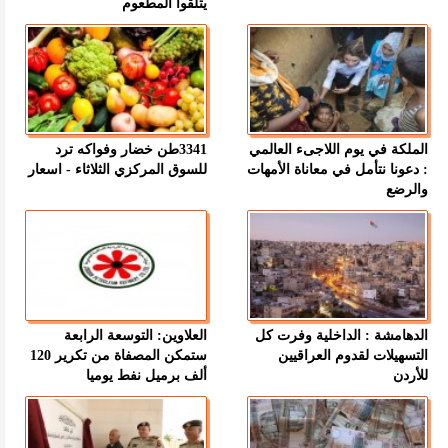
يتلقوا المطعوم
الملكة في يوم اللاجىء العالمي
3341طن خضار وفواكه ترد
: دعونا نتأمل في معاناة الأمهات
للسوق المركزي الثلاثاء - اسعار
والرضع
الدهامشة : الداخلية وفرت كل
العلاوين: التوسعة الرابعة
التسهيلات لقدوم العراقيين
ستمكن المصفاة من تكرير 120
للأردن
ألف برميل نفط يوميا