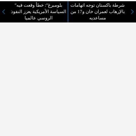
شرطة باكستان توجه اتهامات
"بلومبرغ": خطأ وقعت فيه
بالإرهاب لعمران خان و17 من
السياسة الأمريكية يعزز النفوذ
لا يوجد مقالات
مساعديه
الروسي عالميا
لا مانع من الإقتباس وإعادة النشر شريط ذكر المصدر ( المدينة نيوز ) - الآراء والتعليقات
المنشورة تعبر عن رأي أصحابها فقط
عن المدينة الإخبارية
المدينة الإخبارية صحيفة الكترونية شاملة تابعة لشركة قنوات البث
الاردنية تنقل الاخبار المحلية الأردنية وأخبار فلسطين وأبرز الأخبار
العربية والدولية لحظة حدوثها بمهنية رفيعة ليكون العالم بما يجري
فيه وحوله بين يديكم بالكلمة والصورة من مصادرها الحقيقية.
عن الشركة