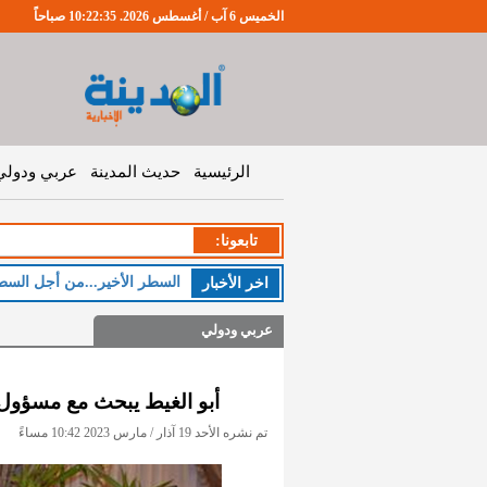
الخميس 6 آب / أغسطس 2026. 10:22:35 صباحاً
الرئيسية
حديث المدينة
عربي ودولي
تابعونا:
السطر الأخير...من أجل السط
اخر اﻷخبار
عربي ودولي
أبو الغيط يبحث مع مسؤول
تم نشره الأحد 19 آذار / مارس 2023 10:42 مساءً