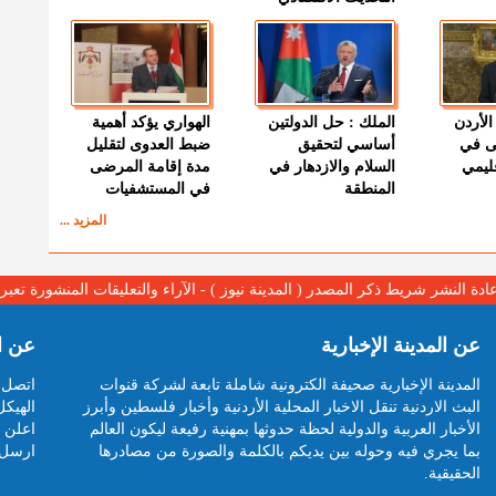
الأردن
الملك : حل الدولتين
الهواري يؤكد أهمية
ى في
أساسي لتحقيق
ضبط العدوى لتقليل
قليمي
السلام والازدهار في
مدة إقامة المرضى
المنطقة
في المستشفيات
المزيد ...
عادة النشر شريط ذكر المصدر ( المدينة نيوز ) - الآراء والتعليقات المنشورة تع
عن المدينة الإخبارية
عن ا
المدينة الإخبارية صحيفة الكترونية شاملة تابعة لشركة قنوات
اتصل ب
البث الاردنية تنقل الاخبار المحلية الأردنية وأخبار فلسطين وأبرز
الهيكل
الأخبار العربية والدولية لحظة حدوثها بمهنية رفيعة ليكون العالم
اعلن م
بما يجري فيه وحوله بين يديكم بالكلمة والصورة من مصادرها
ارسل 
الحقيقية.