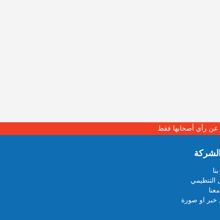
بر عن رأي أصحابها فقط
لشركة
نا
 التنظيمي
عنا
خبر او صورة