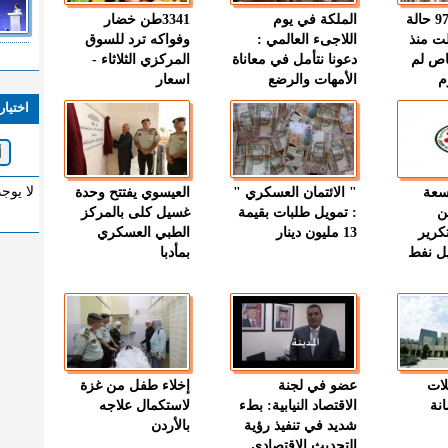
" الصحة " : 97 حالة
الملكة في يوم
3341طن خضار
ت منذ
اللاجىء العالمي :
وفواكه ترد للسوق
اص لم
دعونا نتأمل في معاناة
المركزي الثلاثاء -
م
الأمهات والرضع
اسعار
اختيار
لا يوج
وسعة
" الائتمان العسكري "
العيسوي يفتتح وحدة
ن
: تمويل طلبات بقيمة
غسيل كلى بالمركز
كرير
13 مليون دينار
الطبي العسكري
ميل نفط
بمأدبا
لات
عضو في لجنة
إخلاء طفل من غزة
نة
الاقتصاد النيابية: بطء
لاستكمال علاجه
شديد في تنفيذ رؤية
بالأردن
التحديث الاقتصادي