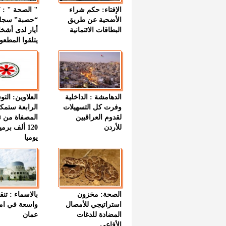
الإفتاء: حكم شراء
الأضحية عن طريق
“حصبة” سجل
البطاقات الائتمانية
أيار لدى أشخ
يتلقوا المطعو
الدهامشة : الداخلية
العلاوين: الت
وفرت كل التسهيلات
الرابعة ستمك
لقدوم العراقيين
المصفاة من ت
للأردن
120 ألف بر
يوميا
الصحة: مخزون
بالاسماء : تنق
استراتيجي للأمصال
واسعة في اما
المضادة للدغات
عمان
الأفاعي