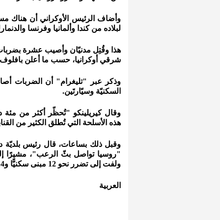
وأضاف الرئيس الأوكراني أن هناك مس
لبلاده من كندا وألمانيا وفرنسا والدنمار
هذا وقُتِل مدنيّان وأصيب عشرة بضربا
شرقي أوكرانيا، حسب ما أعلن بافلوف 
وذكر عبر "تليغرام" أن الضربات أصابت 
السكنيّة وسيّارتَين.
وقال كيريلينكو "تُحظّر أكثر من مئة 
هذه الأسلحة التي تُطلق الكثير من القنا
وقبل ذلك بساعات، قال رئيس بلديّة 
"روسيا تواصل بثّ الرعب"، مشيرًا إ
ولفت إلى تضرر نحو 12 مبنى سكنيًّا و14 منشأة تابعة للبلدية.
العربية