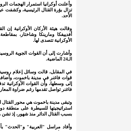
وأعلنت أوكرانيا استمرار الهجمات الر
تزال بؤرة القتال الرئيسية، وكشفت عن
الأحد.
وقالت هيئة الأركان الأوكرانية إن ا
أفدييفكا ومارينكا وشاختار، بمقاط
الأوكرانية تتصدى لها.
الـ24 الماضية.
في المقابل، قالت وسائل إعلام روسية
قوات فاغنر في مدينة باخموت، وأضافت 
إلى وسطها، وأن القوات الأوكرانية تد
فاغنر تواصل تقدمها رغم ضراوة المعار
وتبقى مدينة باخموت هي محور القتال
استراتيجيتها للسيطرة على منطقة دون
بسبب القتال الدائر منذ شهور، إذ تشن
وأفاد مراسل "العربية" و"الحدث" بأ