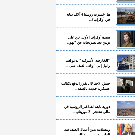
هل خسرت روسيا 4 آلاف دبابة
في أوكرانيا؟...
سيدة أوكرانيا الأولى ترد على
بوتين بعد تصريحاته عن "يهو...
"الخارجية الأميركية" تدعو اسـ
رائيل إلى "وقف العنف على ...
جيش الاحتـ لال يقرر الدفع بكتائب
عسكرية جديدة بالضفة...
دورية تابعة لفـ اغنر الروسية في
مالي تحتجز 21 موريتانيا...
وينسلاند: ندين أعمال العنف ضد
الفلسـ طينيين ونطالب إسرا...