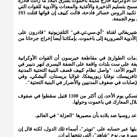
ات الأوكرانية خارج مدينة باخموت بشرق البلاد ما زالت قادرة
ح بتسليم الذخيرة والأغذية والمعدات والأدوية للقوات التي
تدافع عن المدينة. وفي أحدث مزاعمها تكبيد الروس خسائر فادحة، قالت كييف إن قواتها قتلت 193
ريفاتي لقناة "آي.سي.تي.في" التلفزيونية "قادرون على
 والأدوية الضرورية إلى باخموت. بإمكاننا أيضا إخراج جرحانا من
مات الطوارئ في مقاطعة خيرسون أن القوات الأوكرانية
، الليلة الماضية، أكثر من 40 قذيفة على ست بلدات واقعة على الضفة اليسرى لنهر دنيبر في
ليوم الأحد: "واصل نظام كييف قصف البنية التحتية المدنية
افرييسك، نوفايا زبورييفكا، غولايا بريستان، أليشكي، وفي
وقال الرئيس الأوكراني فولوديمير زيلينسكي يوم الأحد، إن أكثر من 1100 قتيل سقطوا في صفوف
لال المعارك في باخموت وحولها.
عد روسيا ضد بلاده بأن مصيرها "العزلة" في العالم.
ها عبر حسابه على "تويتر"، أسماء تلك الدول، لكنه قال إن
رة من نوع "شاهد"، التي تنتجها إيران.