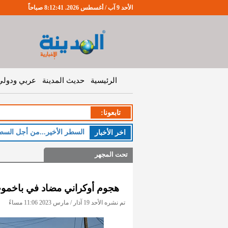
الأحد 9 آب / أغسطس 2026. 8:12:42 صباحاً
الرئيسية
حديث المدينة
عربي ودولي
تابعونا:
الخميس :
اخر اﻷخبار
تحت المجهر
هجوم أوكراني مضاد في باخموت.
تم نشره الأحد 19 آذار / مارس 2023 11:06 مساءً