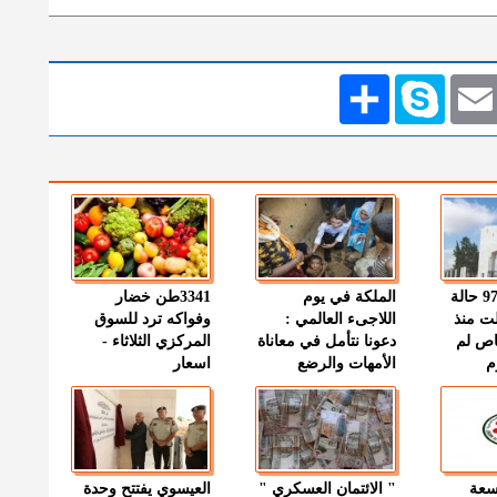
Emai
Skype
انشر
" الصحة " : 97 حالة
الملكة في يوم
3341طن خضار
ت منذ
اللاجىء العالمي :
وفواكه ترد للسوق
اص لم
دعونا نتأمل في معاناة
المركزي الثلاثاء -
م
الأمهات والرضع
اسعار
وسعة
" الائتمان العسكري "
العيسوي يفتتح وحدة