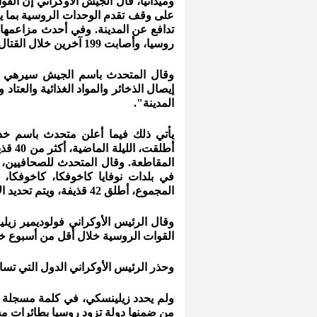
وميدانيا، قال الجيش الأوكراني إن القو
على وقف تقدم الوحدات الروسية بما يسم
روسيا، وأصابت 199 آخرين خلال القتال يوم الجمعة.
وقال المتحدث باسم الجيش سيرهي شي
إيصال الذخائر والمواد الغذائية والعتاد
المدينة".
يأتي ذلك فيما أعلن متحدث باسم خد
أطلقت
المقاطعة. وقال المتحدث للصحافيين، ا
في بلدات نوفايا كاخوفكا، كاخوفكا، ت
المجموع، أطلق 42 قذيفة، ويتم تحديد الإصابات في صفوف المدنيين والأضرار في البنية التحتية".
القوات الروسية خلال أقل من أسبوع خ
وحذر الرئيس الأوكراني الدول التي تسا
ولم يحدد زيلينسكي، في كلمة مسجلة بث
من ضمنها دولة تزود روسيا بطائرات مسي