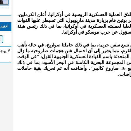
اق العملية العسكرية الروسية في أوكرانيا، أعلن الكرملين،
ر بوتين قام بزيارة مدينة ماريوبول، التي تسيطر عليها القوات
عليا لعمليته العسكرية في أوكرانيا، بما في ذلك رئيس هيئة
اختيار
مسؤول عن حرب موسكو في أوكرانيا.
ى تسع سفن حربية، بما في ذلك حاملتا صواريخ، في حالة تأهب
 القرم، مما يشير إلى أن احتمال شن هجمات صاروخية ما زال
لا يوج
عن المتحدثة باسم القيادة العسكرية الجنوبية القول: "في الوقت
المجموعة البحرية الكاملة في البحر الأسود، بما في ذلك
حاملتا صواريخ.. ويمكن تسليحهما بواقع 16 صاروخ كاليبر". وأضافت أنه تم تحريك بقية حاملات
واصات.