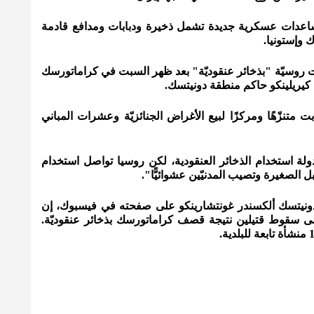
اعدات عسكرية جديدة تشمل ذخيرة ودبابات ومدافع قادمة
ك وإستونيا.
ت روسيّة "بذخائر عنقوديّة" بعد ظهر السبت في كراماتورسك
كيريلينكو حاكم منطقة دونيتسك.
متنزّهًا ومركزًا لبيع الأغراض الجنائزيّة وعشرات المباني
دولة استخدام الذخائر العنقودية، لكن روسيا تواصل استخدام
بل الصغيرة وتصيب المدنيّين عشوائيًّا".
دونيتسك ألكسندر غونتشارينكو على صفحته في فيسبوك، إن
لى سقوط قتيلين نتيجة قصف كراماتورسك بذخائر عنقوديّة.