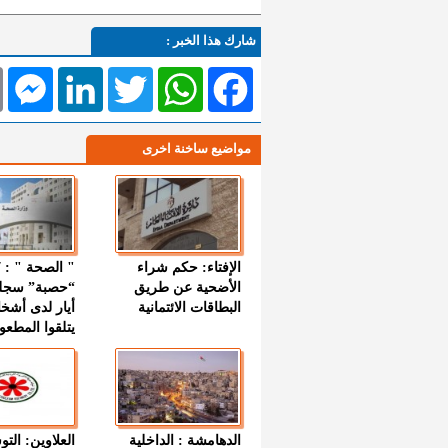
شارك هذا الخبر :
l
Messenger
LinkedIn
Twitter
WhatsApp
Facebook
مواضيع ساخنة اخرى
الإفتاء: حكم شراء
الأضحية عن طريق
“حصبة” سجل
البطاقات الائتمانية
أيار لدى أشخ
يتلقوا المطعو
الدهامشة : الداخلية
العلاوين: الت