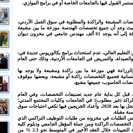
ستمر القبول فيها بالجامعات الخاصة أو في برامج الموازي.
صات المشبعة والراكدة والمطلوبة في سوق العمل الأردني،
 حيث وجد أن جميع تخصصات الهندسة موزعة ما بين مشبعة
وراكدة، ولا يوجد ما هو مطلوب، إضافة إلى أنه يوجد 61 ألف مهندس جامعي في مخزون ديوان
التعليم العالي، عدم استحداث برامج بكالوريوس جديدة في:
لصيدلة، والتمريض في الجامعات الأردنية، وذلك حتى العام
الزراعة فهي موزعة ما بين راكدة ومشبعة ولا يوجد بها
إنسانية فجميع التخصصات راكدة أو مشبعة، وبعضها موقوف
صصات الحاسوب، جميعها مشبع.
ة، قبل كل بداية عام جديد تصنيفات التخصصات، وفي العام
صصا مصنفا بالراكد (غير مطلوب)؛ في الجامعات وكليات المجتمع المدني؛
سيتم التوقف عن استقبالها لكل من سجل بها بعد 2020، وأعداد الخريجين فيها تكفي احتياجات سوق
كدس الطلبات في مخزونه من طلبات التوظيف التراكمي الذي
غالبيتهم من التخصصات الراكدة ومن حملة المؤهل الجامعي ودبلوم كلية
المجتمع الشامل، في حين بلغت نسبة التعيينات خلال العقد الأخير في المتوسط نحو 2.3 % من