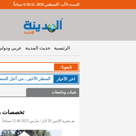
السبت 8 آب / أغسطس 2026. 4:50:33 صباحاً
الرئيسية
حديث المدينة
عربي ودولي
تابعونا:
اخر اﻷخبار
شباب وجامعات
تخصصات راك
تم نشره الإثنين 20 آذار / مارس 2023 12:46 صباحاً