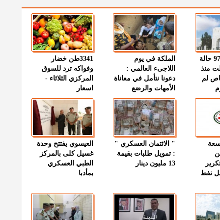
" الصحة " : 97 حالة
الملكة في يوم
3341طن خضار
ت منذ
اللاجىء العالمي :
وفواكه ترد للسوق
اص لم
دعونا نتأمل في معاناة
المركزي الثلاثاء -
م
الأمهات والرضع
اسعار
وسعة
" الائتمان العسكري "
العيسوي يفتتح وحدة
ن
: تمويل طلبات بقيمة
غسيل كلى بالمركز
كرير
13 مليون دينار
الطبي العسكري
ميل نفط
بمأدبا