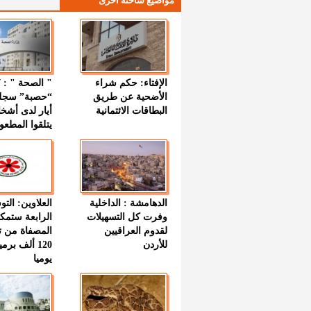
مواضيع ساخنة اخرى
الإفتاء: حكم شراء
الأضحية عن طريق
“حصبة” سجل
البطاقات الائتمانية
أيار لدى أشخ
يتلقوا المطعو
الدهامشة : الداخلية
العلاوين: الت
وفرت كل التسهيلات
الرابعة ستمك
لقدوم العراقيين
المصفاة من ت
للأردن
120 ألف بر
يوميا