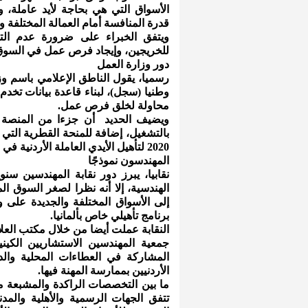
الأسواق التي هي بحاجة لأيد عاملة، و
قدرة المنافسة أمام العمالة المختلفة وت
ويتفق الخبراء على ضرورة عدم الت
للخريجين، وإيجاد فرص عمل في السوق ال
دور وزارة العمل
رسميا، يقول الناطق الإعلامي باسم وزا
وطنيا (سجل)، لبناء قاعدة بيانات تخد
محاولة لخلق فرص عمل.
ويضيف الحديد أن جزءا من المنصة يعت
بالتشغيل، إضافة للمنحة القطرية التي 
2020 لتأهيل الأيدي العاملة الأردنية في المهن المطلوبة هناك.
المهندسون نموذجًا
نقابيا، يبرز دور نقابة المهندسين سن
الهندسية، إلا أنه نظرا لصغر السوق 
إلى الأسواق المختلفة والجديدة على و
برنامج تأهيلي خاص بألمانيا.
النقابة عملت أيضا من خلال مكتب العلا
جمعية المهندسين الاستشاريين الكين
المشاركة في العطاءات المحلية والد
الأردنيين بممارسة المهنة فيها.
ما بين التخصصات الراكدة والمشبعة 
تتفق الجهات الرسمية والأهلية والمد