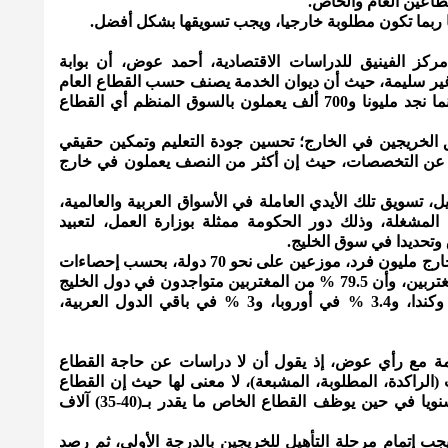
طاعين العام والخاص.
 ربما تكون مطلوبة خارجيا، ويجب تسويقها بشكل أفضل.
كز الفينيق للدراسات الاقتصادية، أحمد عوض، أن بوابة
ير سليمة، حيث أن ديوان الخدمة يصنف حسب القطاع العام
فقط والذي يعمل به نحو 400 ألف، بينما نجد مليونا و700 ألف يعملون بالسوق المنظم أي القطاع
لخريجين في الخارج؛ تحسين جودة التعليم وتمكين حقيقي
 عن التخصصات، حيث إن أكثر من النصف يعملون في خارج
هيل، تسويق تلك الأيدي العاملة في الأسواق العربية والعالمية،
لمشغلة، وذلك دور الحكومة ممثلة بوزارة العمل، لتعبيد
وتحديدا في سوق الخليج.
ويتجاوز عدد المغتربين الأردنيين في الخارج مليون فرد، موزعين على نحو 70 دولة، بحسب إحصاءات
صادرة عن وزارة الخارجية وشؤون المغتربين، وأن 79.5 % من المغتربين متواجدون في دول الخليج
العربي، و11 % في الولايات المتحدة وكندا، و3.4 % في أوروبا، و3 % في باقي الدول العربية،
جمة مع رأي عوض، إذ يقول أن لا دراسات عن حاجة القطاع
الراكدة، المطلوبة، المشبعة)، لا معنى لها حيث إن القطاع
العام يوظف نحو (7-8) آلاف شخص سنويا في حين يوظف القطاع الخاص ما يقدر بـ(40-35) آلاف
يجب إتمام مرحلة التأهيل للخريجين بالدرجة الأولى، ثم رصد