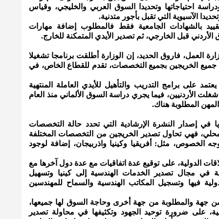
دراسة احتياجاتها وتحديدا السوق العربي والخليجي، وقياس
حديدا الآسيوية التي تقبل بأجور متدنية.
قييد بالشهادات الجامعية فقط فالمطلوب إضافة مهارات
أردني قبل الخارجي، ثم تصدير الأيدي المتمكنة للخارج.
رة العمل، فاروق الحديد، إن الوزارة أطلقت برنامجا تشغيلا
م جميع الخريجين بجميع التخصصات، تقدم للقطاع الخاص، في
مد على برامج التدريب والتأهيل للأيدي العاملة المنتهية
شغلت الأردنيين، فيما يجري دراسة السوق الألماني منذ العام
ويا في إصدار النشرة الإرشادية التي تحدد حالة التخصصات
المحلي، فهي تحاول تصدير الخريجين من التخصصات المختلفة
جه الخصوص، مثل: أفريقيا وكينيا واذربيجان، إضافة لوجود
قات الدولية، على توقيع عدة اتفاقيات مع عدة دول آخرها مع
ية في مجال تصدير الخدمات الهندسية إلى كينيا وتسهيل
ولية فيها وتسجيل المكاتب الهندسية والسماح للمهندسين
من جهة والمطلوبة من جهة أخرى وحاجة السوق لها جميعها،
نية، على ضرورة توحيد الجهود وتكثيفها في محاولة تصدير