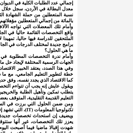
إجمالي عدد الطلبات الكلية في الديوان.
بالمائة من إجمالي المتعطلين مؤهلاتهم ا
وأمام تلك المعضلات التي تواجه الآلا
واقع التخصصات القائمة حاليا في الج
الملتحقين للدراسة فيها حاليا، تمهيد
برامج جديدة لمختلف الدرجات في الجامع
ما هي الحلول؟
وأمام ندرة التخصصات المطلوبة في
الجهات الرسمية المختلفة لإيجاد حل م
وفي هذا الصدد، يعتقد الخبير الاقتص
خطة لتطوير التعليم الجامعي، مع م
كما الاقتصاد الذي يجدد نفسه، وفق حديث
ويقول عايش إنه يجب أن تتواءم التخ
يتطلب تمكين وتأهيل الطلبة والخريجين
التعليم القديمة التقليدية، المتوقف 
ومن ضمن الحلول التي برزت في السن
تكنولوجيا المعلومات (IT)، التي تشهد إقبالا واسعا لدراستها في الجامعات الأردنية.
ويضيف إن استحداث تخصصات جديدة أ
يعزز تلك التخصصات، غير أنها ستتوقف
شهدت إقبالا ماضيا فيما أصبحت ال