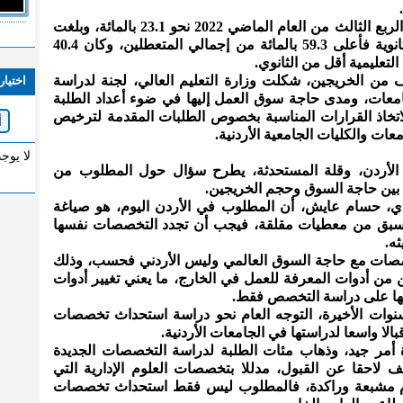
معدل البطالة في الأردن، سجل خلال الربع الثالث من العام الماضي 2022 نحو 23.1 بالمائة، وبلغت
نسبة المتعطلين من حملة الشهادة الثانوية فأعلى 59.3 بالمائة من إجمالي المتعطلين، وكان 40.4
لتعليمية أقل من الثانوي.
ف من الخريجين، شكلت وزارة التعليم العالي، لجنة لدراسة
اختيار
امعات، ومدى حاجة سوق العمل إليها في ضوء أعداد الطلبة
ا لاتخاذ القرارات المناسبة بخصوص الطلبات المقدمة لترخيص
ات والكليات الجامعية الأردنية.
لا يوج
 الأردن، وقلة المستحدثة، يطرح سؤال حول المطلوب من
ا بين حاجة السوق وحجم الخريجين.
ادي، حسام عايش، أن المطلوب في الأردن اليوم، هو صياغة
ا سبق من معطيات مقلقة، فيجب أن تجدد التخصصات نفسها
ه.
صصات مع حاجة السوق العالمي وليس الأردني فحسب، وذلك
 من أدوات المعرفة للعمل في الخارج، ما يعني تغيير أدوات
بعضها على دراسة التخصص فقط.
وات الأخيرة، التوجه العام نحو دراسة استحداث تخصصات
مر جيد، وذهاب مئات الطلبة لدراسة التخصصات الجديدة
 لاحقا عن القبول، مدللا بتخصصات العلوم الإدارية التي
يوم مشبعة وراكدة، فالمطلوب ليس فقط استحداث تخصصات