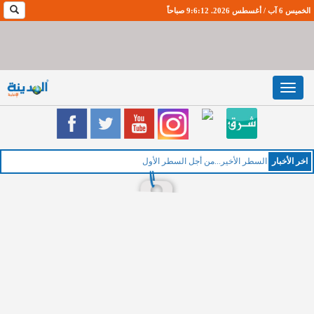
الخميس 6 آب / أغسطس 2026. 9:6:13 صباحاً
Toggle
navigation
اخر اﻷخبار
السطر الأخير...من أجل السطر الأول