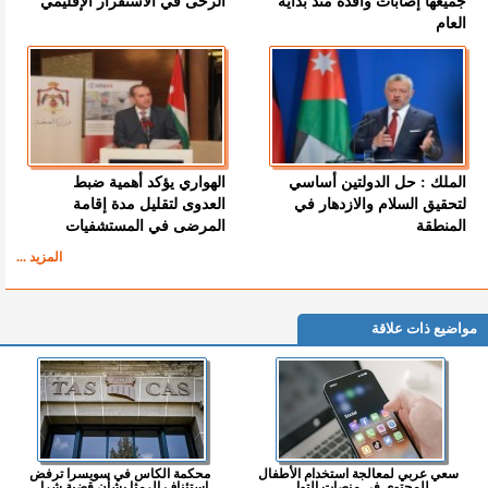
جميعها إصابات وافدة منذ بداية
الرحى في الاستقرار الإقليمي
العام
الملك : حل الدولتين أساسي
الهواري يؤكد أهمية ضبط
لتحقيق السلام والازدهار في
العدوى لتقليل مدة إقامة
المنطقة
المرضى في المستشفيات
المزيد ...
مواضيع ذات علاقة
سعي عربي لمعالجة استخدام الأطفال
محكمة الكاس في سويسرا ترفض
للمحتوى في منصات التوا...
استئناف الرمثا بشأن قضية شرا...