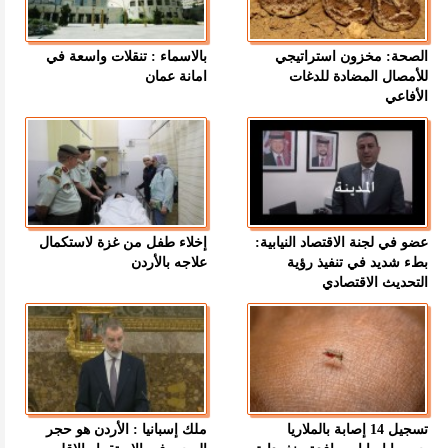
الصحة: مخزون استراتيجي
بالاسماء : تنقلات واسعة في
للأمصال المضادة للدغات
امانة عمان
الأفاعي
عضو في لجنة الاقتصاد النيابية:
إخلاء طفل من غزة لاستكمال
بطء شديد في تنفيذ رؤية
علاجه بالأردن
التحديث الاقتصادي
تسجيل 14 إصابة بالملاريا
ملك إسبانيا : الأردن هو حجر