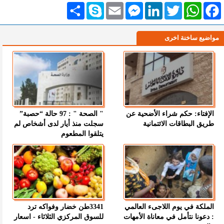
Facebook
WhatsApp
Twitter
LinkedIn
Messenger
Email
Skype
انشر
مواضيع ساخنة اخرى
الإفتاء: حكم شراء الأضحية عن
" الصحة " : 97 حالة “حصبة”
طريق البطاقات الائتمانية
سجلت منذ أيار لدى أشخاص لم
يتلقوا المطعوم
الملكة في يوم اللاجىء العالمي
3341طن خضار وفواكه ترد
: دعونا نتأمل في معاناة الأمهات
للسوق المركزي الثلاثاء - اسعار