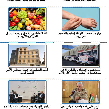
وزارة الصحة : أكثر 70 إصابة بالحصبة
3363 طنا من الخضار وردت للسوق
في إربد...
المركزي الأربعاء...
مستشفى الإسعاف والطوارئ في
أحمد الحياصات رئيسا لمجلس الأمن
مستشفيات البشير يحصل على الا...
السيبراني...
الحنيطي يقدم واجب العزاء لذوي
رئيس الوزراء يطلق سلسلة حوارات مع