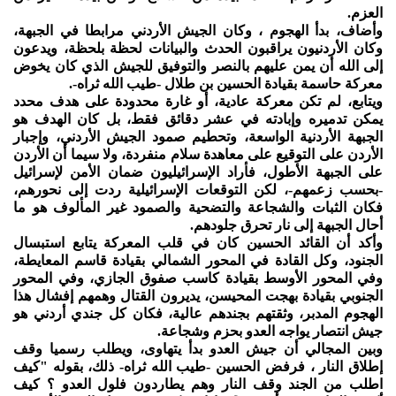
العزم.
وأضاف، بدأ الهجوم ، وكان الجيش الأردني مرابطا في الجبهة،
وكان الأردنيون يراقبون الحدث والبيانات لحظة بلحظة، ويدعون
إلى الله أن يمن عليهم بالنصر والتوفيق للجيش الذي كان يخوض
معركة حاسمة بقيادة الحسين بن طلال -طيب الله ثراه-.
ويتابع، لم تكن معركة عادية، أو غارة محدودة على هدف محدد
يمكن تدميره وإبادته في عشر دقائق فقط، بل كان الهدف هو
الجبهة الأردنية الواسعة، وتحطيم صمود الجيش الأردني، وإجبار
الأردن على التوقيع على معاهدة سلام منفردة، ولا سيما أن الأردن
على الجبهة الأطول، فأراد الإسرائيليون ضمان الأمن لإسرائيل
-بحسب زعمهم-، لكن التوقعات الإسرائيلية ردت إلى نحورهم،
فكان الثبات والشجاعة والتضحية والصمود غير المألوف هو ما
أحال الجبهة إلى نار تحرق جلودهم.
وأكد أن القائد الحسين كان في قلب المعركة يتابع استبسال
الجنود، وكل القادة في المحور الشمالي بقيادة قاسم المعايطة،
وفي المحور الأوسط بقيادة كاسب صفوق الجازي، وفي المحور
الجنوبي بقيادة بهجت المحيسن، يديرون القتال وهمهم إفشال هذا
الهجوم المدبر، وثقتهم بجندهم عالية، فكان كل جندي أردني هو
جيش انتصار يواجه العدو بحزم وشجاعة.
وبين المجالي أن جيش العدو بدأ يتهاوى، ويطلب رسميا وقف
إطلاق النار ، فرفض الحسين -طيب الله ثراه- ذلك، بقوله "كيف
اطلب من الجند وقف النار وهم يطاردون فلول العدو ؟ كيف