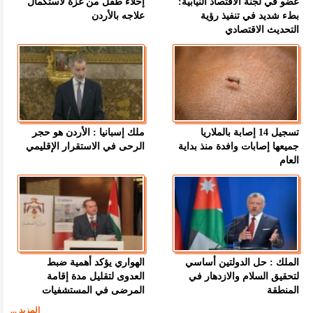
عضو في لجنة الاقتصاد النيابية:
إخلاء طفل من غزة لاستكمال
بطء شديد في تنفيذ رؤية
علاجه بالأردن
التحديث الاقتصادي
تسجيل 14 إصابة بالملاريا
ملك إسبانيا : الأردن هو حجر
جميعها إصابات وافدة منذ بداية
الرحى في الاستقرار الإقليمي
العام
الملك : حل الدولتين أساسي
الهواري يؤكد أهمية ضبط
لتحقيق السلام والازدهار في
العدوى لتقليل مدة إقامة
المنطقة
المرضى في المستشفيات
المزيد ...