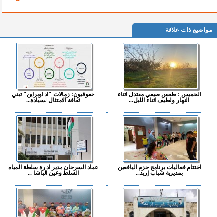
مواضيع ذات علاقة
الخميس : طقس صيفي معتدل اثناء
حقوقيون: زمالات "اد اوبراين" تبني
النهار ولطيف اثناء الليل...
ثقافة الامتثال لسيادة...
اختتام فعاليات برنامج حزم اليافعين
عماد السرحان مدير ادارة سلطة المياه
بمديرية شباب إربد...
السلط وعين الباشا ...