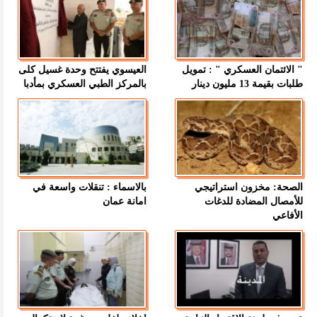
" الائتمان العسكري " : تمويل
العيسوي يفتتح وحدة غسيل كلى
طلبات بقيمة 13 مليون دينار
بالمركز الطبي العسكري بمأدبا
الصحة: مخزون استراتيجي
بالاسماء : تنقلات واسعة في
للأمصال المضادة للدغات
امانة عمان
الأفاعي