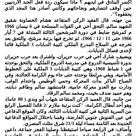
أكسر البنادق في أيديهم ؟ ماذا سيكون ردة فعل الجند الأردنيين
حين أوقف انتصارهم ونجاحاتهم وكأنني أصادر هذا المجد الذي
يحققوه؟".
من جهته، قال العقيد الركن المتقاعد هشام الخصاونة شقيق
الشهيد سالم، التحق أخي في القوات المسلحة في 6 نيسان 1966
م كمرشح ضابط في دورة المرشحين الثالثة المبتدئة في 7 أيار
1966 حتى 11 / 12 / 1966، ثم تخرج فيها برتبة مرشح، والتحق بعد
تخرجه في السلاح المدرع الملكي كتيبة الدبابات 3 الملكية قائدا
لإحدى فصائل الدبابات.
ويضيف، شارك أخي في حرب حزيران، واشترك بعد حرب حزيران
بدورة تأسيسية الدروع في مدرسة الدروع الملكية، والتحق بوحدته
في 1 شباط 1968، وهي كتيبة الدبابات 3 الملكية على الخطوط
الأمامية، وبقي مرابطا بوحدته حتى جاء يوم الكرامة الخالدة، وفي
الصباح الباكر بدأت المعركة وحمي الوطيس واحتدام الوغى،
ودارت مع العدو معركة حامية، فاستشهد سالم وطاقم دبابته،
وهم حميد صدف بخيت، ومحمد سالم الرقاد.
من جانبه، قال العميد الركن المتقاعد شهاب أبو وندي ( 80 عاما)،
وهو أحد أبطال الكرامة، "كنت برتبة ملازم /2 قائدا للفصيل الرابع
من السرية الثانية في كتيبة الدبابات الثالثة، وكان الموقع الدفاعي
في عين الفنوش جنوبي العارضة، وقمنا باحتلال المواقع الدفاعية
الجديدة بعد الثامنة مساء ليلة 21/3 شرق مثلث المصري.
وأضاف: في الرابعة صباحا استيقظنا وصلينا الفجر جماعة, داعين
الله بالنصر أو الشهادة، وعندما بدأت الرماية في الخامسة