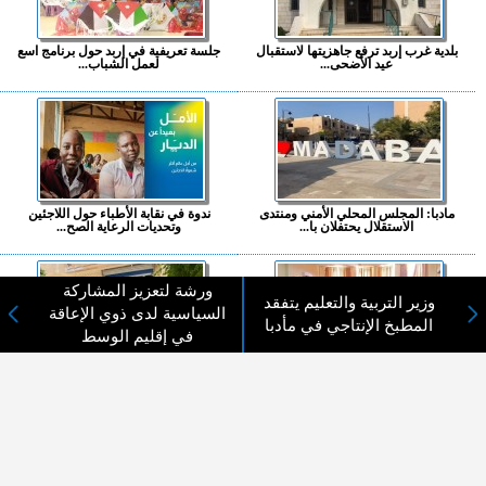
بلدية غرب إربد ترفع جاهزيتها لاستقبال
جلسة تعريفية في إربد حول برنامج اسع
عيد الأضحى...
لعمل الشباب...
مادبا: المجلس المحلي الأمني ومنتدى
ندوة في نقابة الأطباء حول اللاجئين
الاستقلال يحتفلان با...
وتحديات الرعاية الصح...
ورشة لتعزيز المشاركة
وزير التربية والتعليم يتفقد
السياسية لدى ذوي الإعاقة
المطبخ الإنتاجي في مأدبا
في إقليم الوسط
جلسة لبحث الفرص الاقتصادية
مدير المؤسسة التعاونية يطلع على
للمشاريع المحلية في الأغوار ...
مشاريع مستفيدة من المبا...
المزيد ...
اختيارات القراء