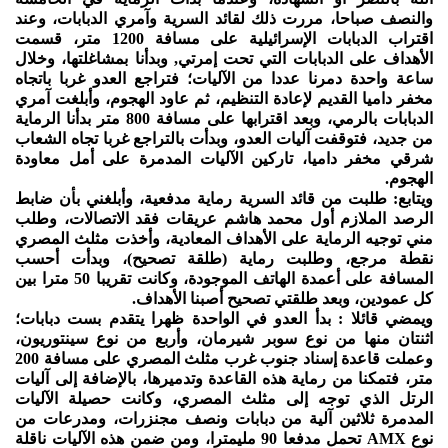
والنصف صباحا، مررت ذلك لقائد السرية وآمري الدبابات، وعند
اقتراب الدبابات الإسرائيلية على مسافة 1200 متر، قسمت
الأهداف على الدبابات التي تحت إمرتي, وبدأنا بمشاغلتها، وخلال
ساعة واحدة دمرنا عددا من الآليات؛ فتراجع العدو غربا باتجاه
مخفر داميا القديم لإعادة التنظيم، ثم عاود الهجوم، وأبلغت آمري
الدبابات بالرمي، وبعد اقترابها على مسافة 800 متر بدأنا الرماية
من جديد، فتوقفت آليات العدو، وبدأت بالتراجع غربا تجاه الشعاب
شرقي مخفر داميا، تاركين الآليات المدمرة على أمل معاودة
الهجوم.
ويتابع: طلبت من قائد السرية رماية مدفعية، وأبلغني بأن ضابط
الرصد الملازم أول محمد هاشم عريقات فقد الاتصالات، وطلب
مني توجيه الرماية على الأهداف المعادية، وأخذت مثلث المصري
نقطة مرجع، وطلبت رماية (طلقة تصحيح)، وبدأت أحسب
المسافة على أعمدة الهاتف الموجودة، وكانت تقريبا 50 مترا بين
كل عمودين، وبعد طلقتي تصحيح أصبنا الأهداف.
ويمضي قائلا : بدأ العدو في الواحدة ظهرا يتقدم بست دبابات؛
اثنتان منها من نوع سوبر شيرمان، وأربع من نوع سينتوريون،
وعملت قاعدة إسناد جنوب غرب مثلث المصري على مسافة 200
متر، فتمكنا من رماية هذه القاعدة وتدميرها، بالإضافة إلى آليات
الرتل الذي توجه إلى مثلث المصري، وكانت حصيلة الآليات
المدمرة ثلاثين آلية من دبابات ونصف مجنزرات، ومدرعات من
نوع AMX تحمل مدفعا 90 مليمترا، ومن ضمن هذه الآليات ناقلة