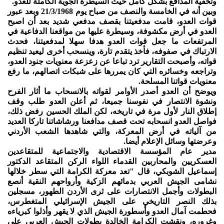
وتخفية المدافع بشكل كامل حيث السيطرة الجوية الكاملة للعدو.
وبين أنه في الخامسة والنصف من صباح يوم 21/3/1968 وبعد عبور
قوات العدو، قامت مدفعيتنا بقصف مدفعي شديد بعد أن اصبح
العدو في أرض مكشوفة، وسيطرة عليها من مواقعنا الدفاعية في
المرتفعات ما جعل قوات العدو هدفا سهلا لمدفعيتنا، فحدث
الارتباك في صفوفه، فأخذ يتقدم تارة، وينسحب أخرى ليعيد تنظيم
قواته، وأصبحت التقارير ترد تباعا عن زعزعة معنويات جنود العدو،
وتراجعه وخسائره التي كان يمررها على شبكات اتصالهم، ما رفع
معنويات قواتنا المسلحة.
ويوضح أن العدو أصدر الأوامر لقواته بالانسحاب ما أثار الفرح
ونشوة الانتصار في نفوسنا جميعا، ثم أعلن العدو طلب وقف
إطلاق النار لأول مرة في تاريخه، لكن الملك الحسين رفض ذلك،
فواصل العدو انسحابه تحت قصف مدافعنا ورشاشاتنا تاركا العديد
من آلياته في أرض المعركة، والتي شاهدها الشعب الأردني
وعرضتها وسائل الإعلام أيضا.
مدير عام المؤسسة الاقتصادية والاجتماعية للمتقاعدين
العسكريين والمحاربين القدماء اللواء الركن المتقاعد الدكتور
إسماعيل الشوبكي، قال "تعد معركة الكرامة التي سطر خلالها
نشامى الجيش العربي بدمائهم الزكية وأرواحهم النقية أنصع
البطولات وأجمل الانتصارات على ثرى الأردن الطهور، مسجلين
بذلك النصر التاريخي على الجيش الإسرائيلي المتغطرس،
فحطمت آمال العدو وأسطورة الجيش الذي لا يقهر وأذلوا كبرياءه
وغروره، ونقشت الكرامة الخالدة بطولات الجيش العربي على