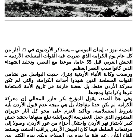
المدينة نيوز :- إيمان المومني – يستذكر الأردنيون في 21 آذار من
كل عام يوم الكرامة الذي ضربت فيه القوات المسلحة الأردنية –
الجيش العربي قبل 55 عاما، موعدا مع النصر، وتخليد الشهداء
الذين كانوا سبب النصر العظيم.
ورصدت وكالة الأنباء الأردنية (بترا)، حديث البواسل من نشامى
القوات المسلحة الذين شهدوا أحداث الكرامة، والتي لم تكن
معركة الأردن فقط، بل لحظة فارقة في تاريخ الأمة لاستعادة
عزها وكرامتها ومجدها.
وفي هذا الصدد، يقول المؤرخ بكر خازر المجالي إن معركة
الكرامة لم تكن حدثا مفاجئا، بل هي نتيجة عدم قبول الأردن بأية
شروط استسلاميه، وتأكيد العزم على محو كل آثار حزيران
المشؤوم الذي جعل الغطرسة الإسرائيلية تبلغ منتهاها بحشد جيش
كبير لاجتياز نهر الأردن واحتلال أجزاء من غور الأردن، وصولا إلى
مرتفعات السلط، فيما كان الجيش الأردني يراقب الحشد، ويستعد
للقاء الثأر، رغم قلة ما بيده من السلاح، ولكن بيده الكثير من