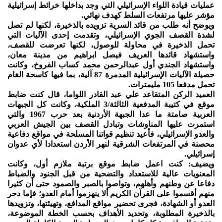
عمليات قيادة اللواء الإسرائيلي التي وجد بداخلها خرائط إسرائيلية
مؤشر عليها مرتفعات السلط كهدف نهائي.
ويوضح أنه طلب من قائد السرية تزويده بالذخيرة، لكنها لم تصل
لشدة القصف الجوي الإسرائيلي، وتقدمت إحدى الآليات التي
تحمل الذخيرة في محاولة للوصول، لكنها تعرضت للقصف،
واستشهاد قائدها العريف فيصل ابراهيم من مدينة معان،
واستشهاد الجندي أول عبدالرحمن محمد كساب الفروخ، وكانت
حصيلة الآليات الإسرائيلية المدمرة 87 آلية، بما فيها كاسحة الغام
تحمل مدفعا 105 مليمترات.
العميد الركن المتقاعد علي عبد القادر اللواما، قال كنت ضابط
موقع في كتيبة المدفعية الثالثة/3 الملكية، وكانت كل الجبهات
العربية صامتة ما عدا الجبهة الأردنية بعد حرب 1967 والتي
استمرت عليها المناوشات وتبادل القصف بين الجيش العربي
والعدو الإسرائيلي، فأعيد تنظيم قواتنا المسلحة في مواقع دفاعية
محصنة في المرتفعات الشرقية لنهر الأردن استعدادا لأي عدوان
إسرائيلي.
ويضيف: كنت اعمل ضابط موقع برتبة ملازم أول، وكانت
المعنويات عالية للاستعداد والتضحية من قبل الجنود والضباط
دفاعا عن وطنهم وأهلهم، وتواصوا بالصبر والصمود حتى أن كثيرا
منهم أقسموا على القرآن الكريم ألا ينهزموا أمام العدو؛ فإما دحر
العدو أو الشهادة، فجرى تحضير مواقع المدافع، وتهيئتها، وتزويدها
بالذخيرة المطلوبة، وتحديد الأهداف بحسب الخطة الموضوعة،