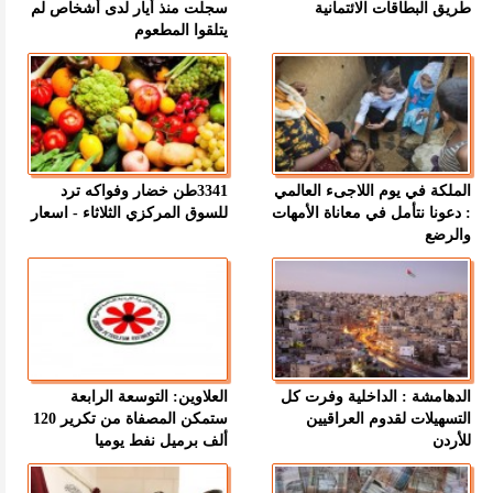
طريق البطاقات الائتمانية
سجلت منذ أيار لدى أشخاص لم
يتلقوا المطعوم
الملكة في يوم اللاجىء العالمي
3341طن خضار وفواكه ترد
: دعونا نتأمل في معاناة الأمهات
للسوق المركزي الثلاثاء - اسعار
والرضع
الدهامشة : الداخلية وفرت كل
العلاوين: التوسعة الرابعة
التسهيلات لقدوم العراقيين
ستمكن المصفاة من تكرير 120
للأردن
ألف برميل نفط يوميا