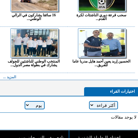
سحب قرعة دوري الناشئات لكرة
16 سائقا يشاركون في الرالي
القدم...
الوطني...
الحسين إربد يعين أحمد هايل مدربا عاما
المنتخب الوطني للناشئين للجولف
للفريق...
يشارك في بطولة مصر الدول...
المزيد ...
اختيارات القراء
لا يوجد مقالات
اختتام البطولة الشتوية
نادي مغير السرحان يسمي