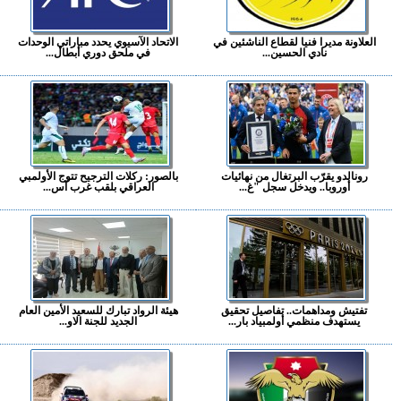
العلاونة مديرا فنيا لقطاع الناشئين في
الاتحاد الآسيوي يحدد مباراتي الوحدات
نادي الحسين...
في ملحق دوري أبطال...
رونالدو يقرّب البرتغال من نهائيات
بالصور: ركلات الترجيح تتوج الأولمبي
أوروبا.. ويدخل سجل "غ...
العراقي بلقب غرب آس...
تفتيش ومداهمات.. تفاصيل تحقيق
هيئة الرواد تبارك للسعيد الأمين العام
يستهدف منظمي أولمبياد بار...
الجديد للجنة الاو...