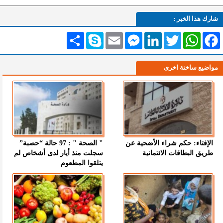
شارك هذا الخبر :
Facebook
WhatsApp
Twitter
LinkedIn
Messenger
Email
Skype
انشر
مواضيع ساخنة اخرى
الإفتاء: حكم شراء الأضحية عن
" الصحة " : 97 حالة “حصبة”
طريق البطاقات الائتمانية
سجلت منذ أيار لدى أشخاص لم
يتلقوا المطعوم