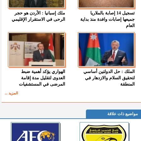
تسجيل 14 إصابة بالملاريا
ملك إسبانيا : الأردن هو حجر
جميعها إصابات وافدة منذ بداية
الرحى في الاستقرار الإقليمي
العام
الملك : حل الدولتين أساسي
الهواري يؤكد أهمية ضبط
لتحقيق السلام والازدهار في
العدوى لتقليل مدة إقامة
المنطقة
المرضى في المستشفيات
المزيد ...
مواضيع ذات علاقة