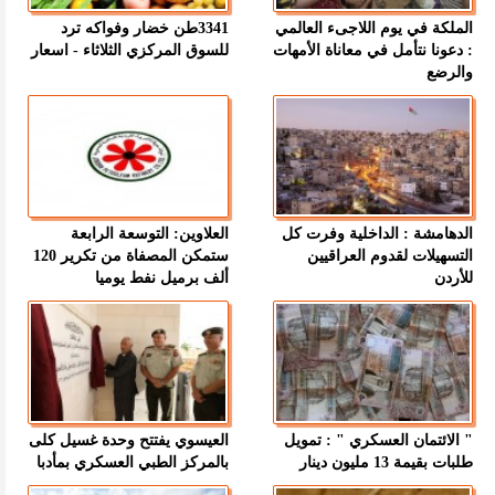
الملكة في يوم اللاجىء العالمي
3341طن خضار وفواكه ترد
: دعونا نتأمل في معاناة الأمهات
للسوق المركزي الثلاثاء - اسعار
والرضع
الدهامشة : الداخلية وفرت كل
العلاوين: التوسعة الرابعة
التسهيلات لقدوم العراقيين
ستمكن المصفاة من تكرير 120
للأردن
ألف برميل نفط يوميا
" الائتمان العسكري " : تمويل
العيسوي يفتتح وحدة غسيل كلى
طلبات بقيمة 13 مليون دينار
بالمركز الطبي العسكري بمأدبا