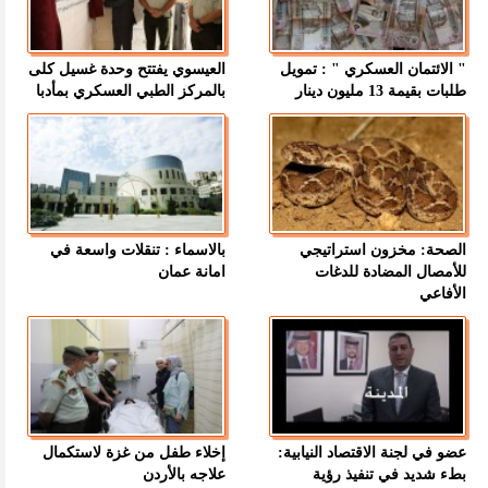
" الائتمان العسكري " : تمويل
العيسوي يفتتح وحدة غسيل كلى
طلبات بقيمة 13 مليون دينار
بالمركز الطبي العسكري بمأدبا
الصحة: مخزون استراتيجي
بالاسماء : تنقلات واسعة في
للأمصال المضادة للدغات
امانة عمان
الأفاعي
عضو في لجنة الاقتصاد النيابية:
إخلاء طفل من غزة لاستكمال
بطء شديد في تنفيذ رؤية
علاجه بالأردن