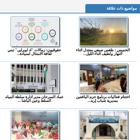
مواضيع ذات علاقة
الخميس : طقس صيفي معتدل اثناء
حقوقيون: زمالات "اد اوبراين" تبني
النهار ولطيف اثناء الليل...
ثقافة الامتثال لسيادة...
اختتام فعاليات برنامج حزم اليافعين
عماد السرحان مدير ادارة سلطة المياه
بمديرية شباب إربد...
السلط وعين الباشا ...