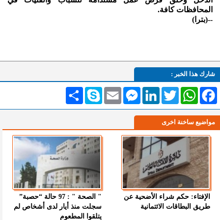
المحافظات كافة.
--(بترا)
شارك هذا الخبر :
Facebook
WhatsApp
Twitter
LinkedIn
Messenger
Email
Skype
انشر
مواضيع ساخنة اخرى
الإفتاء: حكم شراء الأضحية عن
" الصحة " : 97 حالة “حصبة”
طريق البطاقات الائتمانية
سجلت منذ أيار لدى أشخاص لم
يتلقوا المطعوم