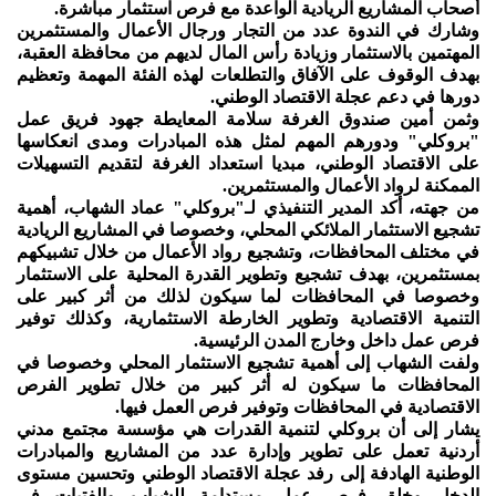
أصحاب المشاريع الريادية الواعدة مع فرص استثمار مباشرة.
وشارك في الندوة عدد من التجار ورجال الأعمال والمستثمرين
المهتمين بالاستثمار وزيادة رأس المال لديهم من محافظة العقبة،
بهدف الوقوف على الآفاق والتطلعات لهذه الفئة المهمة وتعظيم
دورها في دعم عجلة الاقتصاد الوطني.
وثمن أمين صندوق الغرفة سلامة المعايطة جهود فريق عمل
"بروكلي" ودورهم المهم لمثل هذه المبادرات ومدى انعكاسها
على الاقتصاد الوطني، مبديا استعداد الغرفة لتقديم التسهيلات
الممكنة لرواد الأعمال والمستثمرين.
من جهته، أكد المدير التنفيذي لـ"بروكلي" عماد الشهاب، أهمية
تشجيع الاستثمار الملائكي المحلي، وخصوصا في المشاريع الريادية
في مختلف المحافظات، وتشجيع رواد الأعمال من خلال تشبيكهم
بمستثمرين، بهدف تشجيع وتطوير القدرة المحلية على الاستثمار
وخصوصا في المحافظات لما سيكون لذلك من أثر كبير على
التنمية الاقتصادية وتطوير الخارطة الاستثمارية، وكذلك توفير
فرص عمل داخل وخارج المدن الرئيسية.
ولفت الشهاب إلى أهمية تشجيع الاستثمار المحلي وخصوصا في
المحافظات ما سيكون له أثر كبير من خلال تطوير الفرص
الاقتصادية في المحافظات وتوفير فرص العمل فيها.
يشار إلى أن بروكلي لتنمية القدرات هي مؤسسة مجتمع مدني
أردنية تعمل على تطوير وإدارة عدد من المشاريع والمبادرات
الوطنية الهادفة إلى رفد عجلة الاقتصاد الوطني وتحسين مستوى
الدخل وخلق فرص عمل مستدامة للشباب والفتيات في