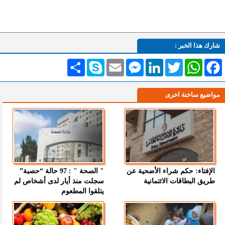
شارك هذا الخبر :
Facebook
WhatsApp
Twitter
LinkedIn
Messenger
Email
Skype
انشر
مواضيع ساخنة اخرى
الإفتاء: حكم شراء الأضحية عن
" الصحة " : 97 حالة “حصبة”
طريق البطاقات الائتمانية
سجلت منذ أيار لدى أشخاص لم
يتلقوا المطعوم