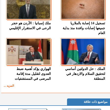
تسجيل 14 إصابة بالملاريا
ملك إسبانيا : الأردن هو حجر
جميعها إصابات وافدة منذ بداية
الرحى في الاستقرار الإقليمي
العام
الملك : حل الدولتين أساسي
الهواري يؤكد أهمية ضبط
لتحقيق السلام والازدهار في
العدوى لتقليل مدة إقامة
المنطقة
المرضى في المستشفيات
المزيد ...
مواضيع ذات علاقة