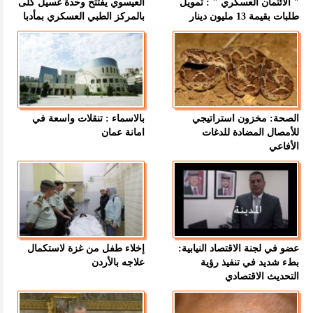
" الائتمان العسكري " : تمويل
العيسوي يفتتح وحدة غسيل كلى
طلبات بقيمة 13 مليون دينار
بالمركز الطبي العسكري بمأدبا
الصحة: مخزون استراتيجي
بالاسماء : تنقلات واسعة في
للأمصال المضادة للدغات
امانة عمان
الأفاعي
عضو في لجنة الاقتصاد النيابية:
إخلاء طفل من غزة لاستكمال
بطء شديد في تنفيذ رؤية
علاجه بالأردن
التحديث الاقتصادي