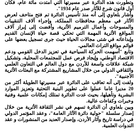
وتطورت هذه الدائرة عبر مسيرتها التي امتدت مائة عام، فكان
أول قانون شرع للآثار صدر عام 1934".
وأشار بلعاوي إلى أنه منذ تأسيس الدائرة تم فتح متاحف لعرض
الآثار في معظم محافظات المملكة، وإجراء آلاف التنقيبات
والمسوحات وأعمال الترميم الأثرية، وأفضت إلى إبراز آلاف
المواقع الأثرية المهمة التي تحكي قصة حياة الإنسان القديم
وإبداعاته في شتى مجالات الحياة حيث جرى تسجيل بعضها على
قوائم مواقع التراث العالمي.
وتابع "أسهمت الحركة السياحية في تعزيز الدخل القومي ودعم
الاقتصاد الوطني، وإيجاد فرص عمل للمجتمعات المحلية، وتشكيل
شبكة علاقات واسعة للأردن مع دول العالم في التعاون العلمي
والثقافي الدولي من خلال المشاريع المشتركة مع البعثات الأثرية
الأجنبية".
ولفت إلى أنه تعاقب على الدائرة عبر مسيرتها الطويلة أكثر من
20 مديرا عاما عملوا على تطوير البنية التحتية وتعزيز الموارد
البشرية وتأهيلها، بحيث غدت الدائرة تمتلك إمكانات علمية وفنية
وخبرات وكفاءات عالية.
وبين بلعاوي أن الدائرة تسهم في نشر الثقافة الأثرية من خلال
إصدار سلسلة "حولية دائرة الآثار العامة"، وعقد المؤتمر الدولي
في دراسة تاريخ وآثار الأردن، وإصدار العديد من المنشورات و عقد
الندوات العلمية.