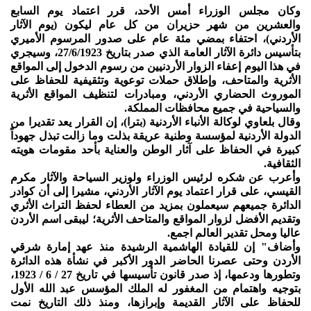
وكان مجلس الوزراء أمس الأحد، قرر اعتماد يوم السابع
والعشرين من شهر حزيران من كل عام ليكون (يوم الآثار
الأردني)، احتفاء بمضي مئة عام على صدور المرسوم الأميري
بتأسيس دائرة الآثار العامة الذي صدر بتاريخ 27/6/1923، وسيجري
في هذا اليوم إعفاء الزوار الأردنيين من رسوم الدخول إلى المواقع
الأثرية والمتاحف، وإطلاق حملات توعوية وتثقيفية للحفاظ على
الموروث الحضاري الأردني، ومبادرات لتنظيف المواقع الأثرية
والسياحية في جميع محافظات المملكة.
وقال بلعاوي لوكالة الأنباء الأردنية (بترا)، إن القرار يعد تقديرا من
الدولة الأردنية لمؤسسة وطنية عريقة بذلت وما زالت تبذل جهوداً
كبيرة في الحفاظ على آثار الوطن والعناية بأحد مقومات هويته
الثقافية.
وأعرب عن شكره لرئيس الوزراء ولوزير السياحة والآثار مكرم
القيسي، على قرار اعتماد يوم الآثار الأردني، مشيرا إلى أن كوادر
الدائرة جميعهم سيعملون بمزيد من العطاء لحفظ التراث الأثري
وتقديم الأفضل لزوار المواقع والمتاحف الأثرية؛ ليبقى اسم الأردن
عاليا ومحل تقدير العالم اجمع.
وأضاف" إن للقيادة الهاشمية الرشيدة منذ عهد إمارة شرقي
الأردن وحتى عصرنا الحاضر الدور الأكبر في نشأة هذه الدائرة
وتطورها ودعمها، إذ صدر قانون تأسيسها في تاريخ 27 / 6 / 1923،
بتوجيه واهتمام من المغفور له الملك المؤسس عبد الله الأول
للحفاظ على الآثار القديمة وإبرازها، ومنذ ذلك التاريخ نمت