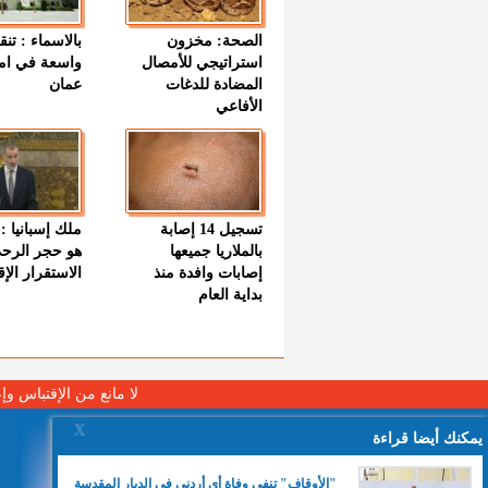
الصحة: مخزون
بالاسماء : تنق
استراتيجي للأمصال
واسعة في اما
المضادة للدغات
عمان
الأفاعي
تسجيل 14 إصابة
ملك إسبانيا : 
بالملاريا جميعها
هو حجر الرح
إصابات وافدة منذ
الاستقرار الإ
بداية العام
لا مانع من الإقتباس وإ
X
يمكنك أيضا قراءة
"الأوقاف" تنفي وفاة أي أردني في الديار المقدسة