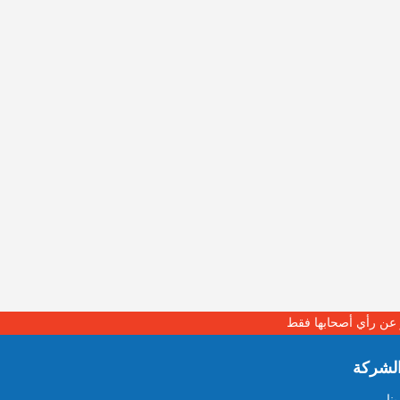
بر عن رأي أصحابها فقط
لشركة
نا