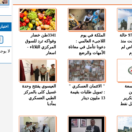
اختيار
" الصحة " : 97 حالة
الملكة في يوم
3341طن خضار
ت منذ
اللاجىء العالمي :
وفواكه ترد للسوق
اص لم
دعونا نتأمل في معاناة
المركزي الثلاثاء -
لا يوج
م
الأمهات والرضع
اسعار
وسعة
" الائتمان العسكري "
العيسوي يفتتح وحدة
ن
: تمويل طلبات بقيمة
غسيل كلى بالمركز
كرير
13 مليون دينار
الطبي العسكري
ميل نفط
بمأدبا