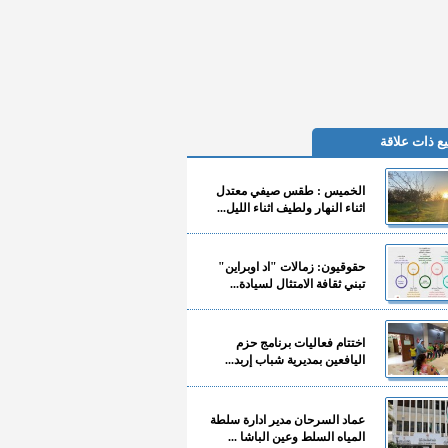
ع ذات علاقة
الخميس : طقس صيفي معتدل
اثناء النهار ولطيف اثناء الليل...
حقوقيون: زمالات "اد اوبراين"
تبني ثقافة الامتثال لسيادة...
اختتام فعاليات برنامج حزم
اليافعين بمديرية شباب إربد...
عماد السرحان مدير ادارة سلطة
المياه السلط وعين الباشا ...