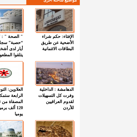
مواضيع ساخنة اخرى
الإفتاء: حكم شراء
الأضحية عن طريق
“حصبة” سجل
البطاقات الائتمانية
أيار لدى أشخ
يتلقوا المطعو
الدهامشة : الداخلية
العلاوين: الت
وفرت كل التسهيلات
الرابعة ستمك
لقدوم العراقيين
المصفاة من ت
للأردن
120 ألف بر
يوميا