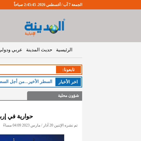
الجمعة 7 آب / أغسطس 2026. 2:45:46 صباحاً
الرئيسية
حديث المدينة
عربي ودولي
تابعونا:
السطر الأخير...من أجل السط
اخر اﻷخبار
شؤون محلية
حوارية في إربد
تم نشره الإثنين 20 آذار / مارس 2023 04:09 مساءً