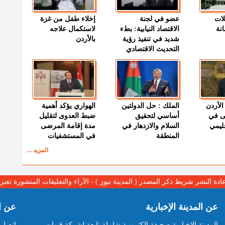
لات
عضو في لجنة
إخلاء طفل من غزة
نة
الاقتصاد النيابية: بطء
لاستكمال علاجه
شديد في تنفيذ رؤية
بالأردن
التحديث الاقتصادي
الأردن
الملك : حل الدولتين
الهواري يؤكد أهمية
ى في
أساسي لتحقيق
ضبط العدوى لتقليل
قليمي
السلام والازدهار في
مدة إقامة المرضى
المنطقة
في المستشفيات
المزيد ...
عادة النشر شريط ذكر المصدر ( المدينة نيوز ) - الآراء والتعليقات المنشورة تع
عن المدينة الإخبارية
عن ا
المدينة الإخبارية صحيفة الكترونية شاملة تابعة لشركة قنوات
اتصل ب