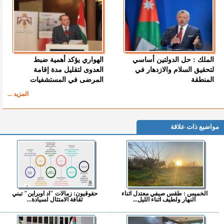
الملك : حل الدولتين أساسي
الهواري يؤكد أهمية ضبط
لتحقيق السلام والازدهار في
العدوى لتقليل مدة إقامة
المنطقة
المرضى في المستشفيات
المزيد ...
مواضيع ذات علاقة
الخميس : طقس صيفي معتدل اثناء
حقوقيون: زمالات "اد اوبراين" تبني
النهار ولطيف اثناء الليل...
ثقافة الامتثال لسيادة...