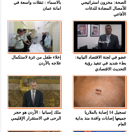
الصحة: مخزون استراتيجي
بالاسماء : تنقلات واسعة في
للأمصال المضادة للدغات
امانة عمان
الأفاعي
عضو في لجنة الاقتصاد النيابية:
إخلاء طفل من غزة لاستكمال
بطء شديد في تنفيذ رؤية
علاجه بالأردن
التحديث الاقتصادي
تسجيل 14 إصابة بالملاريا
ملك إسبانيا : الأردن هو حجر
جميعها إصابات وافدة منذ بداية
الرحى في الاستقرار الإقليمي
العام