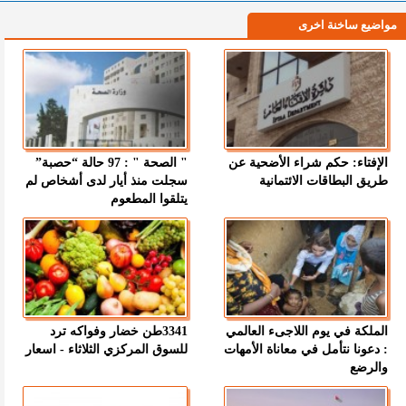
مواضيع ساخنة اخرى
الإفتاء: حكم شراء الأضحية عن
" الصحة " : 97 حالة “حصبة”
طريق البطاقات الائتمانية
سجلت منذ أيار لدى أشخاص لم
يتلقوا المطعوم
الملكة في يوم اللاجىء العالمي
3341طن خضار وفواكه ترد
: دعونا نتأمل في معاناة الأمهات
للسوق المركزي الثلاثاء - اسعار
والرضع