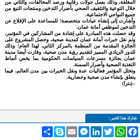
المغلقة، وذلك بعمل جولات رقابية ورصد المخالفات، والثاني من
خلال التوعية والتثقيف الصحي بأضرار التدخين ومنتجات التبغ من
جميع النواحي الاجتماعية.
وأشارت إلى إنشاء عيادات متخصصة؛ للمساعدة على الإقلاع عن
التدخين لموظفي أمانة عمان.
وقد حصلت هذه المبادرة على إشادة من المشاركين في المؤتمر،
وتم نقل خبرات أمانة عمان كمدينة صحية، وحصل المشروع على
الجائزة المقدمة من المنظمة بالمركز الثاني، لهذا العام؛ وذلك
للدور الريادي المميز لتقديم رؤية مدن صحية، وفازت أيضا مدينة
عمان بجائزة مسرعات السياسات الحكومية بما يخص أنماط
التغذية الصحية وأضرار السمنة.
وتخلل المؤتمر فعاليات عدة ونقل الخبرات بين مدن العالم، فيما
يتعلق بإنشاء مدن صحية وحضارية.
--(بترا)
شارك هذا الخبر :
Facebook
WhatsApp
Twitter
LinkedIn
Messenger
Email
Skype
انشر