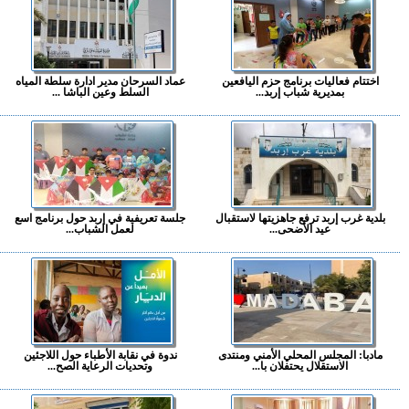
اختتام فعاليات برنامج حزم اليافعين
عماد السرحان مدير ادارة سلطة المياه
بمديرية شباب إربد...
السلط وعين الباشا ...
بلدية غرب إربد ترفع جاهزيتها لاستقبال
جلسة تعريفية في إربد حول برنامج اسع
عيد الأضحى...
لعمل الشباب...
مادبا: المجلس المحلي الأمني ومنتدى
ندوة في نقابة الأطباء حول اللاجئين
الاستقلال يحتفلان با...
وتحديات الرعاية الصح...