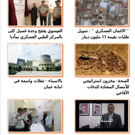
" الائتمان العسكري " : تمويل
العيسوي يفتتح وحدة غسيل كلى
طلبات بقيمة 13 مليون دينار
بالمركز الطبي العسكري بمأدبا
الصحة: مخزون استراتيجي
بالاسماء : تنقلات واسعة في
للأمصال المضادة للدغات
امانة عمان
الأفاعي