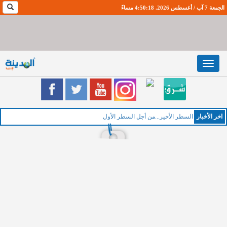
الجمعة 7 آب / أغسطس 2026. 4:50:19 مساءً
Toggle
navigation
اخر اﻷخبار
السطر الأخير...من أجل السطر الأول