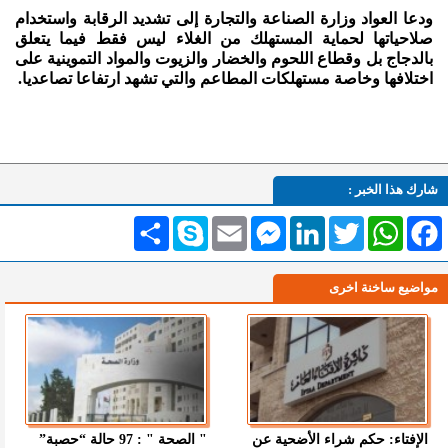
ودعا العواد وزارة الصناعة والتجارة إلى تشديد الرقابة واستخدام
صلاحياتها لحماية المستهلك من الغلاء ليس فقط فيما يتعلق
بالدجاج بل وقطاع اللحوم والخضار والزيوت والمواد التموينية على
اختلافها وخاصة مستهلكات المطاعم والتي تشهد ارتفاعا تصاعديا.
شارك هذا الخبر :
Facebook
WhatsApp
Twitter
LinkedIn
Messenger
Email
Skype
انشر
مواضيع ساخنة اخرى
الإفتاء: حكم شراء الأضحية عن
" الصحة " : 97 حالة “حصبة”