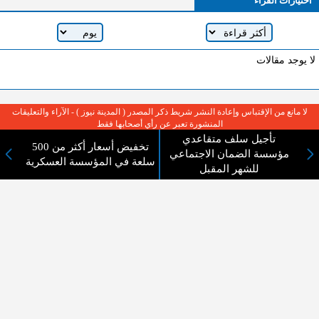
اختيارات القراء
لا يوجد مقالات
لا مانع من الإقتباس وإعادة النشر شريط ذكر المصدر ( المدينة نيوز ) - الآراء والتعليقات
المنشورة تعبر عن رأي أصحابها فقط
تأجيل سلف متقاعدي
تخفيض أسعار أكثر من 500
مؤسسة الضمان الاجتماعي
سلعة في المؤسسة العسكرية
للشهر المقبل
عن المدينة الإخبارية
المدينة الإخبارية صحيفة الكترونية شاملة تابعة لشركة قنوات البث
الاردنية تنقل الاخبار المحلية الأردنية وأخبار فلسطين وأبرز الأخبار
العربية والدولية لحظة حدوثها بمهنية رفيعة ليكون العالم بما يجري
فيه وحوله بين يديكم بالكلمة والصورة من مصادرها الحقيقية.
عن الشركة