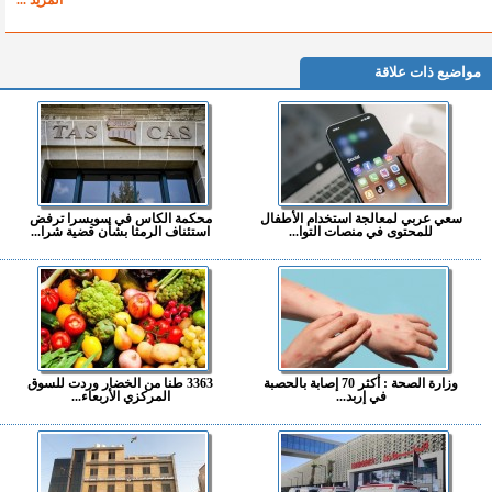
مواضيع ذات علاقة
سعي عربي لمعالجة استخدام الأطفال
محكمة الكاس في سويسرا ترفض
للمحتوى في منصات التوا...
استئناف الرمثا بشأن قضية شرا...
وزارة الصحة : أكثر 70 إصابة بالحصبة
3363 طنا من الخضار وردت للسوق
في إربد...
المركزي الأربعاء...