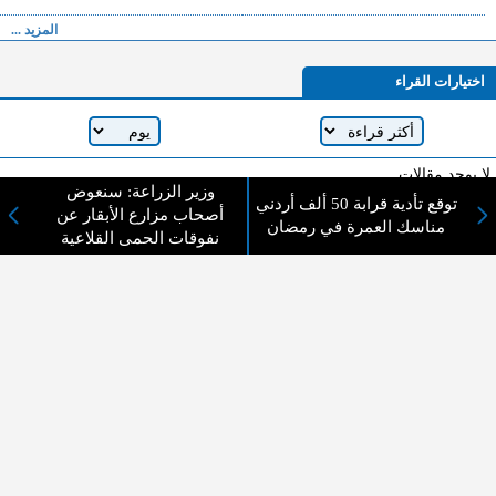
المزيد ...
اختيارات القراء
لا يوجد مقالات
وزير الزراعة: سنعوض
توقع تأدية قرابة 50 ألف أردني
أصحاب مزارع الأبقار عن
مناسك العمرة في رمضان
نفوقات الحمى القلاعية
لا مانع من الإقتباس وإعادة النشر شريط ذكر المصدر ( المدينة نيوز ) - الآراء والتعليقات
المنشورة تعبر عن رأي أصحابها فقط
عن المدينة الإخبارية
المدينة الإخبارية صحيفة الكترونية شاملة تابعة لشركة قنوات البث
الاردنية تنقل الاخبار المحلية الأردنية وأخبار فلسطين وأبرز الأخبار