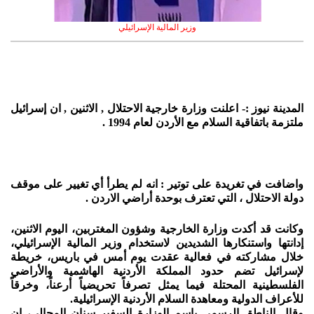
وزير المالية الإسرائيلي
المدينة نيوز :- اعلنت وزارة خارجية الاحتلال , الاثنين , ان إسرائيل
ملتزمة باتفاقية السلام مع الأردن لعام 1994 .
واضافت في تغريدة على توتير : انه لم يطرأ أي تغيير على موقف
دولة الاحتلال ، التي تعترف بوحدة أراضي الاردن .
وكانت قد أكدت وزارة الخارجية وشؤون المغتربين، اليوم الاثنين،
إدانتها واستنكارها الشديدين لاستخدام وزير المالية الإسرائيلي،
خلال مشاركته في فعالية عقدت يوم أمس في باريس، خريطة
لإسرائيل تضم حدود المملكة الأردنية الهاشمية والأراضي
الفلسطينية المحتلة فيما يمثل تصرفاً تحريضياً أرعناً، وخرقاً
للأعراف الدولية ومعاهدة السلام الأردنية الإسرائيلية.
وقال الناطق الرسمي باسم الوزارة السفير سنان المجالي، إن