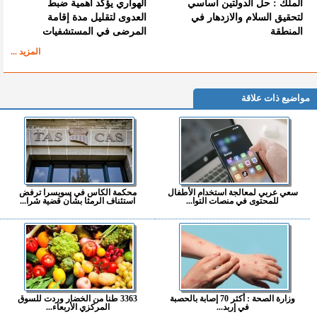
الملك : حل الدولتين أساسي
الهواري يؤكد أهمية ضبط
لتحقيق السلام والازدهار في
العدوى لتقليل مدة إقامة
المنطقة
المرضى في المستشفيات
المزيد ...
مواضيع ذات علاقة
سعي عربي لمعالجة استخدام الأطفال
محكمة الكاس في سويسرا ترفض
للمحتوى في منصات التوا...
استئناف الرمثا بشأن قضية شرا...
وزارة الصحة : أكثر 70 إصابة بالحصبة
3363 طنا من الخضار وردت للسوق
في إربد...
المركزي الأربعاء...