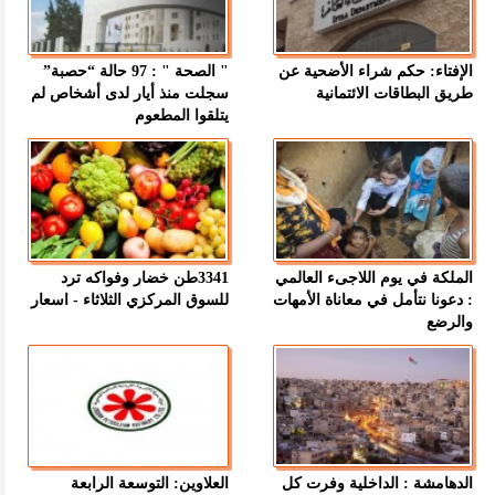
الإفتاء: حكم شراء الأضحية عن
" الصحة " : 97 حالة “حصبة”
طريق البطاقات الائتمانية
سجلت منذ أيار لدى أشخاص لم
يتلقوا المطعوم
الملكة في يوم اللاجىء العالمي
3341طن خضار وفواكه ترد
: دعونا نتأمل في معاناة الأمهات
للسوق المركزي الثلاثاء - اسعار
والرضع
الدهامشة : الداخلية وفرت كل
العلاوين: التوسعة الرابعة