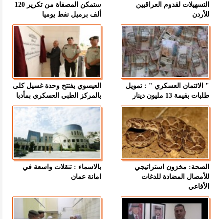
التسهيلات لقدوم العراقيين
ستمكن المصفاة من تكرير 120
للأردن
ألف برميل نفط يوميا
" الائتمان العسكري " : تمويل
العيسوي يفتتح وحدة غسيل كلى
طلبات بقيمة 13 مليون دينار
بالمركز الطبي العسكري بمأدبا
الصحة: مخزون استراتيجي
بالاسماء : تنقلات واسعة في
للأمصال المضادة للدغات
امانة عمان
الأفاعي