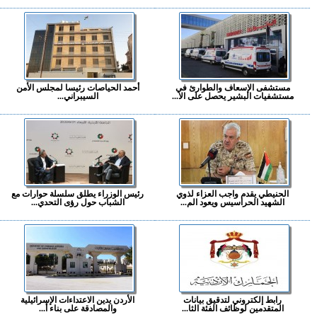
مستشفى الإسعاف والطوارئ في
أحمد الحياصات رئيسا لمجلس الأمن
مستشفيات البشير يحصل على الا...
السيبراني...
الحنيطي يقدم واجب العزاء لذوي
رئيس الوزراء يطلق سلسلة حوارات مع
الشهيد الحراسيس ويعود الم...
الشباب حول رؤى التحدي...
رابط إلكتروني لتدقيق بيانات
الأردن يدين الاعتداءات الإسرائيلية
المتقدمين لوظائف الفئة الثا...
والمصادقة على بناء أ...