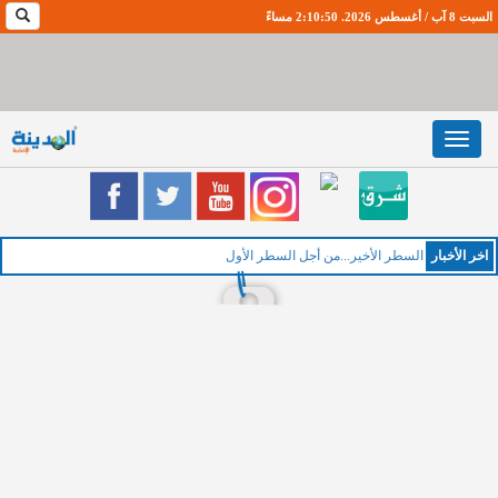
السبت 8 آب / أغسطس 2026. 2:10:51 مساءً
Toggle
navigation
اخر اﻷخبار
السطر الأخير...من أجل السطر الأول