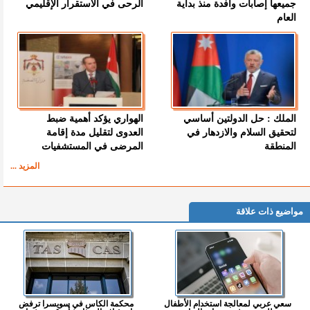
جميعها إصابات وافدة منذ بداية
الرحى في الاستقرار الإقليمي
العام
الملك : حل الدولتين أساسي
الهواري يؤكد أهمية ضبط
لتحقيق السلام والازدهار في
العدوى لتقليل مدة إقامة
المنطقة
المرضى في المستشفيات
المزيد ...
مواضيع ذات علاقة
سعي عربي لمعالجة استخدام الأطفال
محكمة الكاس في سويسرا ترفض