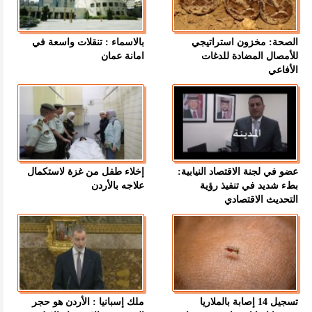
الصحة: مخزون استراتيجي
بالاسماء : تنقلات واسعة في
للأمصال المضادة للدغات
امانة عمان
الأفاعي
عضو في لجنة الاقتصاد النيابية:
إخلاء طفل من غزة لاستكمال
بطء شديد في تنفيذ رؤية
علاجه بالأردن
التحديث الاقتصادي
تسجيل 14 إصابة بالملاريا
ملك إسبانيا : الأردن هو حجر