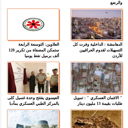
والرضع
الدهامشة : الداخلية وفرت كل
العلاوين: التوسعة الرابعة
التسهيلات لقدوم العراقيين
ستمكن المصفاة من تكرير 120
للأردن
ألف برميل نفط يوميا
" الائتمان العسكري " : تمويل
العيسوي يفتتح وحدة غسيل كلى
طلبات بقيمة 13 مليون دينار
بالمركز الطبي العسكري بمأدبا