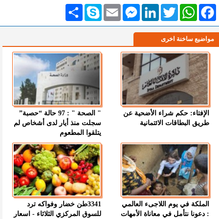
Facebook
WhatsApp
Twitter
LinkedIn
Messenger
Email
Skype
انشر
مواضيع ساخنة اخرى
الإفتاء: حكم شراء الأضحية عن
" الصحة " : 97 حالة “حصبة”
طريق البطاقات الائتمانية
سجلت منذ أيار لدى أشخاص لم
يتلقوا المطعوم
الملكة في يوم اللاجىء العالمي
3341طن خضار وفواكه ترد
: دعونا نتأمل في معاناة الأمهات
للسوق المركزي الثلاثاء - اسعار