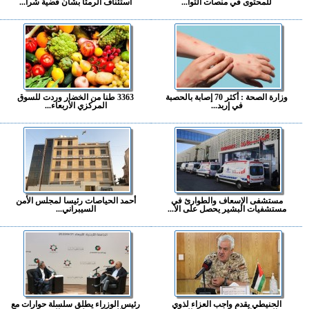
للمحتوى في منصات التوا...
استئناف الرمثا بشأن قضية شرا...
وزارة الصحة : أكثر 70 إصابة بالحصبة
3363 طنا من الخضار وردت للسوق
في إربد...
المركزي الأربعاء...
مستشفى الإسعاف والطوارئ في
أحمد الحياصات رئيسا لمجلس الأمن
مستشفيات البشير يحصل على الا...
السيبراني...
الحنيطي يقدم واجب العزاء لذوي
رئيس الوزراء يطلق سلسلة حوارات مع