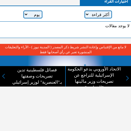
اختيارات القراء
لا يوجد مقالات
لا مانع من الإقتباس وإعادة النشر شريط ذكر المصدر ( المدينة نيوز ) - الآراء والتعليقات
المنشورة تعبر عن رأي أصحابها فقط
الاتحاد الأوروبي يدعو الحكومة
فصائل فلسطينية تدين
الإسرائيلية للتراجع عن
تصريحات وصفتها
تصريحات وزير ماليتها
بـ"العنصرية" لوزير إسرائيلي
"الخطيرة"
عن المدينة الإخبارية
المدينة الإخبارية صحيفة الكترونية شاملة تابعة لشركة قنوات البث
الاردنية تنقل الاخبار المحلية الأردنية وأخبار فلسطين وأبرز الأخبار
العربية والدولية لحظة حدوثها بمهنية رفيعة ليكون العالم بما يجري
فيه وحوله بين يديكم بالكلمة والصورة من مصادرها الحقيقية.