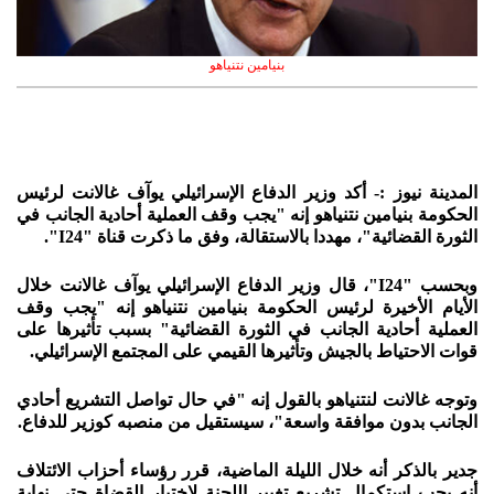
بنيامين نتنياهو
المدينة نيوز :- أكد وزير الدفاع الإسرائيلي يوآف غالانت لرئيس
الحكومة بنيامين نتنياهو إنه "يجب وقف العملية أحادية الجانب في
الثورة القضائية"، مهددا بالاستقالة، وفق ما ذكرت قناة "I24".
وبحسب "I24"، قال وزير الدفاع الإسرائيلي يوآف غالانت خلال
الأيام الأخيرة لرئيس الحكومة بنيامين نتنياهو إنه "يجب وقف
العملية أحادية الجانب في الثورة القضائية" بسبب تأثيرها على
قوات الاحتياط بالجيش وتأثيرها القيمي على المجتمع الإسرائيلي.
وتوجه غالانت لنتنياهو بالقول إنه "في حال تواصل التشريع أحادي
الجانب بدون موافقة واسعة"، سيستقيل من منصبه كوزير للدفاع.
جدير بالذكر أنه خلال الليلة الماضية، قرر رؤساء أحزاب الائتلاف
أنه يجب استكمال تشريع تغيير اللجنة لاختيار القضاة حتى نهاية