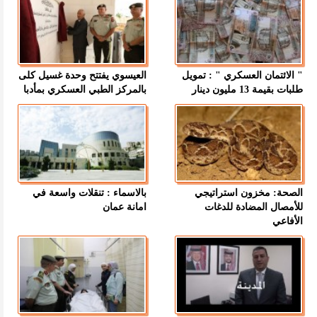
" الائتمان العسكري " : تمويل
العيسوي يفتتح وحدة غسيل كلى
طلبات بقيمة 13 مليون دينار
بالمركز الطبي العسكري بمأدبا
الصحة: مخزون استراتيجي
بالاسماء : تنقلات واسعة في
للأمصال المضادة للدغات
امانة عمان
الأفاعي