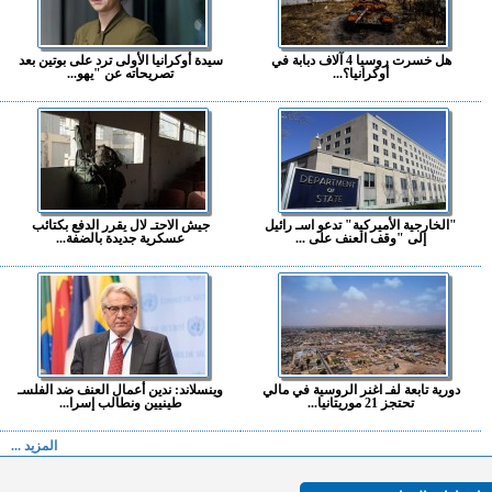
هل خسرت روسيا 4 آلاف دبابة في
سيدة أوكرانيا الأولى ترد على بوتين بعد
أوكرانيا؟...
تصريحاته عن "يهو...
"الخارجية الأميركية" تدعو اسـ رائيل
جيش الاحتـ لال يقرر الدفع بكتائب
إلى "وقف العنف على ...
عسكرية جديدة بالضفة...
دورية تابعة لفـ اغنر الروسية في مالي
وينسلاند: ندين أعمال العنف ضد الفلسـ
تحتجز 21 موريتانيا...
طينيين ونطالب إسرا...
المزيد ...