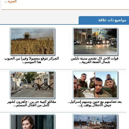
المزيد ...
مواضيع ذات علاقة
قوات الاحتـ لال تقتحم مدينة نابلس
الجزائر تتوقع محصولا وفيرا من الحبوب
شمال الضفة الغربية...
هذا الموسم...
بعد تضامنهم مع جنين وسبهم إسرائيل..
مقاتلو كتيبة جنـ ين : جاهزون لشهر
جيش الاحتلال يوقف ع...
كامل من القتال المستم...