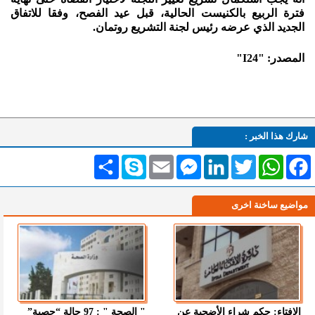
فترة الربيع بالكنيست الحالية، قبل عيد الفصح، وفقا للاتفاق
الجديد الذي عرضه رئيس لجنة التشريع روتمان.
المصدر: "I24"
شارك هذا الخبر :
Facebook
WhatsApp
Twitter
LinkedIn
Messenger
Email
Skype
انشر
مواضيع ساخنة اخرى
الإفتاء: حكم شراء الأضحية عن
" الصحة " : 97 حالة “حصبة”