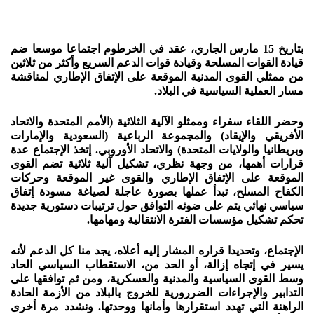
بتاريخ 15 مارس الجاري، عقد في الخرطوم اجتماعا موسعا ضم
قيادة القوات المسلحة وقيادة قوات الدعم السريع وأكثر من ثلاثين
من ممثلي القوى المدنية الموقعة على الإتفاق الإطاري لمناقشة
مسار العملية السياسية في البلاد.
وحضر اللقاء سفراء وممثلو الآلية الثلاثية (الأمم المتحدة والاتحاد
الأفريقي والإيقاد) والمجموعة الرباعية (السعودية والإمارات
وبريطانيا والولايات المتحدة) والاتحاد الأوروبي. إتخذ الإجتماع عدة
قرارات أهمها، من وجهة نظري، تشكيل آلية ثلاثية تضم القوى
الموقعة على الإتفاق الإطاري والقوى غير الموقعة وحركات
الكفاح المسلح، تبدأ عملها بصورة عاجلة لصياغة مسودة إتفاق
سياسي نهائي يتم على ضوئه التوافق حول ترتيبات دستورية جديدة
تحكم تشكيل مؤسسات الفترة الانتقالية ومهامها.
الإجتماع، وتحديدا قراره المشار إليه أعلاه، يجد منا كل الدعم لأنه
يسير في إتجاه إزالة، أو الحد من، الاستقطاب السياسي الحاد
وسط القوى السياسية والمدنية والعسكرية، ومن ثم توافقها على
التدابير والإجراءات الضررورية للخروج بالبلاد من الأزمة الحادة
الراهنة التي تهدد استقرارها وأمانها ووحدتها. ونشدد مرة أخرى