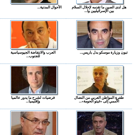
هل لدى الصين ما تقدمه لإحلال السلام
الأحوال المدنية...
بين الإسرائيليين وا...
تبون وزيارة موسكو بدل باريس...
العرب والانتفاضة الجيوسياسية
للجنوب...
طفرة المواطن العربي من النضال
فرضيات لشرح ما يدور عالميا
الأممي إلى «غيتو الحومة»...
وإقليميا...