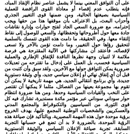
على أن التوافق المعني بينما لا يشمل عناصر نظام الإنقاذ المباد،
فإنه يتطلب عدم إقصاء أو معاداة القوى الرافضة للعملية
السياسية بصيغتها الحالية، ومن ضمنها قوى التغيير الجذري
وأحزاب البعث، بل الاعتراف بأن موقفها هذا من حقها ويجب
إحترامه، مع ضرورة السعي الجاد لفتح حوارات وإدارة نقاشات
جادة معها حول أطروحاتها وتحفظاتها، والسعي للوصول إلى نقاط
إلتقاء معها. وفي الحقيقة، ما دامت هذه القوى تتمسك بالسلمية
لتحقيق رؤاها حول التغيير، وما دامت تؤمن بالآخر ولا تسعى
لإقصائه، فأعتقد أن مشاركتها في الآلية المقترحة هي فرصة
ملائمة لا لتبيان وجهة نظرها الناقدة للإتفاق الإطاري والعملية
السياسية فحسب، بل العمل على إدخال ما تقترحه من تعديلات
ضرورية يمكن التوافق حولها مع الآخرين. ولقد سبق وأن كتبت من
قبل أن أي إتفاق نهائي أو إعلان سياسي جديد، وأي وثيقة دستورية
جديدة، وأي برنامج انتقالي الجديد، هي مهمة تاريخية لا يمكن أن
تقوم بها مجموعة بعينها من الفصائل، مثلما لا يمكنها أن تقتصر
على النخب والقيادات السياسية وحدها. ومن هنا ضرورة انتظام
حوار سوداني سوداني عبر مؤتمر مائدة مستديرة، تشارك فيه كل
قوى الثورة، من السياسيين والتكنوقراط والمجتمع المدني
والعسكريين والشخصيات الوطنية المجمع عليها، بهدف الخروج
برؤية موحدة حول هذه المهمة المصيرية. وبالتأكيد فإن صياغة هذه
الرؤية الموحدة، بالضرورة لا بد أن تضع في حسبانها التجربة
السابقة، تجربة صياغة الإعلان السياسي والوثيقة الدستورية