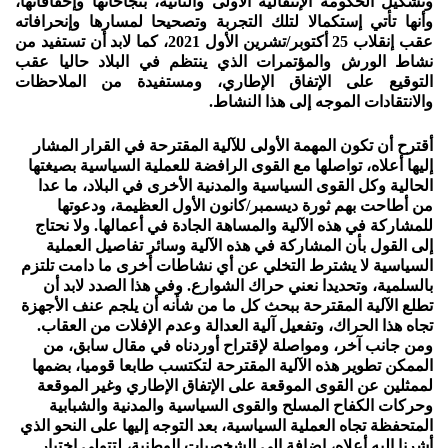
وتشكيل الحكومة الإنتقالية الأولى والثانية، بنجاحاتها وإخفاقاتها،
وأنها تأتي إستكمالا لتلك التجربة وتصحيحا لمسارها وإنحرافاته
عقب إنقلاب 25 أكتوبر/تشرين الأول 2021، كما لابد أن تستفيد من
نشاط الورش والمؤتمرات الذي ينتظم في البلاد حاليا عقب
التوقيع على الإتفاق الإطاري، ومستفيدة من الملاحظات
والانتقادات الموجه إلى هذا النشاط.
أقترح أن تكون المهمة الأولى للآلية المقترحة في القرار المشار
إليها أعلاه، تواصلها مع القوى الرافضة للعملية السياسية بصيغتها
الحالية وكل القوى السياسية والمدنية الأخرى في البلاد، ما عدا
من أطاحت بهم ثورة ديسمبر/كانون الأول العظيمة، ودعوتها
للمشاركة في هذه الآلية والمساهة الجادة في أعمالها. ولا نحتاج
إلى القول بأن المشاركة في هذه الآلية وسائر تفاصيل العملية
السياسية لا يشترط التخلي عن أي نشاطات أخرى ما دامت تلتزم
بالسلمية، وتحديدا نعني حراك الشوارع. وفي هذا الصدد لابد أن
تطلع الآلية المقترحة ببحث كل ما من شأنه أن يلجم عنف الأجهزة
تجاه هذا الحراك، وتفعيل آلية العدالة وعدم الإفلات من العقاب.
ومن جانب آخر، ومواصلة لإقتراح أوردناه في مقال سابق، من
الممكن تطوير هذه الآلية المقترحة لتكتسب طابعا قوميا، بضمها
لممثلين عن القوى الموقعة على الإتفاق الإطاري وغير الموقعة
وحركات الكفاح المسلح والقوى السياسية والمدنية والشبابية
المتحفظة تجاه العملية السياسية، بعد التوجه إليها على النحو الذي
أشرنا إليه أعلاه، إضافة إلى الشخصيات الوطنية، لتتولى إختيار