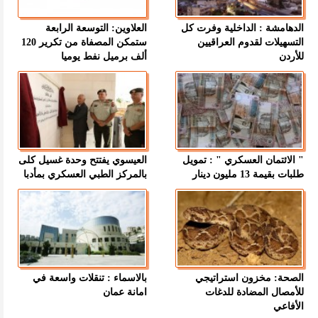
الدهامشة : الداخلية وفرت كل
العلاوين: التوسعة الرابعة
التسهيلات لقدوم العراقيين
ستمكن المصفاة من تكرير 120
للأردن
ألف برميل نفط يوميا
" الائتمان العسكري " : تمويل
العيسوي يفتتح وحدة غسيل كلى
طلبات بقيمة 13 مليون دينار
بالمركز الطبي العسكري بمأدبا
الصحة: مخزون استراتيجي
بالاسماء : تنقلات واسعة في
للأمصال المضادة للدغات
امانة عمان
الأفاعي