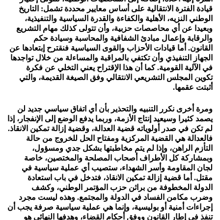
قيادة الفترة الانتقالية على أساس معايير محددة تشمل: التاريخ
الوطني النزيه، الأهلية والكفاءة والقدرة السياسية والتنفيذية،
وبعيدا عن أي محاصصات حزبية، وأن تتولى كذلك مهام التشريع
والرقابة وإعمال مبادئ الشفافية والمحاسبة وسيادة حكم
القانون. أما قيادات الأحزاب والقوى السياسية فنقترح إبتعادها عن
الجهاز التنفيذي وأن تكتفي بالمراقبة والمساءلة من خلال تواجدها
في الآلية القومية. كما أن هذا الإقتراح يعني التخلي عن فكرة
تكوين المجلس التشريعي الانتقالي وفق الصيغة القديمة، والتي
أثبتت عقمها.
ومرة أخرى نكرر التنبيه والتحذير بأن أي اتفاق سياسي جديد لن
يصمد كثيرا وسيعيد إنتاج الأزمة، وربما يدفع الوضع إلى الإنفجار، إذا
لم تكن في صدر أولوياته قضية العدالة، وقضية إزالة تمكين الانقاذ.
فالعدالة هي القضية المركزية ومفتاح الحل للخروج من حالة
التأزم الراهن، وإذا لم يتم مخاطبتها بشكل جدي ومسؤول،
وبمشاركة كل الأطراف أصحاب المصلحة والمختصين، خاصة
لجان المقاومة وأسر الشهداء، ستصيب أي عملية سياسية في
مقتل. أما قضية إزالة تمكين الانقاذ، فتدخل في باب استعادة
الدولة المخطوفة من براثن حزب المؤتمر الوطني، وكشف
وضرب مكامن الفساد في الدولة والمجتمع. وهذه ليست مجرد
إجراءات أمنية أو بوليسية، وإنما هي عملية سياسية صرفة يجب أن
تنفذ في إطار القانون ووفق أحكام القضاء، وهدفها النهائي هو