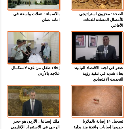
الصحة: مخزون استراتيجي
بالاسماء : تنقلات واسعة في
للأمصال المضادة للدغات
امانة عمان
الأفاعي
عضو في لجنة الاقتصاد النيابية:
إخلاء طفل من غزة لاستكمال
بطء شديد في تنفيذ رؤية
علاجه بالأردن
التحديث الاقتصادي
تسجيل 14 إصابة بالملاريا
ملك إسبانيا : الأردن هو حجر
جميعها إصابات وافدة منذ بداية
الرحى في الاستقرار الإقليمي