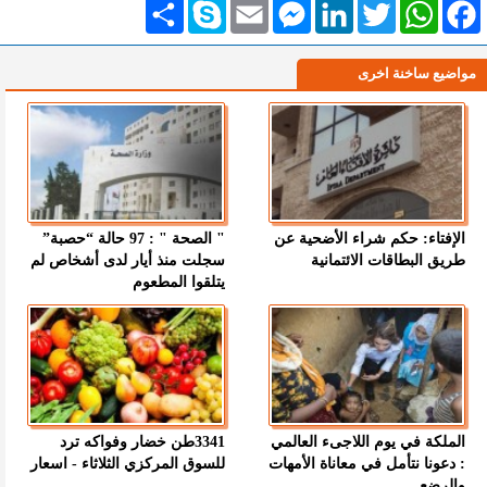
Facebook
WhatsApp
Twitter
LinkedIn
Messenger
Email
Skype
انشر
مواضيع ساخنة اخرى
الإفتاء: حكم شراء الأضحية عن
" الصحة " : 97 حالة “حصبة”
طريق البطاقات الائتمانية
سجلت منذ أيار لدى أشخاص لم
يتلقوا المطعوم
الملكة في يوم اللاجىء العالمي
3341طن خضار وفواكه ترد
: دعونا نتأمل في معاناة الأمهات
للسوق المركزي الثلاثاء - اسعار
والرضع