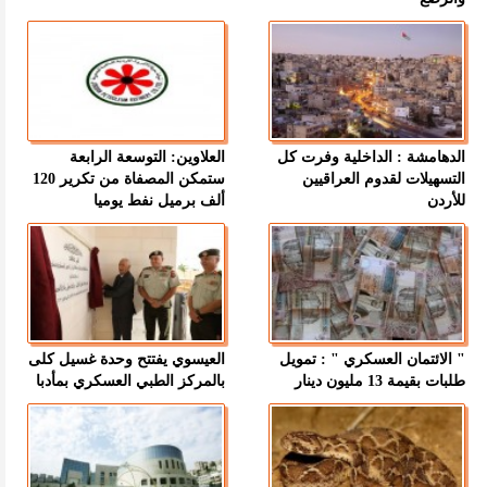
الدهامشة : الداخلية وفرت كل
العلاوين: التوسعة الرابعة
التسهيلات لقدوم العراقيين
ستمكن المصفاة من تكرير 120
للأردن
ألف برميل نفط يوميا
" الائتمان العسكري " : تمويل
العيسوي يفتتح وحدة غسيل كلى
طلبات بقيمة 13 مليون دينار
بالمركز الطبي العسكري بمأدبا