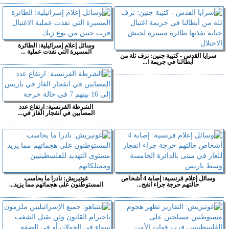
وسائل إعلام إسرائيلية: الطائرة
المسيرة التي نفذت عملية ...
سرايا القدس - كتيبة جنين: نزف ثلة من
أبطالنا في جريمة ا...
الشرطة الفرنسية: ارتفاع عدد
المصابين في انفجار الغاز في...
وسائل إعلام فرنسية: إصابة 4 أشخاص
غوتيريش: نادرا ما يحاسب
حالتهم حرجة جراء انفج...
المستوطنون على هجماتهم مما يزيد...