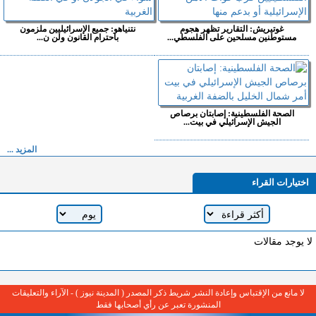
غوتيريش: التقارير تظهر هجوم
نتنياهو: جميع الإسرائيليين ملزمون
مستوطنين مسلحين على الفلسطي...
باحترام القانون ولن ن...
الصحة الفلسطينية: إصابتان برصاص
الجيش الإسرائيلي في بيت...
المزيد ...
اختيارات القراء
لا يوجد مقالات
لا مانع من الإقتباس وإعادة النشر شريط ذكر المصدر ( المدينة نيوز ) - الآراء والتعليقات
المنشورة تعبر عن رأي أصحابها فقط