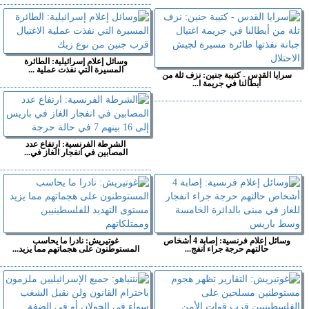
وسائل إعلام إسرائيلية: الطائرة
المسيرة التي نفذت عملية ...
سرايا القدس - كتيبة جنين: نزف ثلة من
أبطالنا في جريمة ا...
الشرطة الفرنسية: ارتفاع عدد
المصابين في انفجار الغاز في...
وسائل إعلام فرنسية: إصابة 4 أشخاص
غوتيريش: نادرا ما يحاسب
حالتهم حرجة جراء انفج...
المستوطنون على هجماتهم مما يزيد...