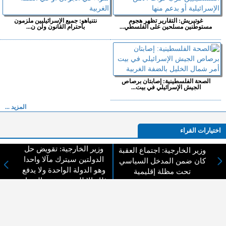
غوتيريش: التقارير تظهر هجوم
نتنياهو: جميع الإسرائيليين ملزمون
مستوطنين مسلحين على الفلسطي...
باحترام القانون ولن ن...
الصحة الفلسطينية: إصابتان برصاص
الجيش الإسرائيلي في بيت...
المزيد ...
اختيارات القراء
وزير الخارجية: تقويض حل
وزير الخارجية: اجتماع العقبة
الدولتين سيترك مآلا واحدا
كان ضمن المدخل السياسي
وهو الدولة الواحدة ولا يدفع
تحت مظلة إقليمية
لا يوجد مقالات
ذلك إلا للعنف وتفجر الصراع
لا مانع من الإقتباس وإعادة النشر شريط ذكر المصدر ( المدينة نيوز ) - الآراء والتعليقات
المنشورة تعبر عن رأي أصحابها فقط