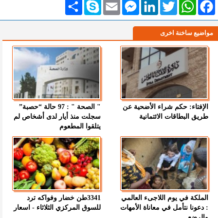
Facebook
WhatsApp
Twitter
LinkedIn
Messenger
Email
Skype
انشر
مواضيع ساخنة اخرى
الإفتاء: حكم شراء الأضحية عن
" الصحة " : 97 حالة “حصبة”
طريق البطاقات الائتمانية
سجلت منذ أيار لدى أشخاص لم
يتلقوا المطعوم
الملكة في يوم اللاجىء العالمي
3341طن خضار وفواكه ترد
: دعونا نتأمل في معاناة الأمهات
للسوق المركزي الثلاثاء - اسعار
والرضع