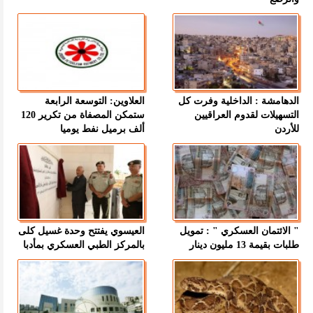
الدهامشة : الداخلية وفرت كل
العلاوين: التوسعة الرابعة
التسهيلات لقدوم العراقيين
ستمكن المصفاة من تكرير 120
للأردن
ألف برميل نفط يوميا
" الائتمان العسكري " : تمويل
العيسوي يفتتح وحدة غسيل كلى
طلبات بقيمة 13 مليون دينار
بالمركز الطبي العسكري بمأدبا