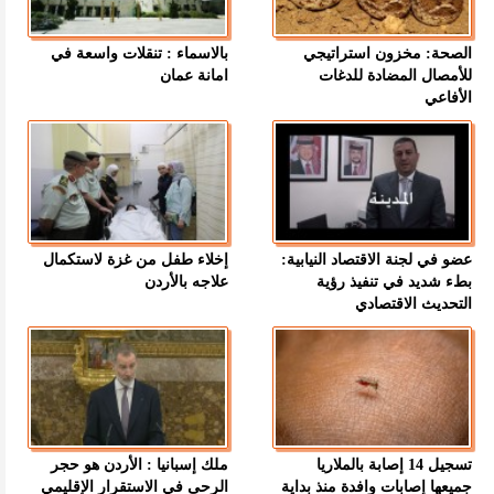
الصحة: مخزون استراتيجي
بالاسماء : تنقلات واسعة في
للأمصال المضادة للدغات
امانة عمان
الأفاعي
عضو في لجنة الاقتصاد النيابية:
إخلاء طفل من غزة لاستكمال
بطء شديد في تنفيذ رؤية
علاجه بالأردن
التحديث الاقتصادي
تسجيل 14 إصابة بالملاريا
ملك إسبانيا : الأردن هو حجر
جميعها إصابات وافدة منذ بداية
الرحى في الاستقرار الإقليمي