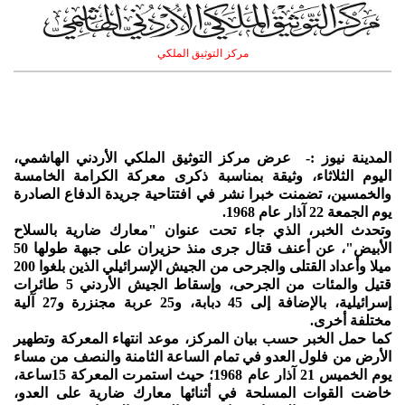
مركز التوثيق الملكي
المدينة نيوز :- عرض مركز التوثيق الملكي الأردني الهاشمي،
اليوم الثلاثاء، وثيقة بمناسبة ذكرى معركة الكرامة الخامسة
والخمسين، تضمنت خبرا نشر في افتتاحية جريدة الدفاع الصادرة
يوم الجمعة 22 آذار عام 1968.
وتحدث الخبر، الذي جاء تحت عنوان "معارك ضارية بالسلاح
الأبيض"، عن أعنف قتال جرى منذ حزيران على جبهة طولها 50
ميلا وأعداد القتلى والجرحى من الجيش الإسرائيلي الذين بلغوا 200
قتيل والمئات من الجرحى، وإسقاط الجيش الأردني 5 طائرات
إسرائيلية، بالإضافة إلى 45 دبابة، و25 عربة مجنزرة و27 آلية
مختلفة أخرى.
كما حمل الخبر حسب بيان المركز، موعد انتهاء المعركة وتطهير
الأرض من فلول العدو في تمام الساعة الثامنة والنصف من مساء
يوم الخميس 21 آذار عام 1968؛ حيث استمرت المعركة 15ساعة،
خاضت القوات المسلحة في أثنائها معارك ضارية على العدو،