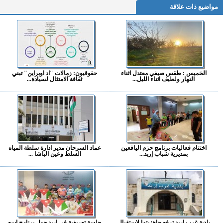
مواضيع ذات علاقة
الخميس : طقس صيفي معتدل اثناء
حقوقيون: زمالات "اد اوبراين" تبني
النهار ولطيف اثناء الليل...
ثقافة الامتثال لسيادة...
اختتام فعاليات برنامج حزم اليافعين
عماد السرحان مدير ادارة سلطة المياه
بمديرية شباب إربد...
السلط وعين الباشا ...
بلدية غرب إربد ترفع جاهزيتها لاستقبال
جلسة تعريفية في إربد حول برنامج اسع