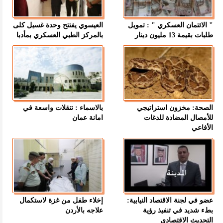
" الائتمان العسكري " : تمويل
العيسوي يفتتح وحدة غسيل كلى
طلبات بقيمة 13 مليون دينار
بالمركز الطبي العسكري بمأدبا
الصحة: مخزون استراتيجي
بالاسماء : تنقلات واسعة في
للأمصال المضادة للدغات
امانة عمان
الأفاعي
عضو في لجنة الاقتصاد النيابية:
إخلاء طفل من غزة لاستكمال
بطء شديد في تنفيذ رؤية
علاجه بالأردن
التحديث الاقتصادي