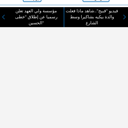
لا يوجد مقالات
فيديو "قبيح"..شاهد ماذا فعلت
مؤسسة ولي العهد تعلن
والدة بيكيه بشاكيرا وسط
رسميا عن إطلاق "خطى
الشارع
الحسين"
لا مانع من الإقتباس وإعادة النشر شريط ذكر المصدر ( المدينة نيوز ) - الآراء والتعليقات
المنشورة تعبر عن رأي أصحابها فقط
عن المدينة الإخبارية
المدينة الإخبارية صحيفة الكترونية شاملة تابعة لشركة قنوات البث
الاردنية تنقل الاخبار المحلية الأردنية وأخبار فلسطين وأبرز الأخبار
العربية والدولية لحظة حدوثها بمهنية رفيعة ليكون العالم بما يجري
فيه وحوله بين يديكم بالكلمة والصورة من مصادرها الحقيقية.
عن الشركة
اتصل بنا