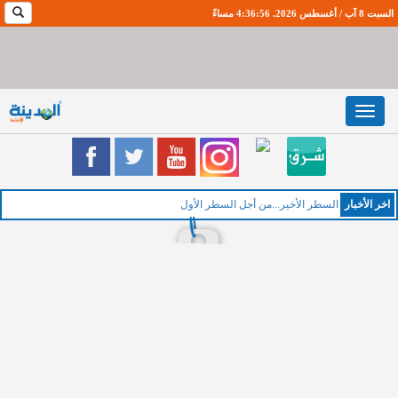
السبت 8 آب / أغسطس 2026. 4:36:57 مساءً
Toggle
navigation
اخر اﻷخبار
السطر الأخير...من أجل السطر الأول