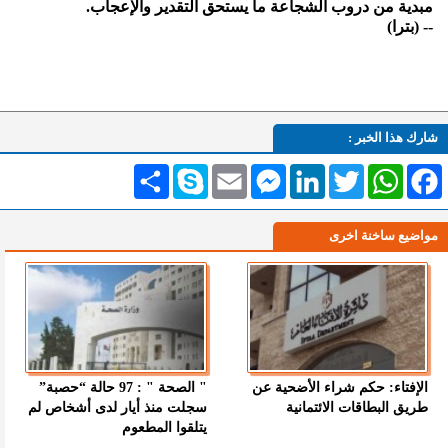
مبدية من دروب الشجاعة ما يستحق التقدير والإعجاب.
-- (بترا)
شارك هذا الخبر :
Facebook
WhatsApp
Twitter
LinkedIn
Messenger
Email
Skype
انشر
مواضيع ساخنة اخرى
الإفتاء: حكم شراء الأضحية عن
" الصحة " : 97 حالة “حصبة”
طريق البطاقات الائتمانية
سجلت منذ أيار لدى أشخاص لم
يتلقوا المطعوم