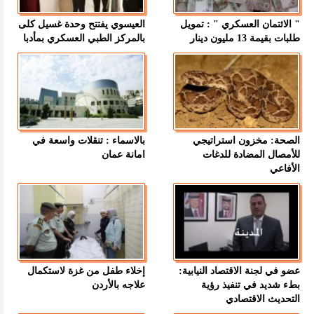
" الائتمان العسكري " : تمويل
العيسوي يفتتح وحدة غسيل كلى
طلبات بقيمة 13 مليون دينار
بالمركز الطبي العسكري بمأدبا
الصحة: مخزون استراتيجي
بالاسماء : تنقلات واسعة في
للأمصال المضادة للدغات
امانة عمان
الأفاعي
عضو في لجنة الاقتصاد النيابية:
إخلاء طفل من غزة لاستكمال
بطء شديد في تنفيذ رؤية
علاجه بالأردن
التحديث الاقتصادي