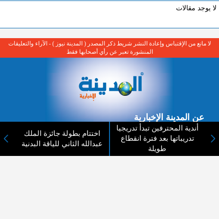
لا يوجد مقالات
لا مانع من الإقتباس وإعادة النشر شريط ذكر المصدر ( المدينة نيوز ) - الآراء والتعليقات
المنشورة تعبر عن رأي أصحابها فقط
عن المدينة الإخبارية
أندية المحترفين تبدأ تدريجيا
اختتام بطولة جائزة الملك
المدينة الإخبارية صحيفة الكترونية شاملة تابعة لشركة قنوات البث
تدريباتها بعد فترة انقطاع
عبدالله الثاني للياقة البدنية
الاردنية تنقل الاخبار المحلية الأردنية وأخبار فلسطين وأبرز الأخبار
طويلة
العربية والدولية لحظة حدوثها بمهنية رفيعة ليكون العالم بما يجري
فيه وحوله بين يديكم بالكلمة والصورة من مصادرها الحقيقية.
عن الشركة
اتصل بنا
الهيكل التنظيمي