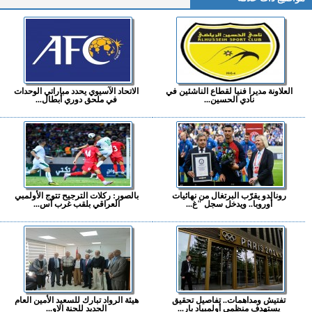
العلاونة مديرا فنيا لقطاع الناشئين في
الاتحاد الآسيوي يحدد مباراتي الوحدات
نادي الحسين...
في ملحق دوري أبطال...
رونالدو يقرّب البرتغال من نهائيات
بالصور: ركلات الترجيح تتوج الأولمبي
أوروبا.. ويدخل سجل "غ...
العراقي بلقب غرب آس...
تفتيش ومداهمات.. تفاصيل تحقيق
هيئة الرواد تبارك للسعيد الأمين العام
يستهدف منظمي أولمبياد بار...
الجديد للجنة الاو...