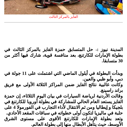
الفايز بالمركز الثالث
المدينة نيوز :- حل المتسابق حمزة الفايز بالمركز الثالث في
بطولة الإمارات للكارتنغ، بعد منافسة قوية، شارك فيها أكثر من
30 متسابقا.
وبدأت البطولة في أيلول الماضي التي اشتملت على 11 جولة في
دبي، وأبو ظبي والعين.
وكانت غالبية نتائج الفايز ضمن المراكز الثلاثة الأولى مع فريق
براند راسينغ.
وقالت الأردنية لرياضة السيارات في بيان اليوم الثلاثاء، إن حمزة
الفايز يستعد العام الحالي للمشاركة في بطولة أوروبا للكارتنغ في
بلجيكا و إيطاليا ومن ثم الانتقال لأداء التجارب في الفورمولا 4 على
حلبة في ماليزيا لتكون أولى خطواته في سباقات المقعد الأحادي.
وتعد بطولة الإمارات للكارتنغ الأقوى على مستوى الشرق
الأوسط، حيث يتأهل الأبطال منھا إلى بطولة العالم.