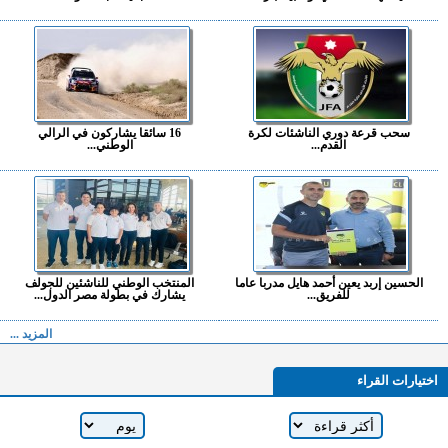
سحب قرعة دوري الناشئات لكرة
16 سائقا يشاركون في الرالي
القدم...
الوطني...
الحسين إربد يعين أحمد هايل مدربا عاما
المنتخب الوطني للناشئين للجولف
للفريق...
يشارك في بطولة مصر الدول...
المزيد ...
اختيارات القراء