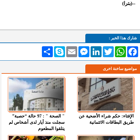
--(بترا)
شارك هذا الخبر :
Facebook
WhatsApp
Twitter
LinkedIn
Messenger
Email
Skype
انشر
مواضيع ساخنة اخرى
الإفتاء: حكم شراء الأضحية عن
" الصحة " : 97 حالة “حصبة”
طريق البطاقات الائتمانية
سجلت منذ أيار لدى أشخاص لم
يتلقوا المطعوم