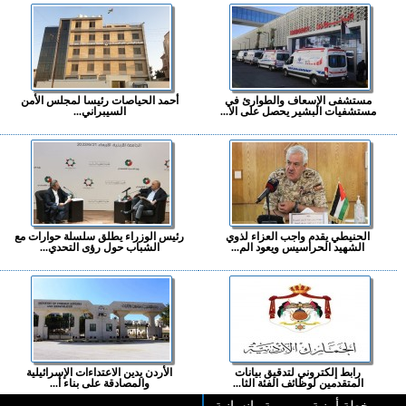
مستشفى الإسعاف والطوارئ في
أحمد الحياصات رئيسا لمجلس الأمن
مستشفيات البشير يحصل على الا...
السيبراني...
الحنيطي يقدم واجب العزاء لذوي
رئيس الوزراء يطلق سلسلة حوارات مع
الشهيد الحراسيس ويعود الم...
الشباب حول رؤى التحدي...
رابط إلكتروني لتدقيق بيانات
الأردن يدين الاعتداءات الإسرائيلية
المتقدمين لوظائف الفئة الثا...
والمصادقة على بناء أ...