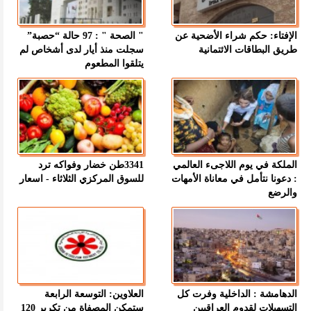
الإفتاء: حكم شراء الأضحية عن
" الصحة " : 97 حالة “حصبة”
طريق البطاقات الائتمانية
سجلت منذ أيار لدى أشخاص لم
يتلقوا المطعوم
الملكة في يوم اللاجىء العالمي
3341طن خضار وفواكه ترد
: دعونا نتأمل في معاناة الأمهات
للسوق المركزي الثلاثاء - اسعار
والرضع
الدهامشة : الداخلية وفرت كل
العلاوين: التوسعة الرابعة
التسهيلات لقدوم العراقيين
ستمكن المصفاة من تكرير 120