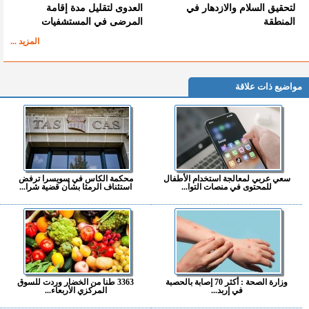
لتحقيق السلام والازدهار في
العدوى لتقليل مدة إقامة
المنطقة
المرضى في المستشفيات
المزيد ...
مواضيع ذات علاقة
سعي عربي لمعالجة استخدام الأطفال
محكمة الكاس في سويسرا ترفض
للمحتوى في منصات التوا...
استئناف الرمثا بشأن قضية شرا...
وزارة الصحة : أكثر 70 إصابة بالحصبة
3363 طنا من الخضار وردت للسوق
في إربد...
المركزي الأربعاء...