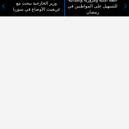
خطة أمنية ومرورية وإنسانية
وزير الخارجية يبحث مع
المزيد ...
للتسهيل على المواطنين في
غريفيث الأوضاع في سوريا
رمضان
اختيارات القراء
لا يوجد مقالات
لا مانع من الإقتباس وإعادة النشر شريط ذكر المصدر ( المدينة نيوز ) - الآراء والتعليقات
المنشورة تعبر عن رأي أصحابها فقط
عن المدينة الإخبارية
المدينة الإخبارية صحيفة الكترونية شاملة تابعة لشركة قنوات البث
الاردنية تنقل الاخبار المحلية الأردنية وأخبار فلسطين وأبرز الأخبار
العربية والدولية لحظة حدوثها بمهنية رفيعة ليكون العالم بما يجري