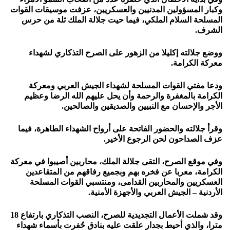
وكبار المسؤولين المدنيين والعسكريين، عزفت موسيقات القوات
المسلحة السلام الملكي، فيما حيت جلالة الملك ثلة من حرس
الشرف.
ووضع جلالته إكليلا من الزهور على الصرح التذكاري لشهداء
معركة الكرامة.
ودعا مفتي القوات المسلحة لشهداء الجيش العربي ومعركة
الكرامة بالمغفرة والرحمة وأن يحل عليهم الله الرضا وعظيم
الأجر والإحسان مع النبيين والصديقين والصالحين.
وقرأ جلالته والحضور الفاتحة على أرواح الشهداء الطاهرة، فيما
عزف الصداحون لحن الرجوع الأخير.
وفي موقع الصرح، التقى جلالة الملك، محاربين أصيبوا في معركة
الكرامة، معربا عن فخره بهم وبجميع رفاقهم من المتقاعدين
العسكريين والمحاربين القدامى، ومنتسبي القوات المسلحة
الأردنية – الجيش العربي والأجهزة الأمنية.
وقد شملت الأعمال التجديدية للصرح، النصب التذكاري بارتفاع 18
مترا، والذي أحيط بجدار علقت عليه بنادق حُفرت بأسماء شهداء