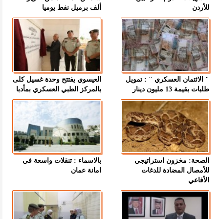
للأردن
ألف برميل نفط يوميا
" الائتمان العسكري " : تمويل
العيسوي يفتتح وحدة غسيل كلى
طلبات بقيمة 13 مليون دينار
بالمركز الطبي العسكري بمأدبا
الصحة: مخزون استراتيجي
بالاسماء : تنقلات واسعة في
للأمصال المضادة للدغات
امانة عمان
الأفاعي