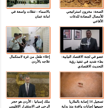
الصحة: مخزون استراتيجي
بالاسماء : تنقلات واسعة في
للأمصال المضادة للدغات
امانة عمان
الأفاعي
عضو في لجنة الاقتصاد النيابية:
إخلاء طفل من غزة لاستكمال
بطء شديد في تنفيذ رؤية
علاجه بالأردن
التحديث الاقتصادي
تسجيل 14 إصابة بالملاريا
ملك إسبانيا : الأردن هو حجر
جميعها إصابات وافدة منذ بداية
الرحى في الاستقرار الإقليمي