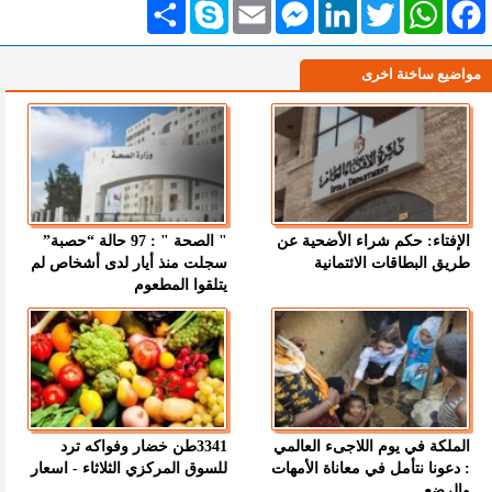
Facebook
WhatsApp
Twitter
LinkedIn
Messenger
Email
Skype
انشر
مواضيع ساخنة اخرى
الإفتاء: حكم شراء الأضحية عن
" الصحة " : 97 حالة “حصبة”
طريق البطاقات الائتمانية
سجلت منذ أيار لدى أشخاص لم
يتلقوا المطعوم
الملكة في يوم اللاجىء العالمي
3341طن خضار وفواكه ترد
: دعونا نتأمل في معاناة الأمهات
للسوق المركزي الثلاثاء - اسعار
والرضع