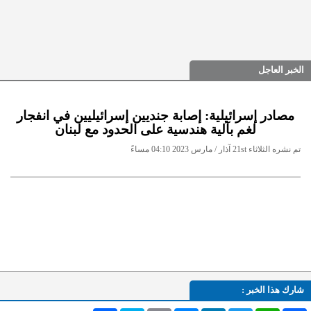
الخبر العاجل
مصادر إسرائيلية: إصابة جنديين إسرائيليين في انفجار
لغم بآلية هندسية على الحدود مع لبنان
تم نشره الثلاثاء 21st آذار / مارس 2023 04:10 مساءً
شارك هذا الخبر :