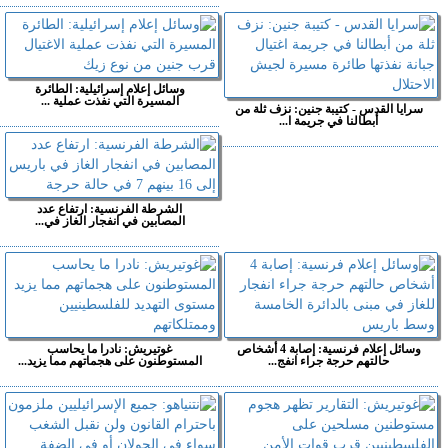
وسائل إعلام إسرائيلية: الطائرة
المسيرة التي نفذت عملية ...
سرايا القدس - كتيبة جنين: نزف ثلة من
أبطالنا في جريمة ا...
الشرطة الفرنسية: ارتفاع عدد
المصابين في انفجار الغاز في...
وسائل إعلام فرنسية: إصابة 4 أشخاص
غوتيريش: نادرا ما يحاسب
حالتهم حرجة جراء انفج...
المستوطنون على هجماتهم مما يزيد...