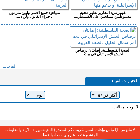
غوتيريش: التقارير تظهر هجوم
نتنياهو: جميع الإسرائيليين ملزمون
مستوطنين مسلحين على الفلسطي...
باحترام القانون ولن ن...
الصحة الفلسطينية: إصابتان برصاص
الجيش الإسرائيلي في بيت...
المزيد ...
اختيارات القراء
لا يوجد مقالات
لا مانع من الإقتباس وإعادة النشر شريط ذكر المصدر ( المدينة نيوز ) - الآراء والتعليقات
المنشورة تعبر عن رأي أصحابها فقط