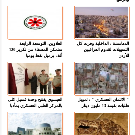
الدهامشة : الداخلية وفرت كل
العلاوين: التوسعة الرابعة
التسهيلات لقدوم العراقيين
ستمكن المصفاة من تكرير 120
للأردن
ألف برميل نفط يوميا
" الائتمان العسكري " : تمويل
العيسوي يفتتح وحدة غسيل كلى
طلبات بقيمة 13 مليون دينار
بالمركز الطبي العسكري بمأدبا