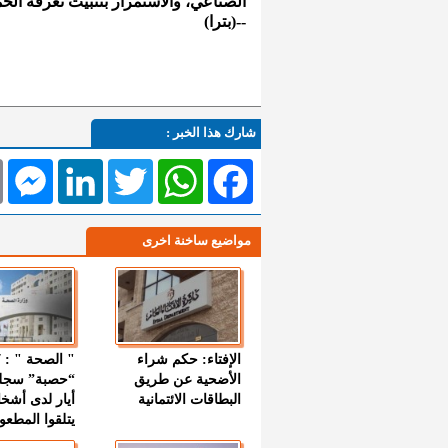
الصناعي، والاستمرار بتثبيت تعرفة الح
--(بترا)
شارك هذا الخبر :
l
Messenger
LinkedIn
Twitter
WhatsApp
Facebook
مواضيع ساخنة اخرى
الإفتاء: حكم شراء
الأضحية عن طريق
“حصبة” سجل
البطاقات الائتمانية
أيار لدى أشخ
يتلقوا المطعو