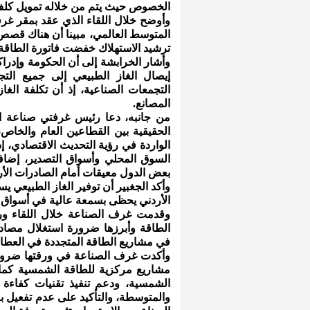
الخصوص حيث يتم من خلاله تمويل كلف
وأوضح خلال اللقاء الذي عقد بمقر غرف
المتوسط العالمي، مبينا أن هناك قص
ترشيد الاستهلاك خفضت فاتورة الطاقة لديها بن
وأشار الخرابشة إلى أن الحكومة وإدراك
إيصال الغاز الطبيعي إلى جميع التج
التجمعات الصناعية، إذ أن تكلفة الغ
المصانع.
من جانبه، دعا رئيس غرفتي صناعة ال
الحقيقية بين القطاعين العام والخاص
الواردة في رؤية التحديث الاقتصادي، إ
السوق المحلي وأسواق التصدير، إضاف
بعض الدول معيقات أمام الصادرات الأرد
وأكد الجغبير أن توفير الغاز الطبيعي ي
الأردني يحظى بسمعة عالية في أسواق ا
وقدمت غرف الصناعة خلال اللقاء ور
الطاقة وأبرزها ضرورة استغلال مصادر
في مشاريع الطاقة المتجددة في العطاء
وأكدت غرف الصناعة في ورقتها ضرورة
الشمسية، ودعم تنفيذ تقنيات كفاءة 
والمتوسطة، والتأكيد على عدم تفعيل بند