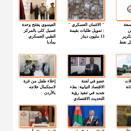
وسعة
" الائتمان العسكري "
العيسوي يفتتح وحدة
ن
: تمويل طلبات بقيمة
غسيل كلى بالمركز
كرير
13 مليون دينار
الطبي العسكري
ميل نفط
بمأدبا
لات
عضو في لجنة
إخلاء طفل من غزة
نة
الاقتصاد النيابية: بطء
لاستكمال علاجه
شديد في تنفيذ رؤية
بالأردن
التحديث الاقتصادي