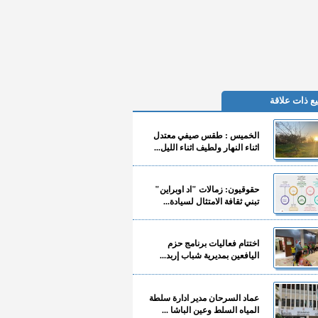
ع ذات علاقة
الخميس : طقس صيفي معتدل
اثناء النهار ولطيف اثناء الليل...
حقوقيون: زمالات "اد اوبراين"
تبني ثقافة الامتثال لسيادة...
اختتام فعاليات برنامج حزم
اليافعين بمديرية شباب إربد...
عماد السرحان مدير ادارة سلطة
المياه السلط وعين الباشا ...