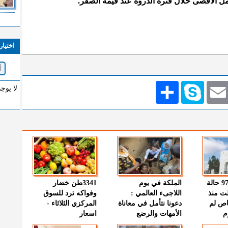
مل الأقصى خلال فترة الذروة عند قيمة الصفر.
اختيار
Emai
Skype
انشر
لا يوج
" الصحة " : 97 حالة
الملكة في يوم
3341طن خضار
ت منذ
اللاجىء العالمي :
وفواكه ترد للسوق
اص لم
دعونا نتأمل في معاناة
المركزي الثلاثاء -
م
الأمهات والرضع
اسعار