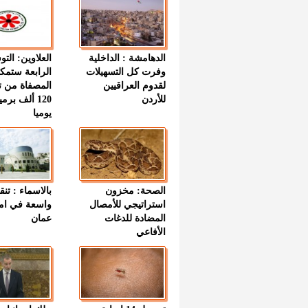
الدهامشة : الداخلية
العلاوين: الت
وفرت كل التسهيلات
الرابعة ستمك
لقدوم العراقيين
المصفاة من ت
للأردن
120 ألف بر
يوميا
الصحة: مخزون
بالاسماء : تنق
استراتيجي للأمصال
واسعة في اما
المضادة للدغات
عمان
الأفاعي