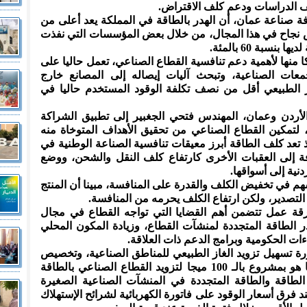
 الدراسات ودعم كلف الاقتراض.
ة صناعة عمان، أن الهدر بالطاقة في المملكة يعد أعلى من
ص نجاح في هذا المجال، من خلال بعض المؤسسات التي نفذت
سبة 60 بالمئة.
ا منها لأهمية دعم تنافسية القطاع الصناعي، تعمل حاليا على
معات الصناعية، وتبحث آليات إيصاله إلى المصانع خارج
از الطبيعي أقل من نصف تكلفة الوقود المستخدم حاليا في
أردن وعمان، المهندس فتحي الجغبير إلى تطبيق الشراكة
، لتمكين القطاع الصناعي من تحقيق الأهداف المتوخاة منه
ذ تعد كلف الطاقة أبرز معيقات تنافسية الصناعة الوطنية في
ة إلى العقبات الأخرى كارتفاع كلف النقل والشحن، ووضع
نية إلى أسواقها.
سهم في تخفيض الكلف والقدرة على المنافسة، مبينا أن المنتج
لتصدير، ولكن ارتفاع الكلف يحرمه من المنافسة.
قة عمل تتضمن أهم القضايا التي تواجه القطاع في مجال
 الطاقة المتجددة لمنشآت القطاع، وزيادة المكون المحلي
ات الحكومية وبرامج الدعم ذات العلاقة.
 تسهيل تزويد الغاز الطبيعي للمناطق الصناعية، وتخصيص
مشاريع مركزية للطاقة الشمسية كما هو بمشروع بالـ 100 ميجا لتزويد القطاع الصناعي بالطاقة
الطاقة والطاقة المتجددة في المنشآت الصناعية الصغيرة
 فرق أسعار الوقود على فاتورة الكهربائية لشرائح الإستهلاك