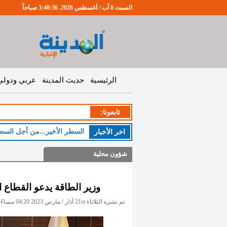
السبت 8 آب / أغسطس 2026. 3:40:37 صباحاً
الرئيسية
حديث المدينة
عربي ودولي
تابعونا:
ا
اخر اﻷخبار
شؤون محلية
وزير الطاقة يدعو القطاع 
تم نشره الثلاثاء 21st آذار / مارس 2023 04:20 مساءً