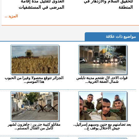
لتحقيق السلام والازدهار في
العدوى لتقليل مدة إقامة
المنطقة
المرضى في المستشفيات
المزيد ...
مواضيع ذات علاقة
قوات الاحتـ لال تقتحم مدينة نابلس
الجزائر تتوقع محصولا وفيرا من الحبوب
شمال الضفة الغربية...
هذا الموسم...
بعد تضامنهم مع جنين وسبهم إسرائيل..
مقاتلو كتيبة جنـ ين : جاهزون لشهر
جيش الاحتلال يوقف ع...
كامل من القتال المستم...