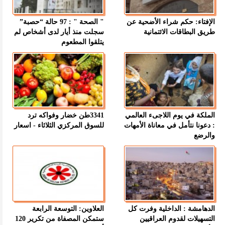
الإفتاء: حكم شراء الأضحية عن
" الصحة " : 97 حالة “حصبة”
طريق البطاقات الائتمانية
سجلت منذ أيار لدى أشخاص لم
يتلقوا المطعوم
الملكة في يوم اللاجىء العالمي
3341طن خضار وفواكه ترد
: دعونا نتأمل في معاناة الأمهات
للسوق المركزي الثلاثاء - اسعار
والرضع
الدهامشة : الداخلية وفرت كل
العلاوين: التوسعة الرابعة
التسهيلات لقدوم العراقيين
ستمكن المصفاة من تكرير 120