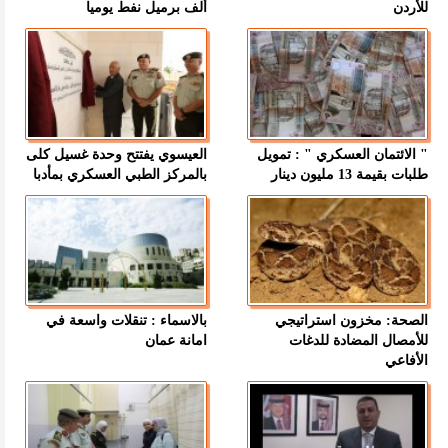
للأردن
ألف برميل نفط يوميا
" الائتمان العسكري " : تمويل
العيسوي يفتتح وحدة غسيل كلى
طلبات بقيمة 13 مليون دينار
بالمركز الطبي العسكري بمأدبا
الصحة: مخزون استراتيجي
بالاسماء : تنقلات واسعة في
للأمصال المضادة للدغات
امانة عمان
الأفاعي