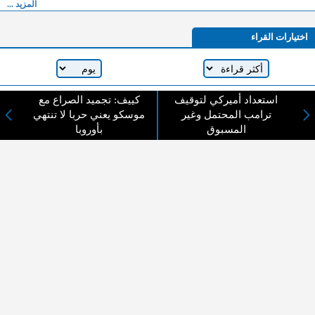
المزيد ...
اختيارات القراء
لا يوجد مقالات
استعداد أميركي لتوقيف
كييف: تجميد الصراع مع
ترامب المحتمل وغير
موسكو يعني حربا لا تنتهي
المسبوق
بأوروبا
لا مانع من الإقتباس وإعادة النشر شريط ذكر المصدر ( المدينة نيوز ) - الآراء والتعليقات
المنشورة تعبر عن رأي أصحابها فقط
عن المدينة الإخبارية
المدينة الإخبارية صحيفة الكترونية شاملة تابعة لشركة قنوات البث
الاردنية تنقل الاخبار المحلية الأردنية وأخبار فلسطين وأبرز الأخبار
العربية والدولية لحظة حدوثها بمهنية رفيعة ليكون العالم بما يجري