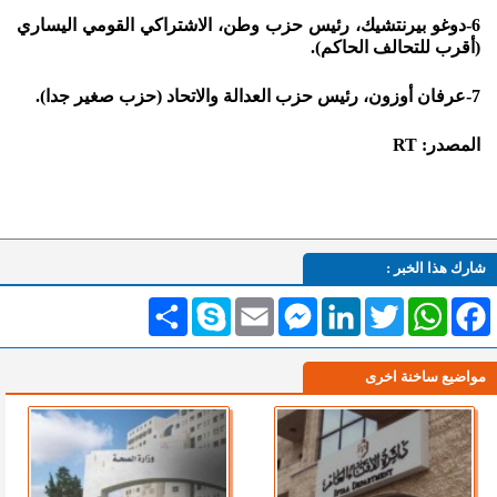
6-دوغو بيرنتشيك، رئيس حزب وطن، الاشتراكي القومي اليساري
(أقرب للتحالف الحاكم).
7-عرفان أوزون، رئيس حزب العدالة والاتحاد (حزب صغير جدا).
المصدر: RT
شارك هذا الخبر :
Facebook
WhatsApp
Twitter
LinkedIn
Messenger
Email
Skype
انشر
مواضيع ساخنة اخرى