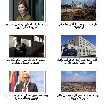
هل خسرت روسيا 4 آلاف دبابة في
سيدة أوكرانيا الأولى ترد على بوتين بعد
أوكرانيا؟...
تصريحاته عن "يهو...
"الخارجية الأميركية" تدعو اسـ رائيل
جيش الاحتـ لال يقرر الدفع بكتائب
إلى "وقف العنف على ...
عسكرية جديدة بالضفة...
دورية تابعة لفـ اغنر الروسية في مالي
وينسلاند: ندين أعمال العنف ضد الفلسـ
تحتجز 21 موريتانيا...
طينيين ونطالب إسرا...