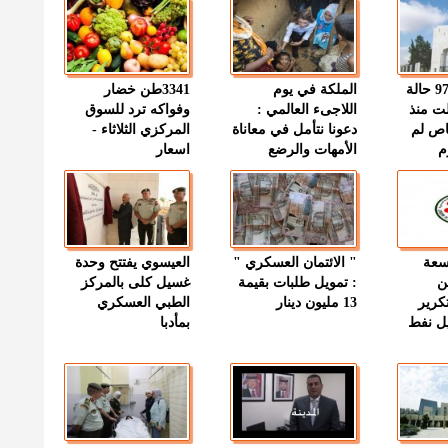
" الصحة " : 97 حالة
الملكة في يوم
3341طن خضار
ت منذ
اللاجىء العالمي :
وفواكه ترد للسوق
اص لم
دعونا نتأمل في معاناة
المركزي الثلاثاء -
م
الأمهات والرضع
اسعار
وسعة
" الائتمان العسكري "
العيسوي يفتتح وحدة
ن
: تمويل طلبات بقيمة
غسيل كلى بالمركز
كرير
13 مليون دينار
الطبي العسكري
ميل نفط
بمأدبا