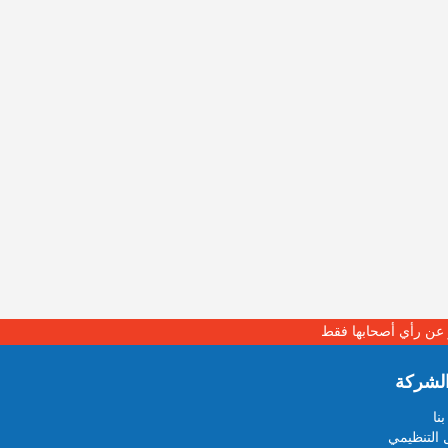
بر عن رأي أصحابها فقط
لشركة
نا
 التنظيمي