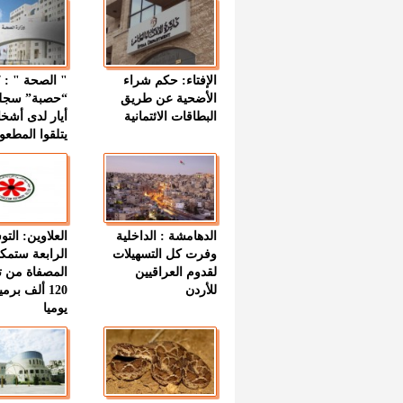
الإفتاء: حكم شراء
الأضحية عن طريق
“حصبة” سجل
البطاقات الائتمانية
أيار لدى أشخ
يتلقوا المطعو
الدهامشة : الداخلية
العلاوين: الت
وفرت كل التسهيلات
الرابعة ستمك
لقدوم العراقيين
المصفاة من ت
للأردن
120 ألف بر
يوميا