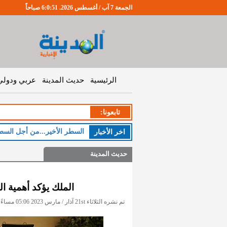
الجمعة 7 آب / أغسطس 2026. 6:0:52 صباحاً
الرئيسية
حديث المدينة
عربي ودولي
تابعونا:
الخم
اخر اﻷخبار
حديث المدينة
الملك يؤكد أهمية ال
تم نشره الثلاثاء 21st آذار / مارس 2023 05:06 مساءً