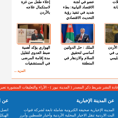
لات
عضو في لجنة
إخلاء طفل من غزة
نة
الاقتصاد النيابية: بطء
لاستكمال علاجه
شديد في تنفيذ رؤية
بالأردن
التحديث الاقتصادي
الأردن
الملك : حل الدولتين
الهواري يؤكد أهمية
ى في
أساسي لتحقيق
ضبط العدوى لتقليل
قليمي
السلام والازدهار في
مدة إقامة المرضى
المنطقة
في المستشفيات
المزيد ...
عادة النشر شريط ذكر المصدر ( المدينة نيوز ) - الآراء والتعليقات المنشورة تع
عن المدينة الإخبارية
عن ا
المدينة الإخبارية صحيفة الكترونية شاملة تابعة لشركة قنوات
اتصل ب
البث الاردنية تنقل الاخبار المحلية الأردنية وأخبار فلسطين وأبرز
الهيكل