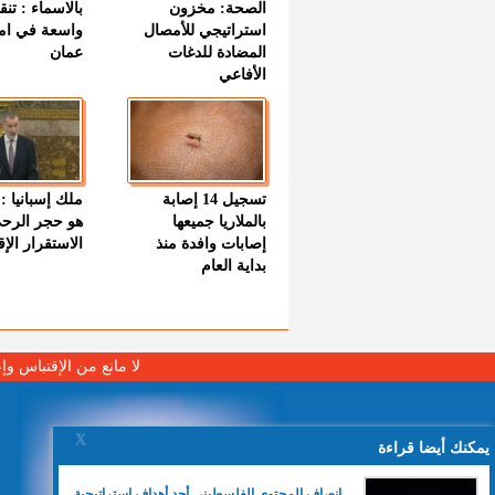
الصحة: مخزون
بالاسماء : تنق
استراتيجي للأمصال
واسعة في اما
المضادة للدغات
عمان
الأفاعي
تسجيل 14 إصابة
ملك إسبانيا : 
بالملاريا جميعها
هو حجر الرح
إصابات وافدة منذ
الاستقرار الإ
بداية العام
لا مانع من الإقتباس وإ
X
يمكنك أيضا قراءة
إنصاف المحتوى الفلسطيني أحد أهداف استراتيجية