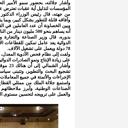
وأشار جلالته، بحضور سمو الأمير الحس
المؤسسات لتذليل أية عقبات تعترض عم
من جهته، قال رئيس الوزراء الدكتور 
وآفاقه قابلة للتطور بشكل كبير، وبما
أنه يساهم بنحو 500 مليون دينار من الناتج الإجمالي المحلي.
بدوره، قال وزير الصناعة والتجارة 
الدوائية يعد عامل تمكين للقطاعات ال
78 دولة ويعمل على تشغيل الآلاف.
ولفت إلى نظام فحص الأدوية المعدل، 
على زيادة الإنتاج ونمو الصادرات الدوائي
وأشار ا
تشجيع البحث والتطوير، وتتبنى سياس
الإجراءات والأتمتة في جميع المعاملات.
واستمع جلالة الملك من ممثلي القطا
الصناعات الوطنية، وأبرز ملاحظاتهم ا
والعمل على ترويجه لتحسين مستوى ال