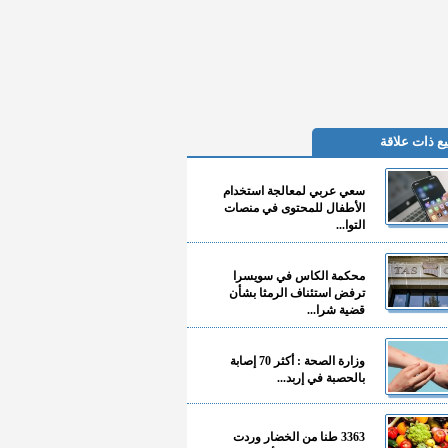
ع ذات علاقة
سعي عربي لمعالجة استخدام
الأطفال للمحتوى في منصات
التوا...
محكمة الكاس في سويسرا
ترفض استئناف الرمثا بشأن
قضية شرا...
وزارة الصحة : أكثر 70 إصابة
بالحصبة في إربد...
3363 طنا من الخضار وردت