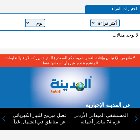
اختيارات القراء
لا يوجد مقالات
لا مانع من الإقتباس وإعادة النشر شريط ذكر المصدر ( المدينة نيوز ) - الآراء والتعليقات
المنشورة تعبر عن رأي أصحابها فقط
عن المدينة الإخبارية
المستشفى الميداني الأردني
فصل مبرمج للتيار الكهربائي
المدينة الإخبارية صحيفة الكترونية شاملة تابعة لشركة قنوات البث
غزة 74 يباشر أعماله
عن مناطق في الشمال غداً
الاردنية تنقل الاخبار المحلية الأردنية وأخبار فلسطين وأبرز الأخبار
العربية والدولية لحظة حدوثها بمهنية رفيعة ليكون العالم بما يجري
فيه وحوله بين يديكم بالكلمة والصورة من مصادرها الحقيقية.