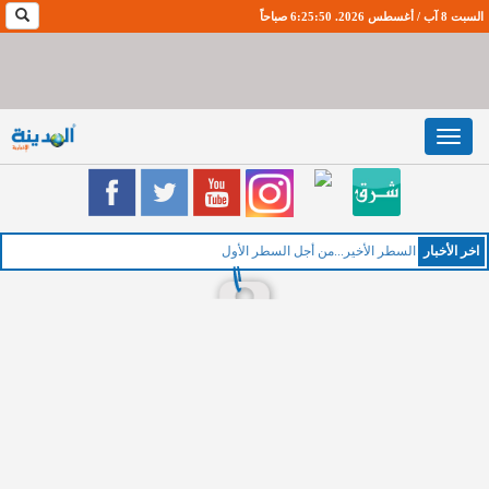
السبت 8 آب / أغسطس 2026. 6:25:51 صباحاً
Toggle
navigation
اخر اﻷخبار
السطر الأخير...من أجل السطر الأول