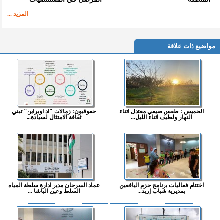
المزيد ...
مواضيع ذات علاقة
الخميس : طقس صيفي معتدل اثناء
حقوقيون: زمالات "اد اوبراين" تبني
النهار ولطيف اثناء الليل...
ثقافة الامتثال لسيادة...
اختتام فعاليات برنامج حزم اليافعين
عماد السرحان مدير ادارة سلطة المياه
بمديرية شباب إربد...
السلط وعين الباشا ...