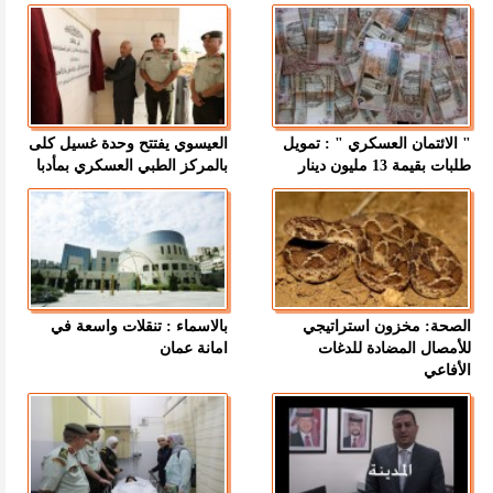
" الائتمان العسكري " : تمويل
العيسوي يفتتح وحدة غسيل كلى
طلبات بقيمة 13 مليون دينار
بالمركز الطبي العسكري بمأدبا
الصحة: مخزون استراتيجي
بالاسماء : تنقلات واسعة في
للأمصال المضادة للدغات
امانة عمان
الأفاعي