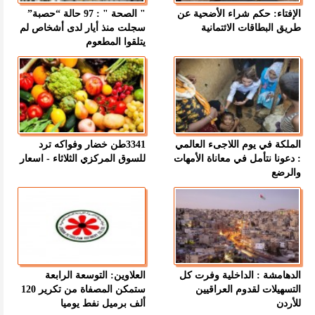
الإفتاء: حكم شراء الأضحية عن
" الصحة " : 97 حالة “حصبة”
طريق البطاقات الائتمانية
سجلت منذ أيار لدى أشخاص لم
يتلقوا المطعوم
الملكة في يوم اللاجىء العالمي
3341طن خضار وفواكه ترد
: دعونا نتأمل في معاناة الأمهات
للسوق المركزي الثلاثاء - اسعار
والرضع
الدهامشة : الداخلية وفرت كل
العلاوين: التوسعة الرابعة
التسهيلات لقدوم العراقيين
ستمكن المصفاة من تكرير 120
للأردن
ألف برميل نفط يوميا