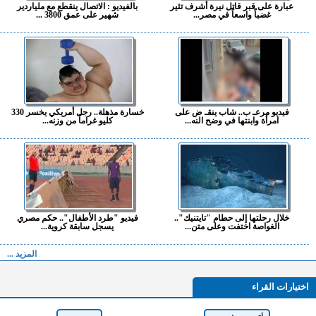
عبارة على قبر قاتل نيرة أشرف تثير
بالفيديو : الاتصال ينقطع مع ملياردير
غضباً واسعاً في مصر...
شهير على عمق 3800 ...
فيديو مرعـ ب.. شاب ينقـ ض على
خسارة مذهلة.. رجل أمريكي يخسر 330
امرأة وابنتها في وضح النه...
كليو غراماً من وزنه...
خلال رحلتها إلى حطام "تايتنيك"..
فيديو "طرد الأطفال".. حكم مصري
الغواصة اختفت وعلى متن...
يسجل سابقة كروية...
المزيد ...
اختيارات القراء