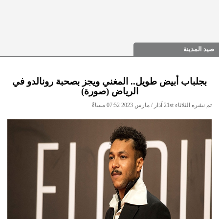
صيد المدينة
بجلباب أبيض طويل.. المغني ويجز بصحبة رونالدو في
الرياض (صورة)
تم نشره الثلاثاء 21st آذار / مارس 2023 07:52 مساءً