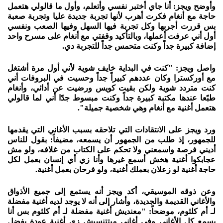
وأوضح ويجز: أنا جاي أختبر نفسي وأتعلم، وأول ما قالولي هتعمل
حاجة مع أنغام فكرت أهرب لأنها تجربة جديدة عليا وتجربة صعبة
بس قررت أجربها وكل تجربة فيها السهل وفيها الصعب ونفسي
أول أني عرفت أعملها، وبالتأكيد وقفتي مع أنغام على مسرح واحد
إضافة كبيرة جداً وكنت متحمس جداً للتجربة دي.
واصل ويجز: "كنت في البداية خايف شوية لأني أول مرة أشتغل
مع أوركسترا وكان عددهم كبيراً جداً وحسيت في البروفات أني
كنت متردد شوية ولكن بقيت كويس ورضيت عن أدائي، وأنغام
طبًعا عندها مكتبة كبيرة جداً وكنت مبسوط جدًا أني لما قالولي
هتعمل أغنية مع أنغام وهي شخصية جميلة".
ورد ويجز على الانتقادات التي تلاحقه بسبب الأغاني التي يقدمها
للجمهور، إذ طلب من الجمهور أن يسمعه، مضيفاً: بقول للناس
أديني فرصة واسمعني ولا تحكم على الكتاب من غلافه، ولو مش
عجابكوا أغنية هخش أسمع غيرها وأنا زي أي إنسان بعمل لكل
حاجة أغنية لو زعلان بعملك أغنية، ولو فرحان بعمل أغنية.
وعن ذوقه الموسيقي، أكد ويجز أنه يستمع إلى جميع الأذواق
والأغاني القديمة والجديدة، وأشار إلى أنه لا يوجد لديه أغنية مفضلة
لـ أم كلثوم، موضحاً: "معنديش أغنية مفضلة لـ أم كلثوم بس أنا
بسمع كل الأغاني وفي أغاني مبتتنسيش زي أغنية عودة بفضل