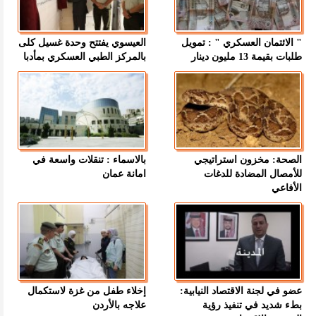
" الائتمان العسكري " : تمويل
العيسوي يفتتح وحدة غسيل كلى
طلبات بقيمة 13 مليون دينار
بالمركز الطبي العسكري بمأدبا
الصحة: مخزون استراتيجي
بالاسماء : تنقلات واسعة في
للأمصال المضادة للدغات
امانة عمان
الأفاعي
عضو في لجنة الاقتصاد النيابية:
إخلاء طفل من غزة لاستكمال
بطء شديد في تنفيذ رؤية
علاجه بالأردن