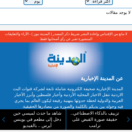
لا يوجد مقالات
لا مانع من الإقتباس وإعادة النشر شريط ذكر المصدر ( المدينة نيوز ) - الآراء والتعليقات
المنشورة تعبر عن رأي أصحابها فقط
عن المدينة الإخبارية
المدينة الإخبارية صحيفة الكترونية شاملة تابعة لشركة قنوات البث
الاردنية تنقل الاخبار المحلية الأردنية وأخبار فلسطين وأبرز الأخبار
العربية والدولية لحظة حدوثها بمهنية رفيعة ليكون العالم بما يجري
فيه وحوله بين يديكم بالكلمة والصورة من مصادرها الحقيقية.
تزييف بالذكاء الاصطناعي..
شاهد ما حدث لميسي حين
عن الشركة
حقيقة صورة القبض على
دخل إلى مطعم في بوينس
ترامب
أيرس .. بالفيديو
اتصل بنا