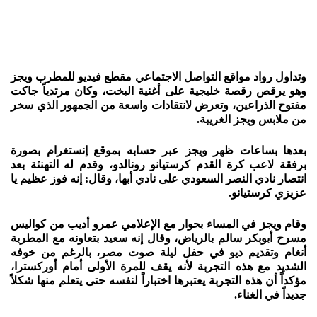
وتداول رواد مواقع التواصل الاجتماعي مقطع فيديو للمطرب ويجز
وهو يرقص رقصة خليجية على أغنية البخت، وكان مرتدياً جاكت
مفتوح الذراعين، وتعرض لانتقادات واسعة من الجمهور الذي سخر
من ملابس ويجز الغريبة.
بعدها بساعات ظهر ويجز عبر حسابه بموقع إنستغرام بصورة
برفقة لاعب كرة القدم كرستيانو رونالدو، وقدم له التهنئة بعد
انتصار نادي النصر السعودي على نادي أبها، وقال: إنه فوز عظيم يا
عزيزي كرستيانو.
وقام ويجز في المساء بحوار مع الإعلامي عمرو أديب من كواليس
مسرح أبوبكر سالم بالرياض، وقال إنه سعيد بتعاونه مع المطربة
أنغام وتقديم ديو في حفل ليلة صوت مصر، بالرغم من خوفه
الشديد مع هذه التجربة لأنه يقف للمرة الأولى أمام أوركسترا،
مؤكداً أن هذه التجربة يعتبرها اختباراً لنفسه حتى يتعلم منها شكلاً
جديداً في الغناء.