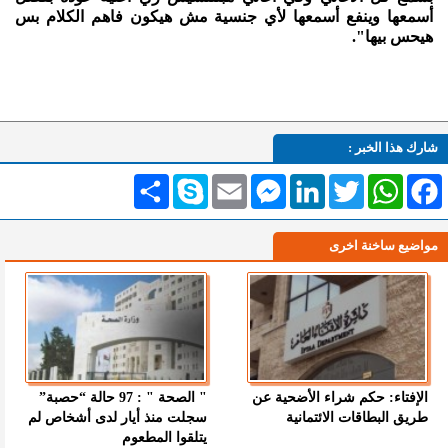
أسمعها وينفع أسمعها لأي جنسية مش هيكون فاهم الكلام بس
هيحس بيها".
شارك هذا الخبر :
Facebook
WhatsApp
Twitter
LinkedIn
Messenger
Email
Skype
انشر
مواضيع ساخنة اخرى
الإفتاء: حكم شراء الأضحية عن
" الصحة " : 97 حالة “حصبة”
طريق البطاقات الائتمانية
سجلت منذ أيار لدى أشخاص لم
يتلقوا المطعوم