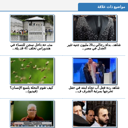
مواضيع ذات علاقة
شاهد.. بدلة رجالي بـ20 مليون جنيه تثير
مذبـ حة داخل سجن للنساء في
الجدل في مصر...
هندوراس تخلف 41 قتـ يلة...
شاهد ردة فعل أب تجاه ابنته في حفل
كيف تقوم النحلة بلسع الإنسان؟
تخرجها بمرتبة الشرف ف...
(فيديو)...