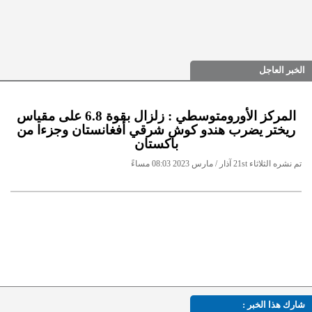
الخبر العاجل
المركز الأورومتوسطي : زلزال بقوة 6.8 على مقياس
ريختر يضرب هندو كوش شرقي أفغانستان وجزءا من
باكستان
تم نشره الثلاثاء 21st آذار / مارس 2023 08:03 مساءً
شارك هذا الخبر :