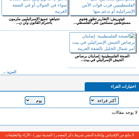
غوتيريش: التقارير تظهر هجوم
نتنياهو: جميع الإسرائيليين ملزمون
مستوطنين مسلحين على الفلسطي...
باحترام القانون ولن ن...
الصحة الفلسطينية: إصابتان برصاص
الجيش الإسرائيلي في بيت...
المزيد ...
اختيارات القراء
لا يوجد مقالات
لا مانع من الإقتباس وإعادة النشر شريط ذكر المصدر ( المدينة نيوز ) - الآراء والتعليقات