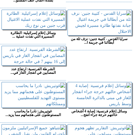
بشدة أعمال عنف المستو...
وسائل إعلام إسرائيلية: الطائرة
المسيرة التي نفذت عملية ...
سرايا القدس - كتيبة جنين: نزف ثلة من
أبطالنا في جريمة ا...
الشرطة الفرنسية: ارتفاع عدد
المصابين في انفجار الغاز في...
وسائل إعلام فرنسية: إصابة 4 أشخاص
غوتيريش: نادرا ما يحاسب
حالتهم حرجة جراء انفج...
المستوطنون على هجماتهم مما يزيد...