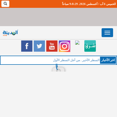
الخميس 6 آب / أغسطس 2026. 9:8:30 صباحاً
Toggle
navigation
اخر اﻷخبار
السطر الأخير...من أجل السطر الأول