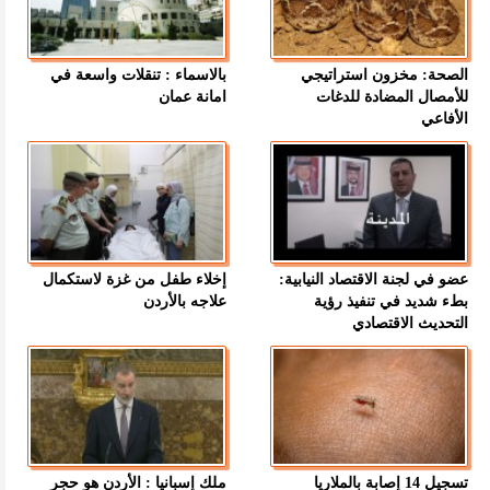
الصحة: مخزون استراتيجي
بالاسماء : تنقلات واسعة في
للأمصال المضادة للدغات
امانة عمان
الأفاعي
عضو في لجنة الاقتصاد النيابية:
إخلاء طفل من غزة لاستكمال
بطء شديد في تنفيذ رؤية
علاجه بالأردن
التحديث الاقتصادي
تسجيل 14 إصابة بالملاريا
ملك إسبانيا : الأردن هو حجر