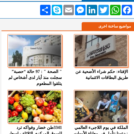
Facebook
WhatsApp
Twitter
LinkedIn
Messenger
Email
Skype
انشر
مواضيع ساخنة اخرى
الإفتاء: حكم شراء الأضحية عن
" الصحة " : 97 حالة “حصبة”
طريق البطاقات الائتمانية
سجلت منذ أيار لدى أشخاص لم
يتلقوا المطعوم
الملكة في يوم اللاجىء العالمي
3341طن خضار وفواكه ترد
: دعونا نتأمل في معاناة الأمهات
للسوق المركزي الثلاثاء - اسعار