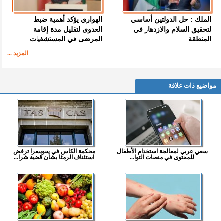
الملك : حل الدولتين أساسي
الهواري يؤكد أهمية ضبط
لتحقيق السلام والازدهار في
العدوى لتقليل مدة إقامة
المنطقة
المرضى في المستشفيات
المزيد ...
مواضيع ذات علاقة
سعي عربي لمعالجة استخدام الأطفال
محكمة الكاس في سويسرا ترفض
للمحتوى في منصات التوا...
استئناف الرمثا بشأن قضية شرا...