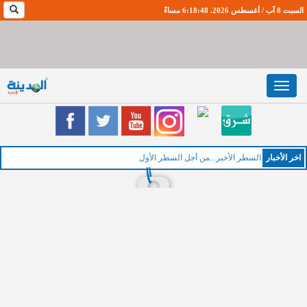
السبت 8 آب / أغسطس 2026. 6:18:49 مساءً
Toggle
navigation
اخر اﻷخبار
السطر الأخير...من أجل السطر الأول