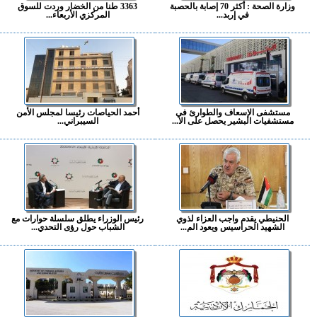
وزارة الصحة : أكثر 70 إصابة بالحصبة
3363 طنا من الخضار وردت للسوق
في إربد...
المركزي الأربعاء...
مستشفى الإسعاف والطوارئ في
أحمد الحياصات رئيسا لمجلس الأمن
مستشفيات البشير يحصل على الا...
السيبراني...
الحنيطي يقدم واجب العزاء لذوي
رئيس الوزراء يطلق سلسلة حوارات مع
الشهيد الحراسيس ويعود الم...
الشباب حول رؤى التحدي...