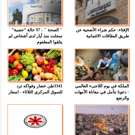
الإفتاء: حكم شراء الأضحية عن
" الصحة " : 97 حالة “حصبة”
طريق البطاقات الائتمانية
سجلت منذ أيار لدى أشخاص لم
يتلقوا المطعوم
الملكة في يوم اللاجىء العالمي
3341طن خضار وفواكه ترد
: دعونا نتأمل في معاناة الأمهات
للسوق المركزي الثلاثاء - اسعار
والرضع