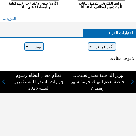
رابط إلكتروني لتدقيق بيانات
الأردن يدين الاعتداءات الإسرائيلية
المتقدمين لوظائف الفئة الثا...
والمصادقة على بناء أ...
المزيد ...
اختيارات القراء
لا يوجد مقالات
وزير الداخلية يصدر تعليمات
نظام معدل لنظام رسوم
لا مانع من الإقتباس وإعادة النشر شريط ذكر المصدر ( المدينة نيوز ) - الآراء والتعليقات
خاصة بعدم انتهاك حرمة شهر
جوازات السفر للمستثمرين
المنشورة تعبر عن رأي أصحابها فقط
رمضان
لسنة 2023
عن المدينة الإخبارية