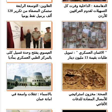
الدهامشة : الداخلية وفرت كل
العلاوين: التوسعة الرابعة
التسهيلات لقدوم العراقيين
ستمكن المصفاة من تكرير 120
للأردن
ألف برميل نفط يوميا
" الائتمان العسكري " : تمويل
العيسوي يفتتح وحدة غسيل كلى
طلبات بقيمة 13 مليون دينار
بالمركز الطبي العسكري بمأدبا
الصحة: مخزون استراتيجي
بالاسماء : تنقلات واسعة في
للأمصال المضادة للدغات
امانة عمان
الأفاعي