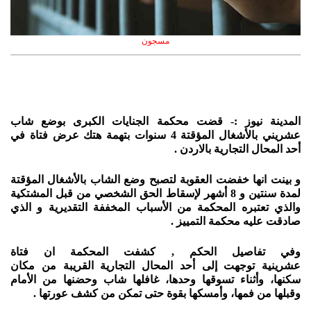
مسجون
المدينة نيوز :- قضت محكمة الجنايات الكبرى بوضع شاب
عشريني بالأشغال المؤقتة 4 سنوات بتهمة هتك عرض فتاة في
أحد المحال التجارية بالاردن .
و بينت انها خفضت العقوبة لتصبح وضع الشاب بالأشغال المؤقتة
لمدة سنتين و 8 أشهر لإسقاط الحق الشخصي من قبل المشتكية
والذي تعتبره المحكمة من الأسباب المخففة التقديرية و الذي
صادقت عليه محكمة التمييز .
وفي تفاصيل الحكم , كشفت المحكمة ان فتاة
عشرينية توجهت إلى أحد المحال التجارية القريبة من مكان
سكنها، وأثناء تسوقها وحدها، غافلها شاب وحضنها من الأمام
وقبلها من فمها، وأمسكها بقوة حتى تمكن من كشف عورتها .