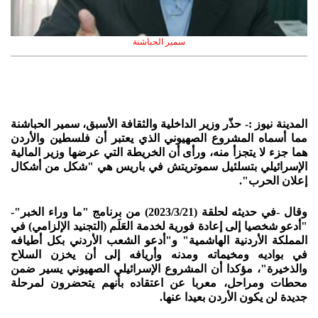
سمير الحباشنة
المدينة نيوز :- حذّر وزير الداخلية والثقافة الأسبق، سمير الحباشنة
مما أسماه المشروع الصهيوني الذي يعتبر أن فلسطين والأردن
هما جزء لا يتجزأ منه، ورأى أن الخريطة التي عرضها وزير المالية
الإسرائيلي بتسلئيل سموتريتش في باريس هي "شكل من أشكال
إعلان الحرب".
وقال -في حديثه لحلقة (2023/3/21) من برنامج "ما وراء الخبر"-
"أدعو شخصيا إلى إعادة فورية لخدمة العَلَم (التجنيد الإلزامي) في
المملكة الأردنية الهاشمية" و"أدعو الشعب الأردني بكل أطيافه
في بواديه ومخيماته ومدنه وأريافه إلى أن يخزن السلاح
والذخيرة"، مؤكدا أن المشروع الإسرائيلي الصهيوني يسير ضمن
محطات ومراحل، معربا عن اعتقاده بأنهم يتحضرون لمرحلة
جديدة لن يكون الأردن بعيدا عنها.