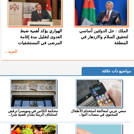
الملك : حل الدولتين أساسي
الهواري يؤكد أهمية ضبط
لتحقيق السلام والازدهار في
العدوى لتقليل مدة إقامة
المنطقة
المرضى في المستشفيات
المزيد ...
مواضيع ذات علاقة
سعي عربي لمعالجة استخدام الأطفال
محكمة الكاس في سويسرا ترفض
للمحتوى في منصات التوا...
استئناف الرمثا بشأن قضية شرا...