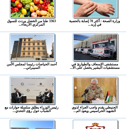
وزارة الصحة : أكثر 70 إصابة بالحصبة
3363 طنا من الخضار وردت للسوق
في إربد...
المركزي الأربعاء...
مستشفى الإسعاف والطوارئ في
أحمد الحياصات رئيسا لمجلس الأمن
مستشفيات البشير يحصل على الا...
السيبراني...
الحنيطي يقدم واجب العزاء لذوي
رئيس الوزراء يطلق سلسلة حوارات مع
الشهيد الحراسيس ويعود الم...
الشباب حول رؤى التحدي...