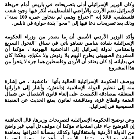
وكان الوزير الإسرائيلي أدلى بتصريحات في باريس أمام خريطة
لإسرائيل تضم الأردن والأراضي الفلسطينية، أنكر فيها وجود شعب
فلسطيني، قائلا إنه "اختراع وهمي لم يتجاوز عمره 100 سنة"،
وذلك بعد تصريحات دعا فيها إلى "محو" بلدة حوارة في نابلس.
وأكد الوزير الأردني الأسبق أن ما يصدر من وزراء الحكومة
الإسرائيلية بقيادة بنيامين نتنياهو يأتي في سياق "التحول السريع
والمتنامي لدولة إسرائيل إلى الداعشية اليهودية"، مؤكدا أن
المشروع الصهيوني يطرح اليوم بلا رتوش ولا مكياج، وهكذا كان
في بداياته، إذ كان يعتقد أن الأردن وفلسطين هما جزء لا يتجزأ من
هذا المشروع.
ووصف الحكومة الإسرائيلية الحالية بأنها "داعشية"، في إشارة
منه إلى تنظيم الدولة الإسلامية (داعش)، وأشار إلى قراراتها
المتعلقة بمصادقة الكنيست على إلغاء قانون الانفصال عن شمال
الضفة وقطاع غزة، ومناقشته لقانون يمنع الحديث عن العقيدة
المسيحية في إسرائيل.
وعن توضيح الحكومة الإسرائيلية لتصريحات وزيرها، قال الحباشنة
إن التوضيح جاء على استحياء، مؤكدا أن موقف تل أبيب غير واضح
من الدولة الأردنية واستقلاليتها وكذلك بمسألة اعترافها بمعاهدة
السلام مع الأردن، و"على الأردن أن يأخذ على محمل الجد ما