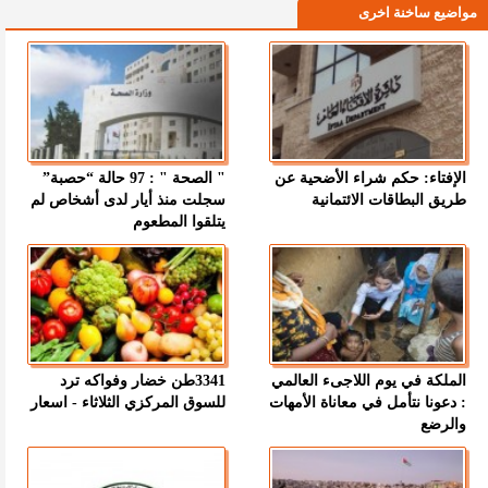
مواضيع ساخنة اخرى
الإفتاء: حكم شراء الأضحية عن
" الصحة " : 97 حالة “حصبة”
طريق البطاقات الائتمانية
سجلت منذ أيار لدى أشخاص لم
يتلقوا المطعوم
الملكة في يوم اللاجىء العالمي
3341طن خضار وفواكه ترد
: دعونا نتأمل في معاناة الأمهات
للسوق المركزي الثلاثاء - اسعار
والرضع