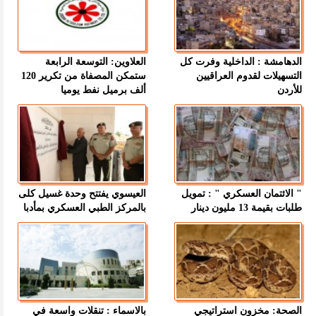
الدهامشة : الداخلية وفرت كل
العلاوين: التوسعة الرابعة
التسهيلات لقدوم العراقيين
ستمكن المصفاة من تكرير 120
للأردن
ألف برميل نفط يوميا
" الائتمان العسكري " : تمويل
العيسوي يفتتح وحدة غسيل كلى
طلبات بقيمة 13 مليون دينار
بالمركز الطبي العسكري بمأدبا
الصحة: مخزون استراتيجي
بالاسماء : تنقلات واسعة في