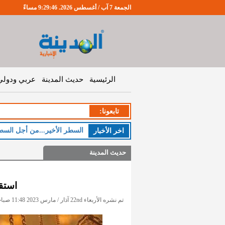
الجمعة 7 آب / أغسطس 2026. 9:29:46 مساءً
الرئيسية
حديث المدينة
عربي ودولي
تابعونا:
السطر الأخير...من أجل السط
اخر اﻷخبار
حديث المدينة
استقر
تم نشره الأربعاء 22nd آذار / مارس 2023 11:48 صباحاً