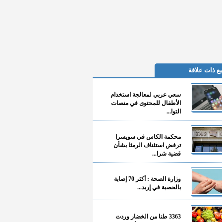
ع ذات علاقة
سعي عربي لمعالجة استخدام
الأطفال للمحتوى في منصات
التوا...
محكمة الكاس في سويسرا
ترفض استئناف الرمثا بشأن
قضية شرا...
وزارة الصحة : أكثر 70 إصابة
بالحصبة في إربد...
3363 طنا من الخضار وردت