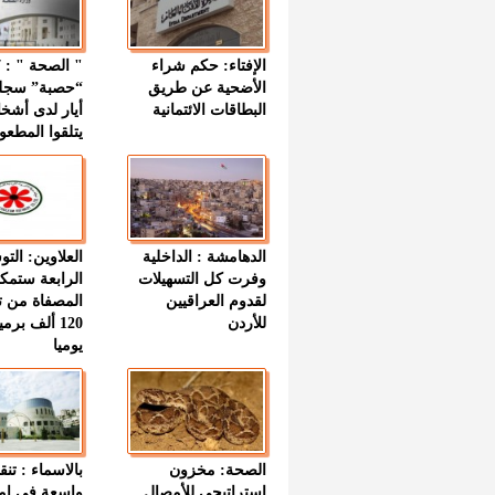
الإفتاء: حكم شراء
الأضحية عن طريق
“حصبة” سجل
البطاقات الائتمانية
أيار لدى أشخ
يتلقوا المطعو
الدهامشة : الداخلية
العلاوين: الت
وفرت كل التسهيلات
الرابعة ستمك
لقدوم العراقيين
المصفاة من ت
للأردن
120 ألف بر
يوميا
الصحة: مخزون
بالاسماء : تنق
استراتيجي للأمصال
واسعة في اما