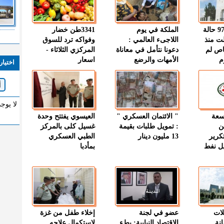
" الصحة " : 97 حالة
الملكة في يوم
3341طن خضار
ت منذ
اللاجىء العالمي :
وفواكه ترد للسوق
اص لم
دعونا نتأمل في معاناة
المركزي الثلاثاء -
م
الأمهات والرضع
اسعار
اختيار
لا يوج
وسعة
" الائتمان العسكري "
العيسوي يفتتح وحدة
ن
: تمويل طلبات بقيمة
غسيل كلى بالمركز
كرير
13 مليون دينار
الطبي العسكري
ميل نفط
بمأدبا
لات
عضو في لجنة
إخلاء طفل من غزة
نة
الاقتصاد النيابية: بطء
لاستكمال علاجه