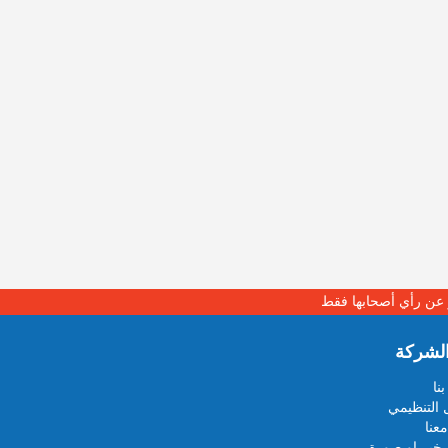
بر عن رأي أصحابها فقط
لشركة
نا
 التنظيمي
عنا
خبر او صورة