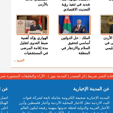
شديد في تنفيذ رؤية
بالأردن
التحديث الاقتصادي
الأردن
الملك : حل الدولتين
الهواري يؤكد أهمية
ى في
أساسي لتحقيق
ضبط العدوى لتقليل
قليمي
السلام والازدهار في
مدة إقامة المرضى
المنطقة
في المستشفيات
المزيد ...
عادة النشر شريط ذكر المصدر ( المدينة نيوز ) - الآراء والتعليقات المنشورة تع
عن المدينة الإخبارية
عن ا
المدينة الإخبارية صحيفة الكترونية شاملة تابعة لشركة قنوات
اتصل ب
البث الاردنية تنقل الاخبار المحلية الأردنية وأخبار فلسطين وأبرز
الهيكل
الأخبار العربية والدولية لحظة حدوثها بمهنية رفيعة ليكون العالم
اعلن م
بما يجري فيه وحوله بين يديكم بالكلمة والصورة من مصادرها
ارسل 