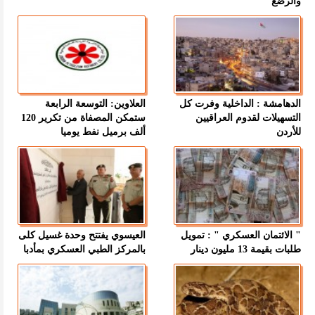
والرضع
الدهامشة : الداخلية وفرت كل
العلاوين: التوسعة الرابعة
التسهيلات لقدوم العراقيين
ستمكن المصفاة من تكرير 120
للأردن
ألف برميل نفط يوميا
" الائتمان العسكري " : تمويل
العيسوي يفتتح وحدة غسيل كلى
طلبات بقيمة 13 مليون دينار
بالمركز الطبي العسكري بمأدبا