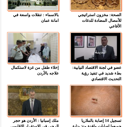
الصحة: مخزون استراتيجي
بالاسماء : تنقلات واسعة في
للأمصال المضادة للدغات
امانة عمان
الأفاعي
عضو في لجنة الاقتصاد النيابية:
إخلاء طفل من غزة لاستكمال
بطء شديد في تنفيذ رؤية
علاجه بالأردن
التحديث الاقتصادي
تسجيل 14 إصابة بالملاريا
ملك إسبانيا : الأردن هو حجر
جميعها إصابات وافدة منذ بداية
الرحى في الاستقرار الإقليمي