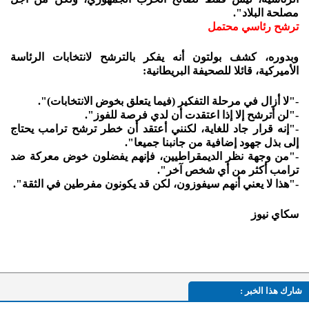
مصلحة البلاد".
ترشح رئاسي محتمل
وبدوره، كشف بولتون أنه يفكر بالترشح لانتخابات الرئاسة
الأميركية، قائلا للصحيفة البريطانية:
-"لا أزال في مرحلة التفكير (فيما يتعلق بخوض الانتخابات)".
-"لن أترشح إلا إذا اعتقدت أن لدي فرصة للفوز".
-"إنه قرار جاد للغاية، لكنني أعتقد أن خطر ترشح ترامب يحتاج
إلى بذل جهود إضافية من جانبنا جميعا".
-"من وجهة نظر الديمقراطيين، فإنهم يفضلون خوض معركة ضد
ترامب أكثر من أي شخص آخر".
-"هذا لا يعني أنهم سيفوزون، لكن قد يكونون مفرطين في الثقة".
سكاي نيوز
شارك هذا الخبر :