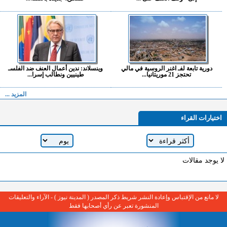
دورية تابعة لفـ اغنر الروسية في مالي
وينسلاند: ندين أعمال العنف ضد الفلسـ
تحتجز 21 موريتانيا...
طينيين ونطالب إسرا...
المزيد ...
اختيارات القراء
لا يوجد مقالات
لا مانع من الإقتباس وإعادة النشر شريط ذكر المصدر ( المدينة نيوز ) - الآراء والتعليقات
المنشورة تعبر عن رأي أصحابها فقط