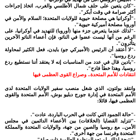
-"كان يتعين على حلف شمال الأطلسي والغرب، اتخاذ إجراءات
أكثر صرامة في وقت أبكر".
-"أوكرانيا هي مصلحة حيوية للولايات المتحدة؛ السلام والأمن في
أوروبا مصلحة أميركية حيوية".
-"لذلك عندما يتعرض جزء منها (أوروبا) للتهديد في أوكرانيا، على
الرغم من أنها ليست عضوا في الناتو، فإن أعضاء الناتو الآخرين
يتأثرون".
-"لا أعتقد أن الرئيس (الأميركي جو) بايدن، فعل الكثير لمحاولة
ردع روسيا".
-"بادين قال في عدد من المناسبات إنه لا يعتقد أننا نستطيع ردع
روسيا، وهذا خطأ فادح".
انتقادات للأمم المتحدة.. وصراع القوى العظمى فيها
وانتقد بولتون، الذي شغل منصب سفير الولايات المتحدة لدى
الأمم المتحدة في إدارة جورج دبليو بوش، الأمم المتحدة والقوى
العظمى فيها، قائلا:
-"حالة الجمود التي كانت في الحرب الباردة، عادت".
-"تتزايد القضايا (الخلافات) بين الأعضاء الدائمين في مجلس
الأمن.. مع روسيا والصين من جهة، والولايات المتحدة والمملكة
المتحدة وفرنسا من جهة أخرى".
-"نتيجة لذلك، لم تعد المنظمة العالمية ذات صلة".