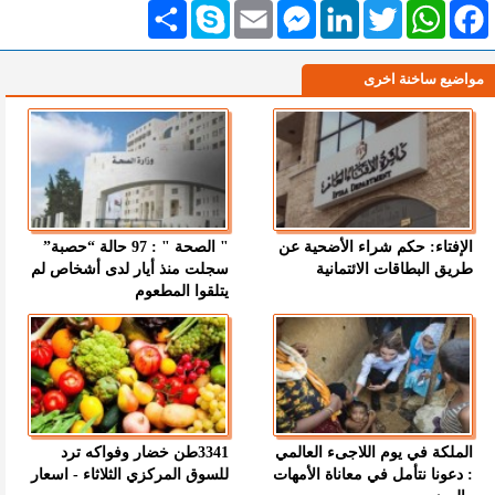
Facebook
WhatsApp
Twitter
LinkedIn
Messenger
Email
Skype
انشر
مواضيع ساخنة اخرى
الإفتاء: حكم شراء الأضحية عن
" الصحة " : 97 حالة “حصبة”
طريق البطاقات الائتمانية
سجلت منذ أيار لدى أشخاص لم
يتلقوا المطعوم
الملكة في يوم اللاجىء العالمي
3341طن خضار وفواكه ترد
: دعونا نتأمل في معاناة الأمهات
للسوق المركزي الثلاثاء - اسعار