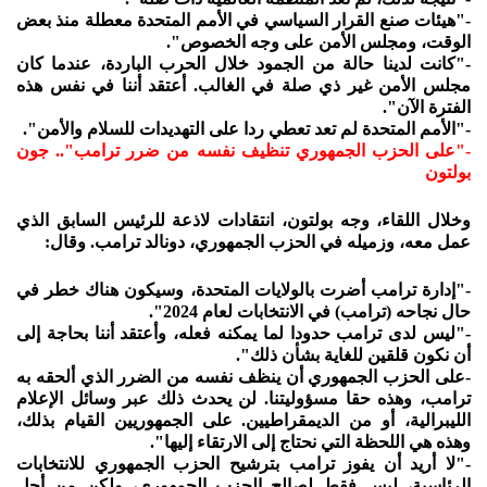
-"هيئات صنع القرار السياسي في الأمم المتحدة معطلة منذ بعض
الوقت، ومجلس الأمن على وجه الخصوص".
-"كانت لدينا حالة من الجمود خلال الحرب الباردة، عندما كان
مجلس الأمن غير ذي صلة في الغالب. أعتقد أننا في نفس هذه
الفترة الآن".
-"الأمم المتحدة لم تعد تعطي ردا على التهديدات للسلام والأمن".
-"على الحزب الجمهوري تنظيف نفسه من ضرر ترامب".. جون
بولتون
وخلال اللقاء، وجه بولتون، انتقادات لاذعة للرئيس السابق الذي
عمل معه، وزميله في الحزب الجمهوري، دونالد ترامب. وقال:
-"إدارة ترامب أضرت بالولايات المتحدة، وسيكون هناك خطر في
حال نجاحه (ترامب) في الانتخابات لعام 2024".
-"ليس لدى ترامب حدودا لما يمكنه فعله، وأعتقد أننا بحاجة إلى
أن نكون قلقين للغاية بشأن ذلك".
-على الحزب الجمهوري أن ينظف نفسه من الضرر الذي ألحقه به
ترامب، وهذه حقا مسؤوليتنا. لن يحدث ذلك عبر وسائل الإعلام
الليبرالية، أو من الديمقراطيين. على الجمهوريين القيام بذلك،
وهذه هي اللحظة التي نحتاج إلى الارتقاء إليها".
-"لا أريد أن يفوز ترامب بترشيح الحزب الجمهوري للانتخابات
الرئاسية، ليس فقط لصالح الحزب الجمهوري، ولكن من أجل