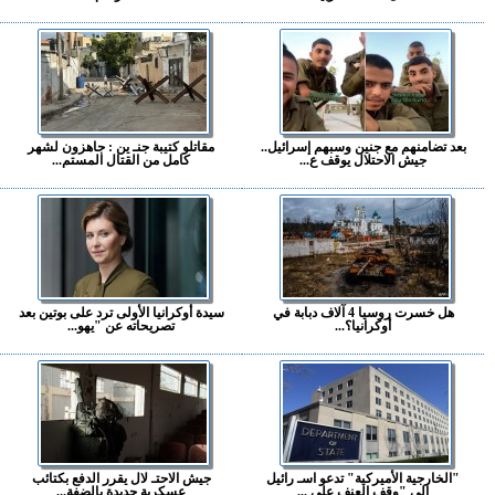
بعد تضامنهم مع جنين وسبهم إسرائيل..
مقاتلو كتيبة جنـ ين : جاهزون لشهر
جيش الاحتلال يوقف ع...
كامل من القتال المستم...
هل خسرت روسيا 4 آلاف دبابة في
سيدة أوكرانيا الأولى ترد على بوتين بعد
أوكرانيا؟...
تصريحاته عن "يهو...
"الخارجية الأميركية" تدعو اسـ رائيل
جيش الاحتـ لال يقرر الدفع بكتائب
إلى "وقف العنف على ...
عسكرية جديدة بالضفة...