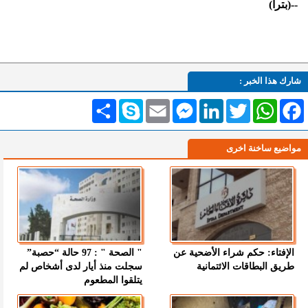
--(بترا)
شارك هذا الخبر :
Facebook
WhatsApp
Twitter
LinkedIn
Messenger
Email
Skype
انشر
مواضيع ساخنة اخرى
الإفتاء: حكم شراء الأضحية عن
" الصحة " : 97 حالة “حصبة”
طريق البطاقات الائتمانية
سجلت منذ أيار لدى أشخاص لم
يتلقوا المطعوم