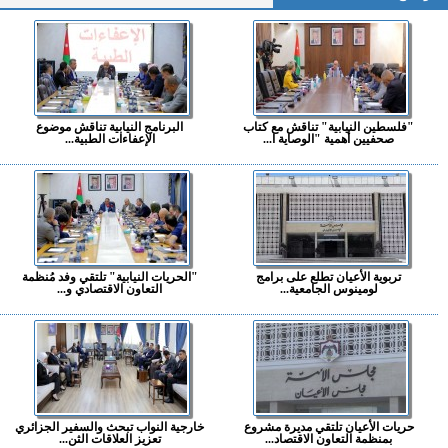
"فلسطين النيابية" تناقش مع كتاب
البرنامج النيابية تناقش موضوع
صحفيين أهمية "الوصاية ا...
الإعفاءات الطبية...
تربوية الأعيان تطلع على برامج
"الحريات النيابية" تلتقي وفد مُنظمة
لومينوس الجامعية...
التعاون الاقتصادي و...
حريات الأعيان تلتقي مديرة مشروع
خارجية النواب تبحث والسفير الجزائري
بمنظمة التعاون الاقتصاد...
تعزيز العلاقات الثن...