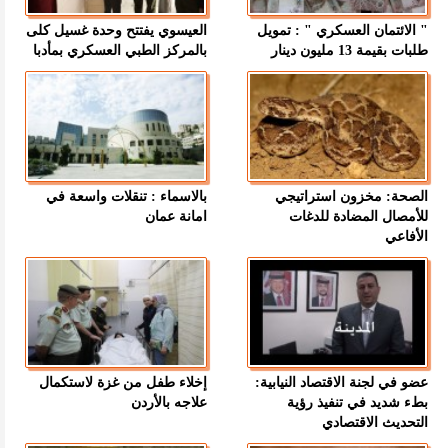
" الائتمان العسكري " : تمويل
العيسوي يفتتح وحدة غسيل كلى
طلبات بقيمة 13 مليون دينار
بالمركز الطبي العسكري بمأدبا
الصحة: مخزون استراتيجي
بالاسماء : تنقلات واسعة في
للأمصال المضادة للدغات
امانة عمان
الأفاعي
عضو في لجنة الاقتصاد النيابية:
إخلاء طفل من غزة لاستكمال
بطء شديد في تنفيذ رؤية
علاجه بالأردن
التحديث الاقتصادي