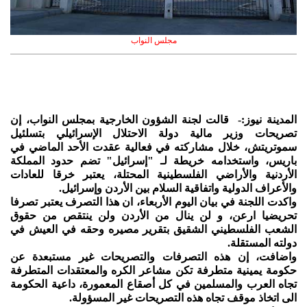
مجلس النواب
المدينة نيوز:- قالت لجنة الشؤون الخارجية بمجلس النواب، إن
تصريحات وزير مالية دولة الاحتلال الإسرائيلي بتسلئيل
سموتريتش، خلال مشاركته في فعالية عقدت الأحد الماضي في
باريس، واستخدامه خريطة لـ "إسرائيل" تضم حدود المملكة
الأردنية والأراضي الفلسطينية المحتلة، يعتبر خرقا للعادات
والأعراف الدولية واتفاقية السلام بين الأردن وإسرائيل.
واكدت اللجنة في بيان اليوم الأربعاء، ان هذا التصرف يعتبر تصرفا
تحريضيا ارعن، و لن ينال من الأردن ولن ينتقص من حقوق
الشعب الفلسطيني الشقيق بتقرير مصيره وحقه في العيش في
دولته المستقلة.
واضافت، إن هذه التصرفات والتصريحات غير مستبعدة عن
حكومة يمينية متطرفة تكن مشاعر الكره والمعتقدات المتطرفة
تجاه العرب والمسلمين في كل أصقاع المعمورة، داعية الحكومة
الى اتخاذ موقف تجاه هذه التصريحات غير المسؤولة.