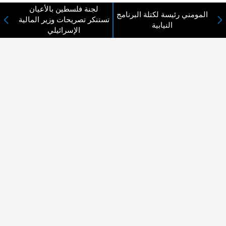
لا يوجد مقالات
لجنة فلسطين بالأعيان
المومني رئيسة لكتلة البرنامج
تستنكر تصريحات وزير المالية
النيابية
الإسرائيلي
لا مانع من الإقتباس وإعادة النشر شريط ذكر المصدر ( المدينة نيوز ) - الآراء والتعليقات
المنشورة تعبر عن رأي أصحابها فقط
عن المدينة الإخبارية
المدينة الإخبارية صحيفة الكترونية شاملة تابعة لشركة قنوات البث
الاردنية تنقل الاخبار المحلية الأردنية وأخبار فلسطين وأبرز الأخبار
العربية والدولية لحظة حدوثها بمهنية رفيعة ليكون العالم بما يجري
فيه وحوله بين يديكم بالكلمة والصورة من مصادرها الحقيقية.
عن الشركة
اتصل بنا
الهيكل التنظيمي