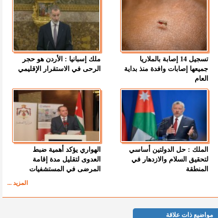
تسجيل 14 إصابة بالملاريا
ملك إسبانيا : الأردن هو حجر
جميعها إصابات وافدة منذ بداية
الرحى في الاستقرار الإقليمي
العام
الملك : حل الدولتين أساسي
الهواري يؤكد أهمية ضبط
لتحقيق السلام والازدهار في
العدوى لتقليل مدة إقامة
المنطقة
المرضى في المستشفيات
المزيد ...
مواضيع ذات علاقة