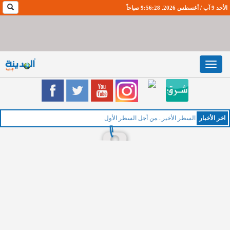
الأحد 9 آب / أغسطس 2026. 9:56:29 صباحاً
Toggle
navigation
اخر اﻷخبار
السطر الأخير...من أجل السطر الأول