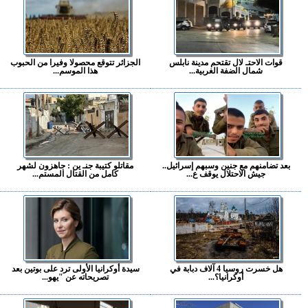
قوات الاحتـ لال تقتحم مدينة نابلس
الجزائر تتوقع محصولا وفيرا من الحبوب
شمال الضفة الغربية...
هذا الموسم...
بعد تضامنهم مع جنين وسبهم إسرائيل..
مقاتلو كتيبة جنـ ين : جاهزون لشهر
جيش الاحتلال يوقف ع...
كامل من القتال المستم...
هل خسرت روسيا 4 آلاف دبابة في
سيدة أوكرانيا الأولى ترد على بوتين بعد
أوكرانيا؟...
تصريحاته عن "يهو...