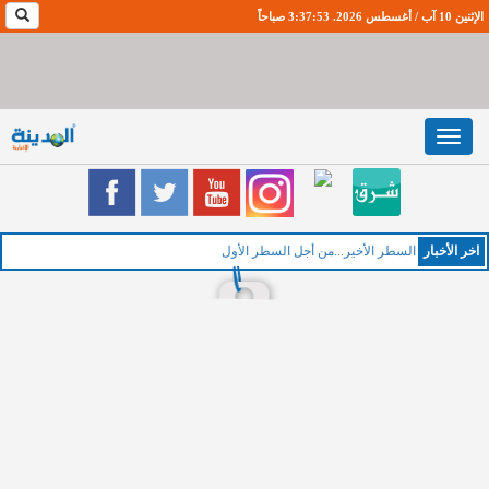
الإثنين 10 آب / أغسطس 2026. 3:37:54 صباحاً
Toggle
navigation
اخر اﻷخبار
السطر الأخير...من أجل السطر الأول