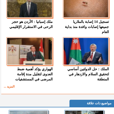
تسجيل 14 إصابة بالملاريا
ملك إسبانيا : الأردن هو حجر
جميعها إصابات وافدة منذ بداية
الرحى في الاستقرار الإقليمي
العام
الملك : حل الدولتين أساسي
الهواري يؤكد أهمية ضبط
لتحقيق السلام والازدهار في
العدوى لتقليل مدة إقامة
المنطقة
المرضى في المستشفيات
المزيد ...
مواضيع ذات علاقة