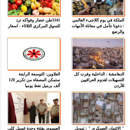
الملكة في يوم اللاجىء العالمي
3341طن خضار وفواكه ترد
: دعونا نتأمل في معاناة الأمهات
للسوق المركزي الثلاثاء - اسعار
والرضع
الدهامشة : الداخلية وفرت كل
العلاوين: التوسعة الرابعة
التسهيلات لقدوم العراقيين
ستمكن المصفاة من تكرير 120
للأردن
ألف برميل نفط يوميا
" الائتمان العسكري " : تمويل
العيسوي يفتتح وحدة غسيل كلى