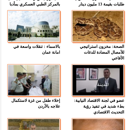
طلبات بقيمة 13 مليون دينار
بالمركز الطبي العسكري بمأدبا
الصحة: مخزون استراتيجي
بالاسماء : تنقلات واسعة في
للأمصال المضادة للدغات
امانة عمان
الأفاعي
عضو في لجنة الاقتصاد النيابية:
إخلاء طفل من غزة لاستكمال
بطء شديد في تنفيذ رؤية
علاجه بالأردن
التحديث الاقتصادي