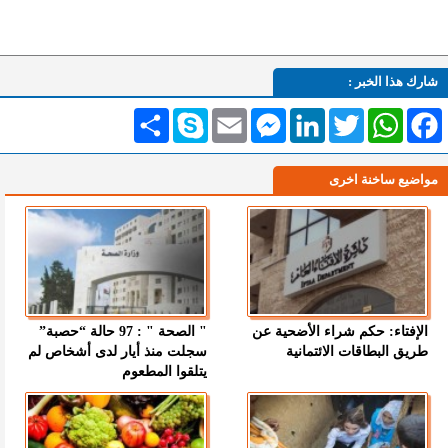
شارك هذا الخبر :
Facebook
WhatsApp
Twitter
LinkedIn
Messenger
Email
Skype
انشر
مواضيع ساخنة اخرى
الإفتاء: حكم شراء الأضحية عن
" الصحة " : 97 حالة “حصبة”
طريق البطاقات الائتمانية
سجلت منذ أيار لدى أشخاص لم
يتلقوا المطعوم