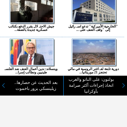
"الخارجية الأميركية" تدعو اسـ رائيل
جيش الاحتـ لال يقرر الدفع بكتائب
إلى "وقف العنف على ...
عسكرية جديدة بالضفة...
دورية تابعة لفـ اغنر الروسية في مالي
وينسلاند: ندين أعمال العنف ضد الفلسـ
تحتجز 21 موريتانيا...
طينيين ونطالب إسرا...
بولتون: على الناتو والغرب
بعد الحديث عن حصارها..
المزيد ...
اتخاذ إجراءات أكثر صرامة
زيلينسكي يزور باخموت
بأوكرانيا
اختيارات القراء
لا يوجد مقالات