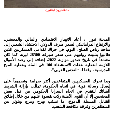
متظاهرون لبنانيون
المدينة نيوز -: أعاد الانهيار الاقتصادي والمالي والمعيشي،
والارتفاع الدراماتيكي لسعر صرف الدولار، الاحتشاد الشعبي إلى
ساحة رياض الصلح، اليوم، في حراك لقدامى العسكريين الذين
طالبوا بتثبيت رواتبهم على سعر صيرفة 28500 ليرة، كما كان
معتمداً في تاريخ صدور موازنة 2022، إضافة إلى رصد الأموال
اللازمة لتغطية نفقات الاستشفاء 100 في المئة وتغطية المنح
المدرسية ، وفقا لـ
“القدس العربي”
.
وبدا تحرك العسكريين المتقاعدين أكثر صرامة وتصميماً على
إيصال رسالة قوية في اتجاه الحكومة، تمثّلت بإزالة الشريط
الشائك للتقدم في اتجاه السرايا الحكومي من قبل بعض
المحتجين. إلا أن القوى الأمنية ردّت بقسوة عليهم من خلال إطلاق
القنابل المسيلة للدموع، ما تسبّب بهرج ومرج وبتوتر بين
المتظاهرين وفرقة مكافحة الشغب.