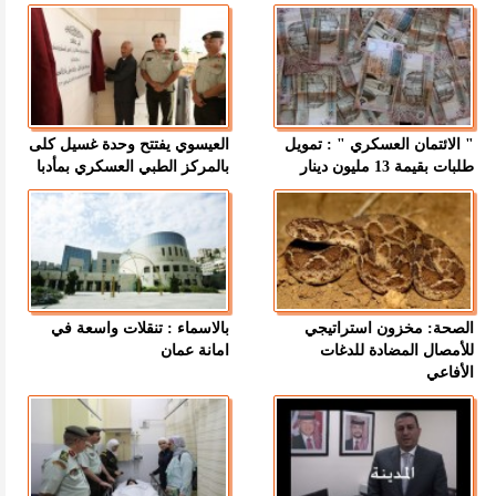
" الائتمان العسكري " : تمويل
العيسوي يفتتح وحدة غسيل كلى
طلبات بقيمة 13 مليون دينار
بالمركز الطبي العسكري بمأدبا
الصحة: مخزون استراتيجي
بالاسماء : تنقلات واسعة في
للأمصال المضادة للدغات
امانة عمان
الأفاعي