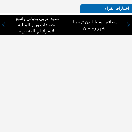
اختيارات القراء
تنديد عربي ودولي واسع
إضاءة وسط لندن ترحيبا
بتصرفات وزير المالية
بشهر رمضان
الإسرائيلي العنصرية
لا يوجد مقالات
لا مانع من الإقتباس وإعادة النشر شريط ذكر المصدر ( المدينة نيوز ) - الآراء والتعليقات
المنشورة تعبر عن رأي أصحابها فقط
عن المدينة الإخبارية
المدينة الإخبارية صحيفة الكترونية شاملة تابعة لشركة قنوات البث
الاردنية تنقل الاخبار المحلية الأردنية وأخبار فلسطين وأبرز الأخبار
العربية والدولية لحظة حدوثها بمهنية رفيعة ليكون العالم بما يجري
فيه وحوله بين يديكم بالكلمة والصورة من مصادرها الحقيقية.