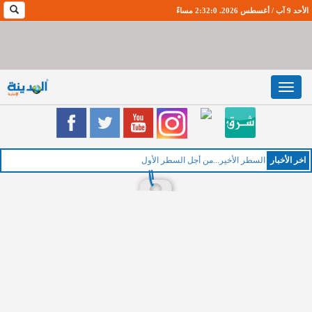
الأحد 9 آب / أغسطس 2026. 2:32:1 مساءً
Toggle
navigation
اخر اﻷخبار
السطر الأخير...من أجل السطر الأول