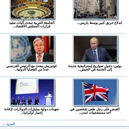
اندلاع حريق كبير بوسط باريس...
الجامعة العربية تبحث آليات تنفيذ
قرارات المجلس الاقتصاد...
بوتين: دخول صواريخ إستراتيجية جديدة
غوتيريش يبحث مع الرئيس الفرنسي
إلى الخدمة في الجيش...
عددا من القضايا الدولية...
القبض على رجل طعن شخصين في
تعهدات دولية بمليارات الدولارات لإعادة
أحد مستشفيات لندن...
إعمار أوكرانيا...
المزيد ...