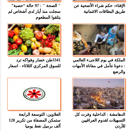
الإفتاء: حكم شراء الأضحية عن
" الصحة " : 97 حالة “حصبة”
طريق البطاقات الائتمانية
سجلت منذ أيار لدى أشخاص لم
يتلقوا المطعوم
الملكة في يوم اللاجىء العالمي
3341طن خضار وفواكه ترد
: دعونا نتأمل في معاناة الأمهات
للسوق المركزي الثلاثاء - اسعار
والرضع
الدهامشة : الداخلية وفرت كل
العلاوين: التوسعة الرابعة
التسهيلات لقدوم العراقيين
ستمكن المصفاة من تكرير 120
للأردن
ألف برميل نفط يوميا