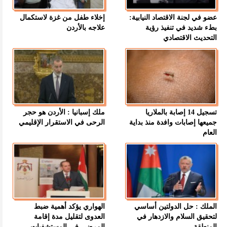
عضو في لجنة الاقتصاد النيابية:
إخلاء طفل من غزة لاستكمال
بطء شديد في تنفيذ رؤية
علاجه بالأردن
التحديث الاقتصادي
تسجيل 14 إصابة بالملاريا
ملك إسبانيا : الأردن هو حجر
جميعها إصابات وافدة منذ بداية
الرحى في الاستقرار الإقليمي
العام
الملك : حل الدولتين أساسي
الهواري يؤكد أهمية ضبط
لتحقيق السلام والازدهار في
العدوى لتقليل مدة إقامة
المنطقة
المرضى في المستشفيات