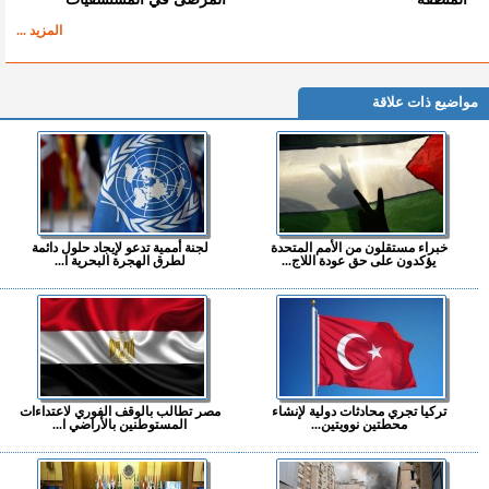
المزيد ...
مواضيع ذات علاقة
خبراء مستقلون من الأمم المتحدة
لجنة أممية تدعو لإيجاد حلول دائمة
يؤكدون على حق عودة اللاج...
لطرق الهجرة البحرية ا...
تركيا تجري محادثات دولية لإنشاء
مصر تطالب بالوقف الفوري لاعتداءات
محطتين نوويتين...
المستوطنين بالأراضي ا...