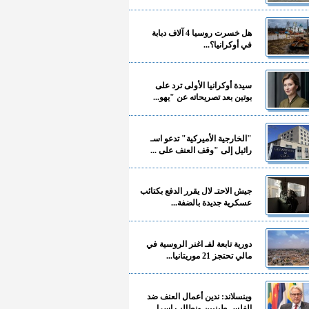
هل خسرت روسيا 4 آلاف دبابة
في أوكرانيا؟...
سيدة أوكرانيا الأولى ترد على
بوتين بعد تصريحاته عن "يهو...
"الخارجية الأميركية" تدعو اسـ
رائيل إلى "وقف العنف على ...
جيش الاحتـ لال يقرر الدفع بكتائب
عسكرية جديدة بالضفة...
دورية تابعة لفـ اغنر الروسية في
مالي تحتجز 21 موريتانيا...
وينسلاند: ندين أعمال العنف ضد
الفلسـ طينيين ونطالب إسرا...