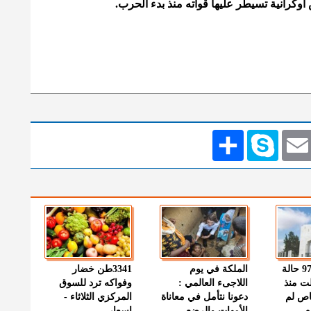
 أوكرانية تسيطر عليها قواته منذ بدء الحرب.
Emai
Skype
انشر
" الصحة " : 97 حالة
الملكة في يوم
3341طن خضار
ت منذ
اللاجىء العالمي :
وفواكه ترد للسوق
اص لم
دعونا نتأمل في معاناة
المركزي الثلاثاء -
م
الأمهات والرضع
اسعار