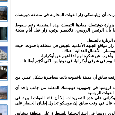
إنترنت أن زيلينسكي زار القوات المحاربة في منطقة دونيتسك
ة بزيارة دونيتسك مفادها التمسك بهذه المنطقة رغم سقوط
أن الرئيس الروسي، فلاديمير بوتين، زار قبل أيام مدينة
الزيارة بالضبط.
ي زار مواقع الجبهة الأمامية للجيش في منطقة باخموت، حيث
مسار "الأعمال العدائية" هناك.
 وأعرب عن شكره لهم لدفاعهم عن أوكرانيا.
اليوم في شرقي أوكرانيا، في دونباس، لكي أكرّم أبطالنا".
قت سابق أن مدينة باخموت باتت محاصرة بشكل عملي من
 لروسيا في جمهورية دونيتسك المعلنة من جانب واحد أن
لقوات الروسية.
كراني على هذه التصريحات، إلا أن قائد القوات البرية في
، قال في وقت سابق إن موسكو تحاول إطباق الحصار على
 لدى روسيا في استراتيجيتها للسيطرة على منطقة دونباس