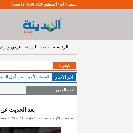
السبت 8 آب / أغسطس 2026. 12:50:57 صباحاً
الرئيسية
حديث المدينة
عربي ودولي
تابعونا:
السطر الأخير...من أجل السط
اخر اﻷخبار
تحت المجهر
بعد الحديث عن 
تم نشره الأربعاء 22nd آذار / مارس 2023 03:29 مساءً