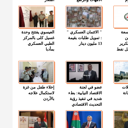
وسعة
" الائتمان العسكري "
العيسوي يفتتح وحدة
ن
: تمويل طلبات بقيمة
غسيل كلى بالمركز
كرير
13 مليون دينار
الطبي العسكري
ميل نفط
بمأدبا
لات
عضو في لجنة
إخلاء طفل من غزة
نة
الاقتصاد النيابية: بطء
لاستكمال علاجه
شديد في تنفيذ رؤية
بالأردن
التحديث الاقتصادي