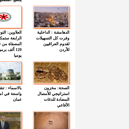
الدهامشة : الداخلية
العلاوين: الت
وفرت كل التسهيلات
الرابعة ستمك
لقدوم العراقيين
المصفاة من ت
للأردن
120 ألف بر
يوميا
الصحة: مخزون
بالاسماء : تنق
استراتيجي للأمصال
واسعة في اما
المضادة للدغات
عمان
الأفاعي