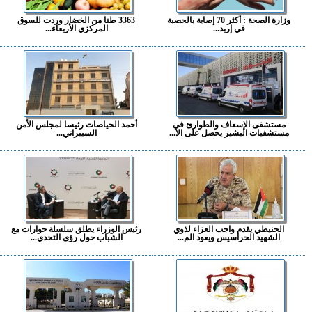
وزارة الصحة : أكثر 70 إصابة بالحصبة
3363 طنا من الخضار وردت للسوق
في إربد...
المركزي الأربعاء...
مستشفى الإسعاف والطوارئ في
أحمد الحياصات رئيسا لمجلس الأمن
مستشفيات البشير يحصل على الا...
السيبراني...
الحنيطي يقدم واجب العزاء لذوي
رئيس الوزراء يطلق سلسلة حوارات مع
الشهيد الحراسيس ويعود الم...
الشباب حول رؤى التحدي...