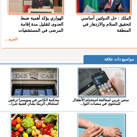
الملك : حل الدولتين أساسي
الهواري يؤكد أهمية ضبط
لتحقيق السلام والازدهار في
العدوى لتقليل مدة إقامة
المنطقة
المرضى في المستشفيات
المزيد ...
مواضيع ذات علاقة
سعي عربي لمعالجة استخدام الأطفال
محكمة الكاس في سويسرا ترفض
للمحتوى في منصات التوا...
استئناف الرمثا بشأن قضية شرا...