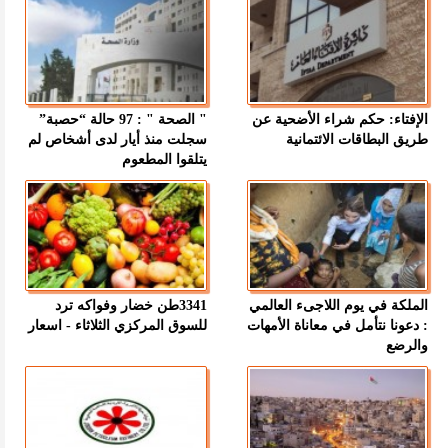
الإفتاء: حكم شراء الأضحية عن
" الصحة " : 97 حالة “حصبة”
طريق البطاقات الائتمانية
سجلت منذ أيار لدى أشخاص لم
يتلقوا المطعوم
الملكة في يوم اللاجىء العالمي
3341طن خضار وفواكه ترد
: دعونا نتأمل في معاناة الأمهات
للسوق المركزي الثلاثاء - اسعار
والرضع