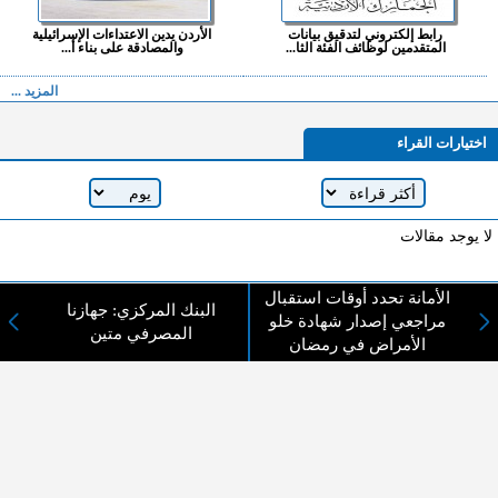
رابط إلكتروني لتدقيق بيانات
الأردن يدين الاعتداءات الإسرائيلية
المتقدمين لوظائف الفئة الثا...
والمصادقة على بناء أ...
المزيد ...
اختيارات القراء
لا يوجد مقالات
الأمانة تحدد أوقات استقبال
البنك المركزي: جهازنا
لا مانع من الإقتباس وإعادة النشر شريط ذكر المصدر ( المدينة نيوز ) - الآراء والتعليقات
مراجعي إصدار شهادة خلو
المصرفي متين
المنشورة تعبر عن رأي أصحابها فقط
الأمراض في رمضان
عن المدينة الإخبارية