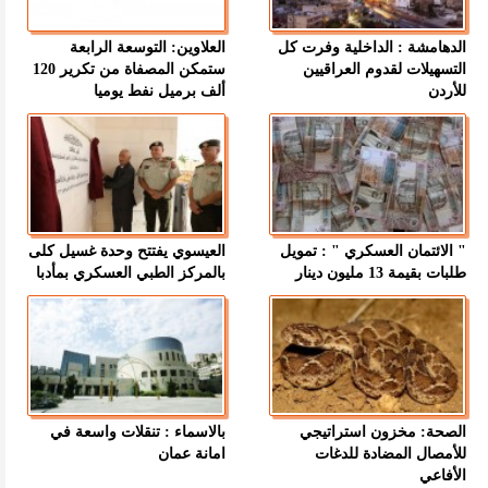
الدهامشة : الداخلية وفرت كل
العلاوين: التوسعة الرابعة
التسهيلات لقدوم العراقيين
ستمكن المصفاة من تكرير 120
للأردن
ألف برميل نفط يوميا
" الائتمان العسكري " : تمويل
العيسوي يفتتح وحدة غسيل كلى
طلبات بقيمة 13 مليون دينار
بالمركز الطبي العسكري بمأدبا
الصحة: مخزون استراتيجي
بالاسماء : تنقلات واسعة في
للأمصال المضادة للدغات
امانة عمان
الأفاعي